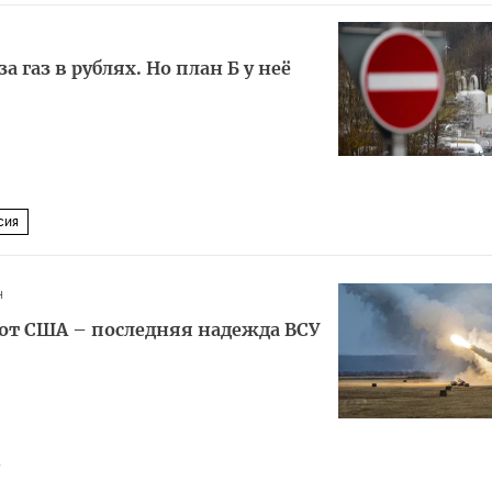
а газ в рублях. Но план Б у неё
сия
н
от США – последняя надежда ВСУ
4