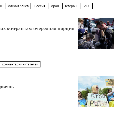
ин
Ильхам Алиев
Россия
Иран
Тегеран
ЕАЭС
их мигрантах: очередная порция
1
комментарии читателей
орвешь