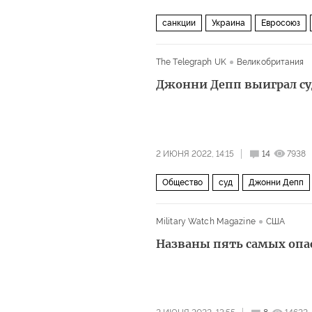
санкции
Украина
Евросоюз
The Telegraph UK
Великобритания
Джонни Депп выиграл с
2 ИЮНЯ 2022, 14:15
14
7938
Общество
суд
Джонни Депп
Military Watch Magazine
США
Названы пять самых опа