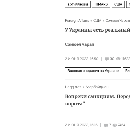
артиллерия
HIMARS
США
Foreign Affairs
США
Сэмюел Чарап
У Украины есть реальный
Сэмюел Чарап
2 ИЮНЯ 2022, 16:50
30
1162
Военная операция на Украине
Вл
Haqqin.az
Азербайджан
Вопреки санкциям. Пере
ворота"
2 ИЮНЯ 2022, 16:16
7
7464