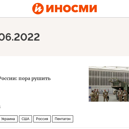
.06.2022
России: пора рушить
5
Украина
США
Россия
Пентагон