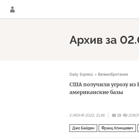
Архив за 02
Daily Express
Великобритания
США получили угрозу из 
американские базы
2 ИЮНЯ 2022, 21:46
19
2060
Джо Байден
Франц Клинцевич