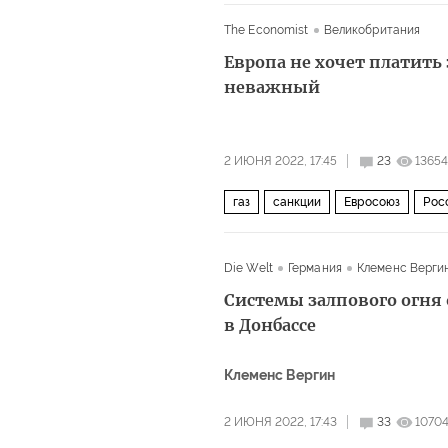
The Economist
Великобритания
Европа не хочет платить з
неважный
2 ИЮНЯ 2022, 17:45
23
13654
газ
санкции
Евросоюз
Рос
Die Welt
Германия
Клеменс Верги
Системы залпового огня 
в Донбассе
Клеменс Вергин
2 ИЮНЯ 2022, 17:43
33
1070