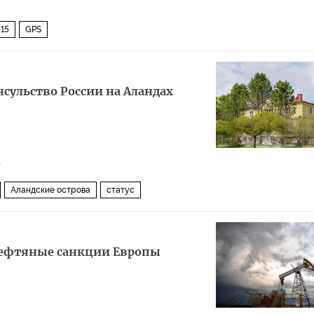
-15
GPS
сульство России на Аландах
1
Аландские острова
статус
 нефтяные санкции Европы