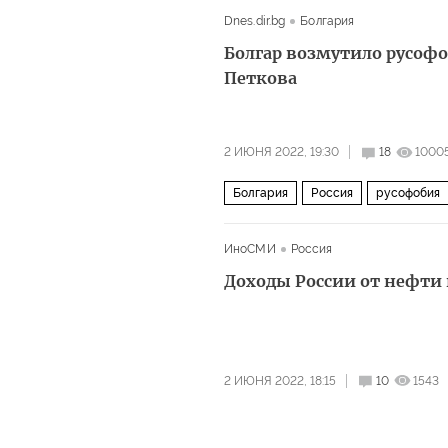
Dnes.dir.bg
Болгария
Болгар возмутило русоф
Петкова
2 ИЮНЯ 2022, 19:30
18
1000
Болгария
Россия
русофобия
ИноСМИ
Россия
Доходы России от нефти 
2 ИЮНЯ 2022, 18:15
10
1543