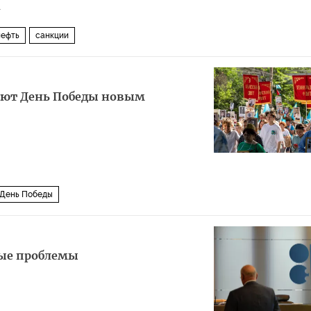
1
нефть
санкции
ают День Победы новым
День Победы
вые проблемы