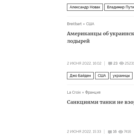
Александр Новак
Владимир Пут
транспортный коридор
Breitbart
США
Американцы об украинск
лодырей
2 ИЮНЯ 2022, 16:02
23
2523
Джо Байден
США
украинцы
La Croix
Франция
Санкциями танки не вз
2 ИЮНЯ 2022, 15:33
16
7416