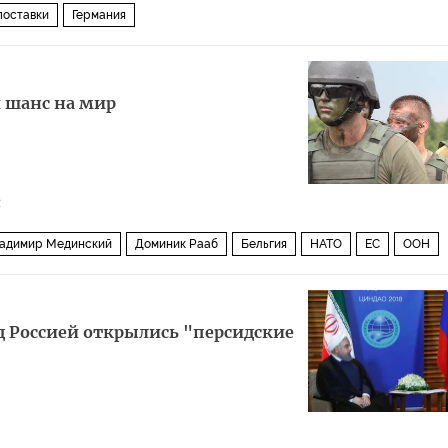
поставки
Германия
 шанс на мир
2
адимир Мединский
Доминик Рааб
Бельгия
НАТО
ЕС
ООН
д Россией открылись "персидские