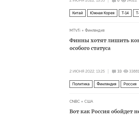
2 ИЮНЯ 2022, 13:55
8
14622
Китай
Южная Корея
Т-14
Т
MTV.fi
Финляндия
Финны хотят лишить кон
особого статуса
2 ИЮНЯ 2022, 13:25
33
3388
Политика
Финляндия
Россия
CNBC
США
Вот как Россия обойдет