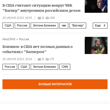
В США считают ситуацию вокруг ЧВК
"Вагнер" внутренним российским делом
25 ИЮНЯ 2023, 16:55
0
495
США
Россия
Энтони Блинкен
чвк
"Вагнер"
Еще
4
CNN
Ростов-на-Дону
Евгений Пригожин
ИноСМИ
Россия
Владимир Путин
Блинкен: в США нет полных данных о
событиях с "Вагнером"
25 ИЮНЯ 2023, 16:54
0
175
Россия
США
Энтони Блинкен
CNN
БОЛЬШЕ МАТЕРИАЛОВ