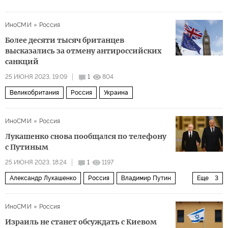
ИноСМИ
Россия
Более десяти тысяч британцев
высказались за отмену антироссийских
санкций
25 ИЮНЯ 2023, 19:09
1
804
Великобритания
Россия
Украина
ИноСМИ
Россия
Лукашенко снова пообщался по телефону
с Путиным
25 ИЮНЯ 2023, 18:24
1
1197
Александр Лукашенко
Россия
Владимир Путин
Еще
3
Евгений Пригожин
чвк
"Вагнер"
ИноСМИ
Россия
Израиль не станет обсуждать с Киевом