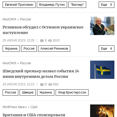
Евгений Пригожин
Владимир Путин
"Вагнер"
Еще
5
НАТО
Россия
США
Политика
ИноСМИ
Россия
комментарии читателей
Резников обсудил с Остином украинское
наступление
25 ИЮНЯ 2023, 21:28
3
1620
Украина
Россия
Алексей Резников
Еще
4
Ллойд Остин (Lloyd Austin)
Владимир Путин
ВСУ
ИноСМИ
Россия
Twitter
Шведский премьер назвал события 24
июня внутренним делом России
25 ИЮНЯ 2023, 21:23
0
892
Россия
Швеция
Украина
Ульф Кристерссон
MintPress News
США
Британия и США спонсировали