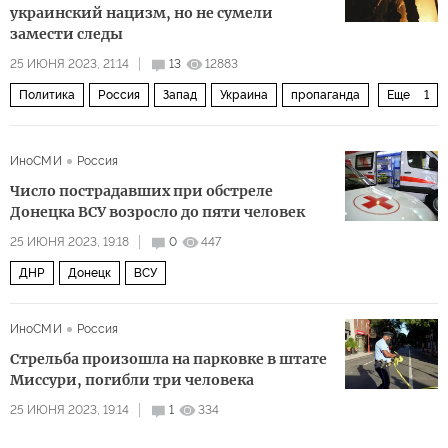
украинский нацизм, но не сумели
замести следы
25 ИЮНЯ 2023, 21:14
13
12883
Политика
Россия
Запад
Украина
пропаганда
Еще
1
нацизм
ИноСМИ
Россия
Число пострадавших при обстреле
Донецка ВСУ возросло до пяти человек
25 ИЮНЯ 2023, 19:18
0
447
ДНР
Донецк
ВСУ
ИноСМИ
Россия
Стрельба произошла на парковке в штате
Миссури, погибли три человека
25 ИЮНЯ 2023, 19:14
1
334