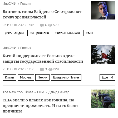
ИноСМИ
Россия
Блинкен: слова Байдена о Си отражают
точку зрения властей
25 ИЮНЯ 2023, 17:46
4
529
Джо Байден
Си Цзиньпин
Энтони Блинкен
CNN
ИноСМИ
Россия
Китай поддерживает Россию в деле
защиты государственной стабильности
25 ИЮНЯ 2023, 17:38
0
229
Китай
Москва
Пекин
Владимир Путин
Еще
4
Александр Лукашенко
Евгений Пригожин
"Вагнер"
The New York Times
США
Дэвид Сангер
чвк
США знали о планах Пригожина, но
предпочли промолчать. И на то были
причины