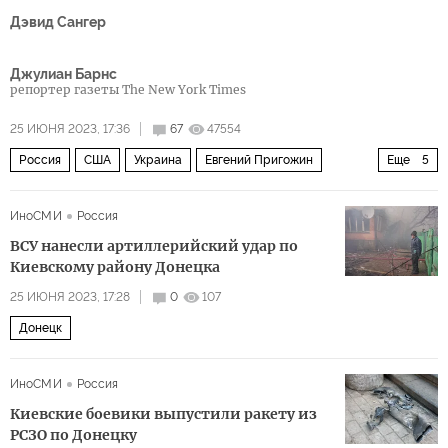
Дэвид Сангер
Джулиан Барнс
репортер газеты The New York Times
25 ИЮНЯ 2023, 17:36
67
47554
Россия
США
Украина
Евгений Пригожин
Еще
5
Владимир Путин
Сергей Шойгу
"Вагнер"
ИноСМИ
Россия
Пентагон
Политика
ВСУ нанесли артиллерийский удар по
Киевскому району Донецка
25 ИЮНЯ 2023, 17:28
0
107
Донецк
ИноСМИ
Россия
Киевские боевики выпустили ракету из
РСЗО по Донецку