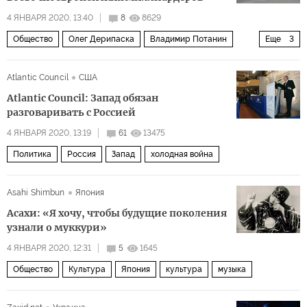
4 ЯНВАРЯ 2020, 13:40
8
8629
Общество
Олег Дерипаска
Владимир Потанин
Еще
3
Аркадий Ротенберг
Михаил Прохоров
Atlantic Council
США
Андрей Мельниченко
Atlantic Council: Запад обязан
разговаривать с Россией
4 ЯНВАРЯ 2020, 13:19
61
13475
Политика
Россия
Запад
холодная война
Asahi Shimbun
Япония
Асахи: «Я хочу, чтобы будущие поколения
узнали о муккури»
4 ЯНВАРЯ 2020, 12:31
5
1645
Общество
Культура
Япония
культура
музыка