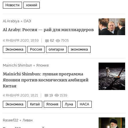
Новости
хоккей
Al Arabiya
ОАЭ
Al Araby: Россия — рай для миллиардеров
4 ЯНВАРЯ 2020, 18:59
62
7505
Экономика
Россия
олигархи
экономика
Mainichi Shimbun
Япония
Mainichi Shimbun: лунная программа
Японии против космических амбиций
Китая
4 ЯНВАРЯ 2020, 18:21
19
1539
Экономика
Китай
Япония
Луна
НАСА
Raseef22
Ливан