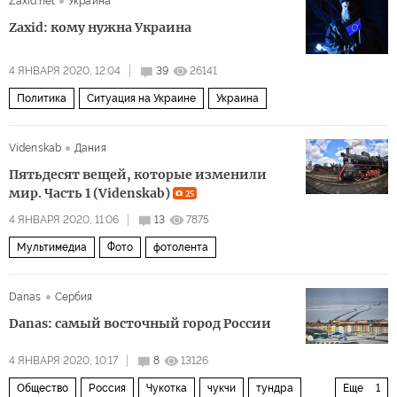
Zaxid.net
Украина
Zaxid: кому нужна Украина
4 ЯНВАРЯ 2020, 12:04
39
26141
Политика
Ситуация на Украине
Украина
Videnskab
Дания
Пятьдесят вещей, которые изменили
мир. Часть 1 (Videnskab)
25
4 ЯНВАРЯ 2020, 11:06
13
7875
Мультимедиа
Фото
фотолента
Danas
Сербия
Danas: самый восточный город России
4 ЯНВАРЯ 2020, 10:17
8
13126
Общество
Россия
Чукотка
чукчи
тундра
Еще
1