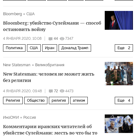
белуха
Bloomberg
США
Bloomberg: убийство Сулеймани — способ
остановить войну
4 ЯНВАРЯ 2020, 10:08
44
7347
Политика
США
Иран
Дональд Трамп
Еще
2
Касем Сулеймани
убийство
New Statesman
Великобритания
New Statesman: человек не может жить
без религии
4 ЯНВАРЯ 2020, 09:48
72
4473
Религия
Общество
религия
атеизм
Еще
4
христианство
буддизм
философия
мораль
ИноСМИ
Россия
Комментарии иранских читателей об
убийстве Сулеймани: месть во что бы то