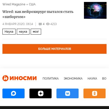
Wired Magazine
США
Wired: как нейрохирург пытался стать
«киборгом»
4 ЯНВАРЯ 2020, 06:14
4
4213
Наука
наука
мозг
БОЛЬШЕ МАТЕРИАЛОВ
ПОЛИТИКА
ЭКОНОМИКА
НАУКА
ВОЕ