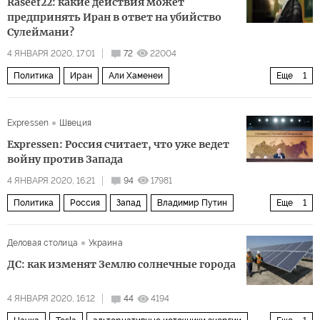
Raseef22: какие действия может
предпринять Иран в ответ на убийство
Сулеймани?
4 ЯНВАРЯ 2020, 17:01
72
22004
Политика
Иран
Али Хаменеи
Еще
1
Убийство Сулеймани и его последствия
Expressen
Швеция
Expressen: Россия считает, что уже ведет
войну против Запада
4 ЯНВАРЯ 2020, 16:21
94
17981
Политика
Россия
Запад
Владимир Путин
Еще
1
информационная война
Деловая столица
Украина
ДС: как изменят Землю солнечные города
4 ЯНВАРЯ 2020, 16:12
44
4194