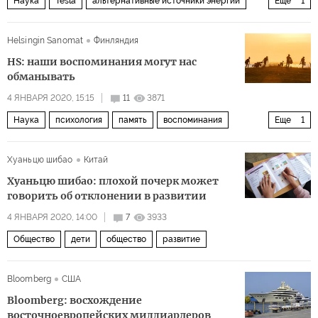
Наука
Tesla
альтернативные источники энергии
Еще
1
солнечная энергетика
Helsingin Sanomat
Финляндия
HS: наши воспоминания могут нас
обманывать
4 ЯНВАРЯ 2020, 15:15
11
3871
Наука
психология
память
воспоминания
Еще
1
Популярная наука
Хуаньцю шибао
Китай
Хуаньцю шибао: плохой почерк может
говорить об отклонении в развитии
4 ЯНВАРЯ 2020, 14:00
7
3933
Общество
дети
общество
развитие
Bloomberg
США
Bloomberg: восхождение
восточноевропейских миллиардеров