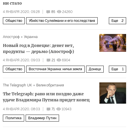
ни стало
4 ЯНВАРЯ 2020, 09:28
85
24260
Общество
Убийство Сулеймани и его последствия
Еще
2
Касем Сулеймани
Комментарии читателей
Апостроф
Украина
Новый год в Донецке: денег нет,
продукты — дерьмо (Апостроф)
4 ЯНВАРЯ 2020, 09:03
21
6904
Общество
Восточная Украина: ничья земля
Донецк
Еще
1
Новый год
The Telegraph UK
Великобритания
The Telegraph: рано или поздно даже
удаче Владимира Путина придет конец
4 ЯНВАРЯ 2020, 08:03
71
10943
Политика
Владимир Путин