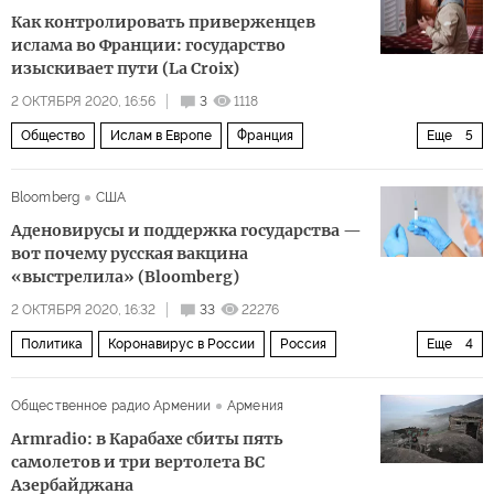
Как контролировать приверженцев
ислама во Франции: государство
изыскивает пути (La Croix)
2 ОКТЯБРЯ 2020, 16:56
3
1118
Общество
Ислам в Европе
Франция
Еще
5
Эммануэль Макрон
IFOP
джихадисты
Bloomberg
США
исламизация
коммунитаризм
Аденовирусы и поддержка государства —
вот почему русская вакцина
«выстрелила» (Bloomberg)
2 ОКТЯБРЯ 2020, 16:32
33
22276
Политика
Коронавирус в России
Россия
Еще
4
Спутник V
коронавирус
вакцина
Гонка вакцин
Общественное радио Армении
Армения
Armradio: в Карабахе сбиты пять
самолетов и три вертолета ВС
Азербайджана