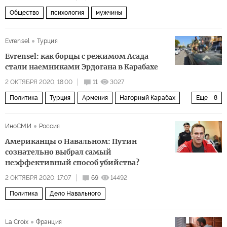
Общество
психология
мужчины
Evrensel
Турция
Evrensel: как борцы с режимом Асада
стали наемниками Эрдогана в Карабахе
2 ОКТЯБРЯ 2020, 18:00
11
3027
Политика
Турция
Армения
Нагорный Карабах
Еще
8
Азербайджан
Реджеп Тайип Эрдоган
ИноСМИ
Россия
Свободная сирийская армия
Американцы о Навальном: Путин
Сирийская сеть по правам человека
сознательно выбрал самый
неэффективный способ убийства?
террористы-джихадисты
наемники
2 ОКТЯБРЯ 2020, 17:07
69
14492
вооруженный конфликт
Политика
Дело Навального
Нагорный Карабах: черная осень 2020 года
La Croix
Франция