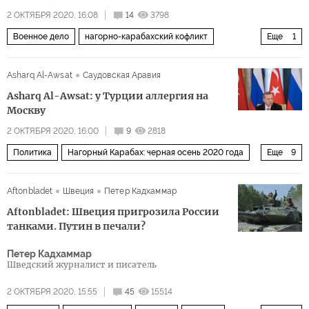
2 ОКТЯБРЯ 2020, 16:08
14
3798
Военное дело
нагорно-карабахский кофликт
Еще
1
Нагорный Карабах: черная осень 2020 года
Asharq Al-Awsat
Саудовская Аравия
Asharq Al-Awsat: у Турции аллергия на
Москву
2 ОКТЯБРЯ 2020, 16:00
9
2818
Политика
Нагорный Карабах: черная осень 2020 года
Еще
9
Турция
Армения
Нагорный Карабах
Aftonbladet
Швеция
Петер Кадхаммар
Азербайджан
Реджеп Тайип Эрдоган
Aftonbladet: Швеция пригрозила России
нагорно-карабахский кофликт
эскалация
танками. Путин в печали?
территориальный спор
вооруженный конфликт
Петер Кадхаммар
Шведский журналист и писатель
2 ОКТЯБРЯ 2020, 15:55
45
15514