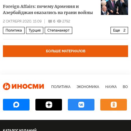
Foreign Affairs: почему Армения и
Азербайджан оказались на грани войны
2 ОКТЯБРЯ 2020, 15:09
6
2792
Политика
Турция
Степанакерт
Еще
2
нагорно-карабахский кофликт
Нагорный Карабах: черная осень 2020 года
БОЛЬШЕ МАТЕРИАЛОВ
ПОЛИТИКА
ЭКОНОМИКА
НАУКА
ВОЕ
КАТАЛОГ ИЗДАНИЙ