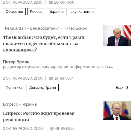
2 ОКТЯБРЯ 2020, 22:15
20
4558
Общество
Россия
Украина
скупка земли
The Guardian
Великобритания
Питер Бомон
The Guardian: что будет, если Трамп
окажется недееспособным из-за
коронавируса?
Питер Бомон
редактор отдела международной информации газеты
«Обзервер»
2 ОКТЯБРЯ 2020, 21:50
15
5864
Политика
Дональд Трамп
Еще
3
выборы президента США 2020 года
коронавирус
Еспресо
Украина
Президентская предвыборная гонка 2020 в США
Еспресо: Россию ждет кровавая
революция
2 ОКТЯБРЯ 2020, 21:00
46
6956