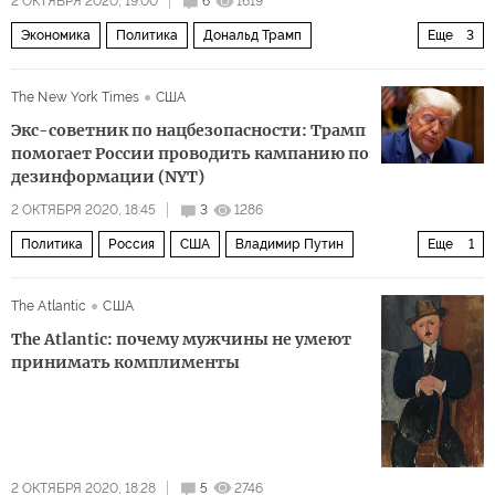
2 ОКТЯБРЯ 2020, 19:00
6
1619
Экономика
Политика
Дональд Трамп
Еще
3
Джо Байден
экономика
Вопросы экономики
The New York Times
США
Экс-советник по нацбезопасности: Трамп
помогает России проводить кампанию по
дезинформации (NYT)
2 ОКТЯБРЯ 2020, 18:45
3
1286
Политика
Россия
США
Владимир Путин
Еще
1
Дональд Трамп
The Atlantic
США
The Atlantic: почему мужчины не умеют
принимать комплименты
2 ОКТЯБРЯ 2020, 18:28
5
2746