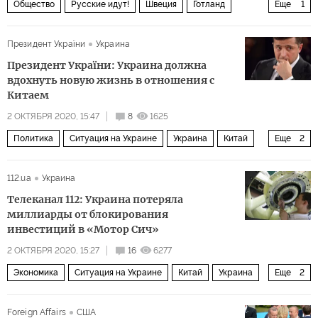
Общество
Русские идут!
Швеция
Готланд
Еще
1
Микаэль Бюден
Президент України
Украина
Президент України: Украина должна
вдохнуть новую жизнь в отношения с
Китаем
2 ОКТЯБРЯ 2020, 15:47
8
1625
Политика
Ситуация на Украине
Украина
Китай
Еще
2
Владимир Зеленский
интервью
112.ua
Украина
Телеканал 112: Украина потеряла
миллиарды от блокирования
инвестиций в «Мотор Сич»
2 ОКТЯБРЯ 2020, 15:27
16
6277
Экономика
Ситуация на Украине
Китай
Украина
Еще
2
Мотор Сич
инвестиции
Foreign Affairs
США