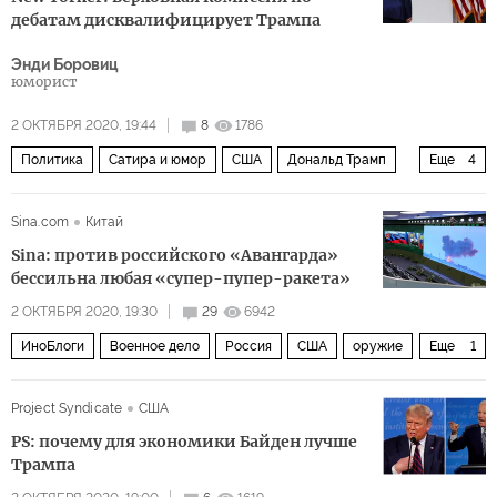
дебатам дисквалифицирует Трампа
Энди Боровиц
юморист
2 ОКТЯБРЯ 2020, 19:44
8
1786
Политика
Сатира и юмор
США
Дональд Трамп
Еще
4
дебаты
юмор
президент
безопасность
Sina.com
Китай
Sina: против российского «Авангарда»
бессильна любая «супер-пупер-ракета»
2 ОКТЯБРЯ 2020, 19:30
29
6942
ИноБлоги
Военное дело
Россия
США
оружие
Еще
1
договор СНВ-III
Project Syndicate
США
PS: почему для экономики Байден лучше
Трампа