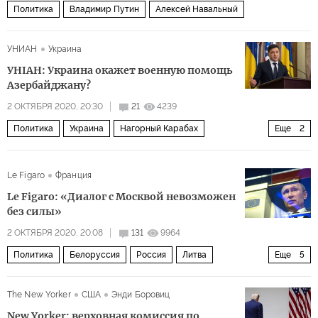
Политика
Владимир Путин
Алексей Навальный
УНИАН
Украина
УНIАН: Украина окажет военную помощь
Азербайджану?
2 ОКТЯБРЯ 2020, 20:30
21
4239
Политика
Украина
Нагорный Карабах
Еще
2
Азербайджан
Le Figaro
Франция
Нагорный Карабах: черная осень 2020 года
Le Figaro: «Диалог с Москвой невозможен
без силы»
2 ОКТЯБРЯ 2020, 20:08
131
9964
Политика
Белоруссия
Россия
Литва
Еще
5
Андрис Спрудс
Владимир Путин
The New Yorker
США
Энди Боровиц
Александр Лукашенко
ЕС
НАТО
New Yorker: верховная комиссия по