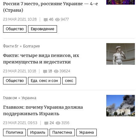
России 7 место, россияне Украине — 4-е
(Страна)
23 МАЯ 2021, 10:28
46
9477
Общество
Евровидение
Факти.бг
Болгария
Факти: четыре вида пенисов, их
преимущества и недостатки
23 МАЯ 2021, 10:18
18
39624
Общество
Еда, секс и сон
секс
Главком
Украина
Главком: почему Украина должна
поддерживать Израиль
23 МАЯ 2021, 09:53
24
3156
Политика
Израиль
Палестина
Украина