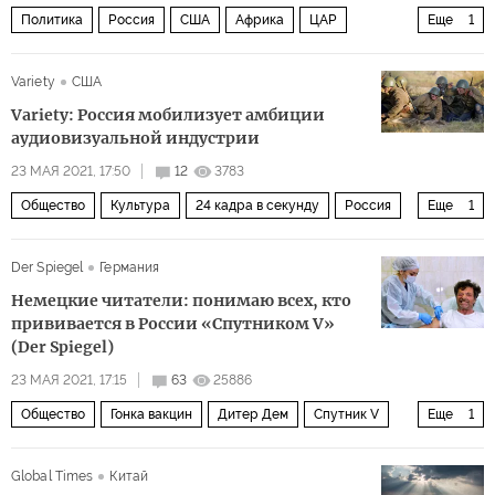
Политика
Россия
США
Африка
ЦАР
Еще
1
ЧВК «Вагнера
Variety
США
Variety: Россия мобилизует амбиции
аудиовизуальной индустрии
23 МАЯ 2021, 17:50
12
3783
Общество
Культура
24 кадра в секунду
Россия
Еще
1
киноиндустрия
Der Spiegel
Германия
Немецкие читатели: понимаю всех, кто
прививается в России «Спутником V»
(Der Spiegel)
23 МАЯ 2021, 17:15
63
25886
Общество
Гонка вакцин
Дитер Дем
Спутник V
Еще
1
вакцина
Global Times
Китай