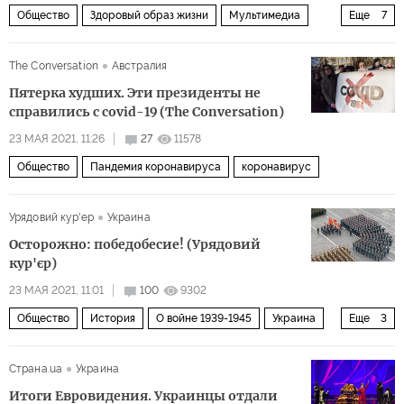
Общество
Здоровый образ жизни
Мультимедиа
Еще
7
Фото
фотолента
здоровый образ жизни
The Conversation
Австралия
молодость
ЗОЖ
красота
полезные советы
Пятерка худших. Эти президенты не
справились с covid-19 (The Conversation)
23 МАЯ 2021, 11:26
27
11578
Общество
Пандемия коронавируса
коронавирус
Урядовий кур'ер
Украина
Осторожно: победобесие! (Урядовий
кур'єр)
23 МАЯ 2021, 11:01
100
9302
Общество
История
О войне 1939-1945
Украина
Еще
3
Россия
День Победы
Вторая мировая война
Страна.ua
Украина
Итоги Евровидения. Украинцы отдали