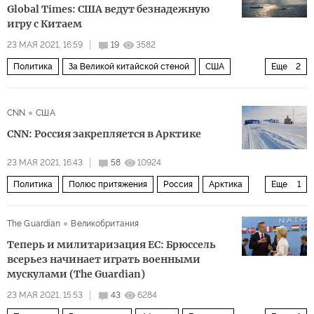
Global Times: США ведут безнадежную
игру с Китаем
23 МАЯ 2021, 16:59
19
3582
Политика
За Великой китайской стеной
США
Еще
2
Китай
Тихий океан
CNN
США
CNN: Россия закрепляется в Арктике
23 МАЯ 2021, 16:43
58
10924
Политика
Полюс притяжения
Россия
Арктика
Еще
1
Земля Франца-Иосифа
The Guardian
Великобритания
Теперь и милитаризация ЕС: Брюссель
всерьез начинает играть военными
мускулами (The Guardian)
23 МАЯ 2021, 15:53
43
6284