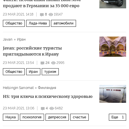
продают в Германии за 35 000 евро
23 МАЯ 2021, 14:18
8
19147
Общество
Лада-Нива
автомобили
Javan
Иран
Javan: российские туристы
приглядываются к Ирану
23 МАЯ 2021, 13:54
24
2995
Общество
Иран
туризм
Helsingin Sanomat
Финляндия
HS: три ключа к психическому здоровью
23 МАЯ 2021, 13:06
4
6482
Наука
психология
депрессия
счастье
Еще
1
здоровье