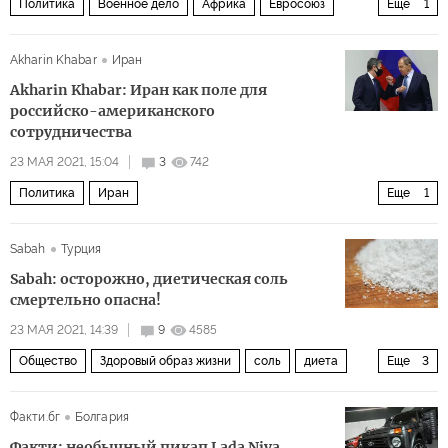
Политика
Военное дело
Африка
Евросоюз
Еще
1
Евросоюз
Akharin Khabar
Иран
Akharin Khabar: Иран как поле для
российско-американского
сотрудничества
23 МАЯ 2021, 15:04
3
742
Политика
Иран
Еще
1
российско-американские отношения
Sabah
Турция
Sabah: осторожно, диетическая соль
смертельно опасна!
23 МАЯ 2021, 14:39
9
4585
Общество
Здоровый образ жизни
соль
диета
Еще
3
здоровье
здоровый образ жизни
вред
Факти.бг
Болгария
Факти: необычный пикап Lada Niva