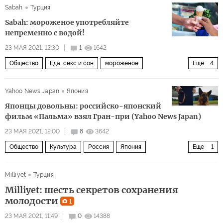
Sabah
Турция
Sabah: мороженое употребляйте
непременно с водой!
23 МАЯ 2021, 12:30
1
1642
Общество
Еда, секс и сон
мороженое
Еще
4
мороженое
еда
пища
полезные советы
Yahoo News Japan
Япония
Японцы довольны: российско-японский
фильм «Пальма» взял Гран-при (Yahoo News Japan)
23 МАЯ 2021, 12:00
8
3642
Общество
Культура
Россия
Япония
Еще
1
комментарии читателей
Milliyet
Турция
Milliyet: шесть секретов сохранения
молодости
1
23 МАЯ 2021, 11:49
0
14388