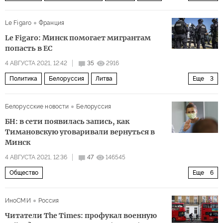
Украина
Крымская платформа
Крымская Хартия
Le Figaro
Франция
вода
давление
оккупация
Le Figaro: Минск помогает мигрантам
попасть в ЕС
4 АВГУСТА 2021, 12:42
35
2916
Политика
Белоруссия
Литва
Еще
3
Александр Лукашенко
ЕС
мигранты
Белорусские новости
Белоруссия
БН: в сети появилась запись, как
Тимановскую уговаривали вернуться в
Минск
4 АВГУСТА 2021, 12:36
47
146545
Общество
Еще
6
Наперегонки с коронавирусом на Олимпиаде 2020 в Токио: быстрее, выше, сильнее — вместе!
ИноСМИ
Россия
Белоруссия
Кристина Тимановская
Юрий Моисевич
Читатели The Times: профукал военную