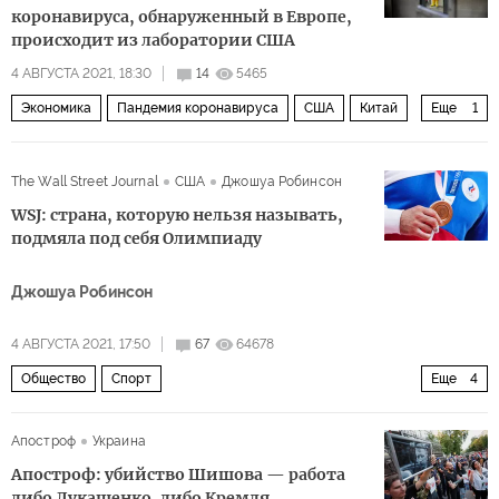
коронавируса, обнаруженный в Европе,
происходит из лаборатории США
4 АВГУСТА 2021, 18:30
14
5465
Экономика
Пандемия коронавируса
США
Китай
Еще
1
коронавирус
The Wall Street Journal
США
Джошуа Робинсон
WSJ: страна, которую нельзя называть,
подмяла под себя Олимпиаду
Джошуа Робинсон
4 АВГУСТА 2021, 17:50
67
64678
Общество
Спорт
Еще
4
Наперегонки с коронавирусом на Олимпиаде 2020 в Токио: быстрее, выше, сильнее — вместе!
Апостроф
Украина
Россия
Олимпийский комитет России (ОКР)
Апостроф: убийство Шишова — работа
Олимпиада в Токио
либо Лукашенко, либо Кремля