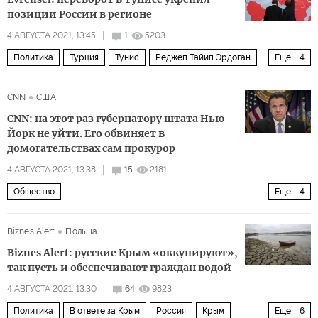
позиции России в регионе
4 АВГУСТА 2021, 13:45
1
5203
Политика
Турция
Тунис
Реджеп Тайип Эрдоган
Еще
4
Кайс Саид
переворот
геополитика
CNN
США
внешняя политика
CNN: на этот раз губернатору штата Нью-
Йорк не уйти. Его обвиняет в
домогательствах сам прокурор
4 АВГУСТА 2021, 13:38
15
2181
Общество
Еще
4
Сексуальные домогательства: где граница дозволенного?
Biznes Alert
Польша
США
Эндрю Куомо
домогательства
Biznes Alert: русские Крым «оккупируют»,
так пусть и обеспечивают граждан водой
4 АВГУСТА 2021, 13:30
64
9823
Политика
В ответе за Крым
Россия
Крым
Еще
6