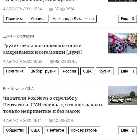
4 АВГУСТА 2021, 17:34
37
3574
Политика
Украина
Александр Лукашенко
Еще
3
Виталий Шишов
смерть
спецслужбы
Дума
Болгария
Грузия: тяжелое похмелье после
американской гегемонии (Дума)
4 АВГУСТА 2021, 16:50
42
23788
Политика
Выбор Грузии
Россия
США
Грузия
Еще
1
Владимир Путин
Fox News
США
Читатели Fox News о стрельбе у
Пентагона: СМИ сообщат, что пострадали
только непривитые и без масок
4 АВГУСТА 2021, 16:14
10
3078
Общество
США
Пентагон
консерваторы
Еще
2