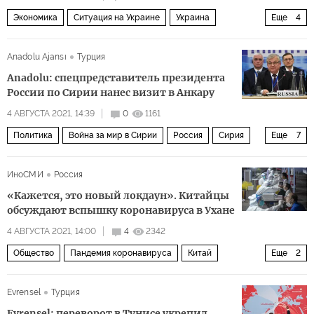
Экономика
Ситуация на Украине
Украина
Еще
4
коррупция
бизнес
налоги
земельная реформа
Anadolu Ajansı
Турция
Anadolu: спецпредставитель президента
России по Сирии нанес визит в Анкару
4 АВГУСТА 2021, 14:39
0
1161
Политика
Война за мир в Сирии
Россия
Сирия
Еще
7
Турция
Идлиб
Ибрагим Калын
ИноСМИ
Россия
Александр Лаврентьев
визит
переговоры
«Кажется, это новый локдаун». Китайцы
мирное урегулирование
обсуждают вспышку коронавируса в Ухане
4 АВГУСТА 2021, 14:00
4
2342
Общество
Пандемия коронавируса
Китай
Еще
2
пандемия
комментарии читателей
Evrensel
Турция
Evrensel: переворот в Тунисе укрепил