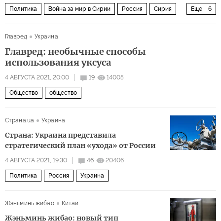
Политика
Война за мир в Сирии
Россия
Сирия
Еще
6
Иран
Башар Асад
ИГИЛ
гражданская война
Главред
Украина
вооруженный конфликт
Главред: необычные способы
террористическая организация
использования уксуса
4 АВГУСТА 2021, 20:00
19
14005
Общество
общество
Страна.ua
Украина
Страна: Украина представила
стратегический план «ухода» от России
4 АВГУСТА 2021, 19:30
46
20406
Политика
Россия
Украина
Жэньминь жибао
Китай
Жэньминь жибао: новый тип