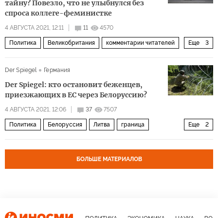
Международный олимпийский комитет (МОК)
скандал
тайну? Повезло, что не улыбнулся без
спроса коллеге-феминистке
4 АВГУСТА 2021, 12:11
11
4570
Политика
Великобритания
комментарии читателей
Еще
3
военные секреты
утечки секретной информации
Der Spiegel
Германия
Комментарии читателей
Der Spiegel: кто остановит беженцев,
приезжающих в ЕС через Белоруссию?
4 АВГУСТА 2021, 12:06
37
7507
Политика
Белоруссия
Литва
граница
Еще
2
мигранты
миграционный кризис
БОЛЬШЕ МАТЕРИАЛОВ