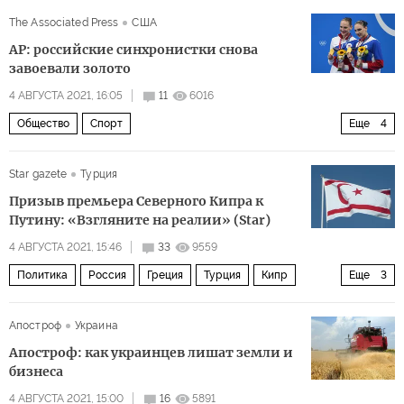
либералы
убийства
The Associated Press
США
AP: российские синхронистки снова
завоевали золото
4 АВГУСТА 2021, 16:05
11
6016
Общество
Спорт
Еще
4
Наперегонки с коронавирусом на Олимпиаде 2020 в Токио: быстрее, выше, сильнее — вместе!
Star gazete
Турция
Россия
олимпиада
плавание
Призыв премьера Северного Кипра к
Путину: «Взгляните на реалии» (Star)
4 АВГУСТА 2021, 15:46
33
9559
Политика
Россия
Греция
Турция
Кипр
Еще
3
Северный Кипр
Владимир Путин
турки
Апостроф
Украина
Апостроф: как украинцев лишат земли и
бизнеса
4 АВГУСТА 2021, 15:00
16
5891