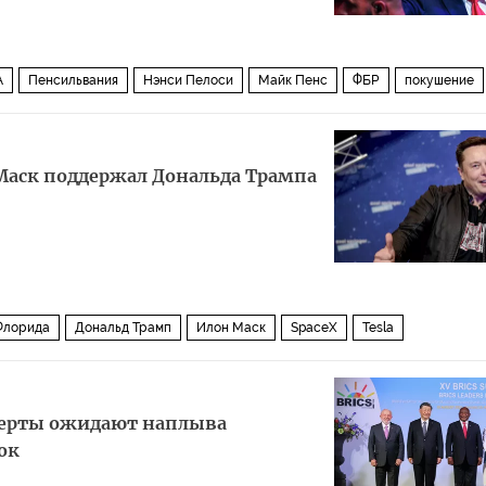
А
Пенсильвания
Нэнси Пелоси
Майк Пенс
ФБР
покушение
Маск поддержал Дональда Трампа
Флорида
Дональд Трамп
Илон Маск
SpaceX
Tesla
перты ожидают наплыва
ок