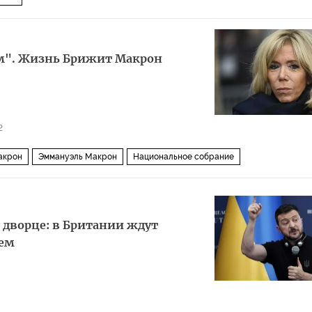
м". Жизнь Брижит Макрон
2
акрон
Эммануэль Макрон
Национальное собрание
опейский парламент
 дворце: в Британии ждут
ием