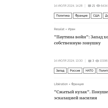
14 ИЮЛЯ 2024, 14:28
21
6434
Политика
Франция
США
Д
Resalat
Иран
"Паутина войн": Запад хо
собственную ловушку
14 ИЮЛЯ 2024, 13:30
3
10196
Запад
Россия
НАТО
Полит
Libération
Франция
"Сжатый кулак". Покуше
эскалацией насилия