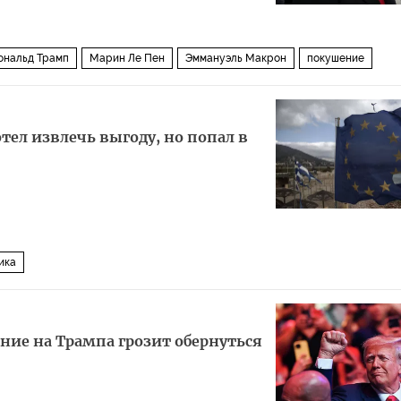
ональд Трамп
Марин Ле Пен
Эммануэль Макрон
покушение
тел извлечь выгоду, но попал в
ика
ние на Трампа грозит обернуться