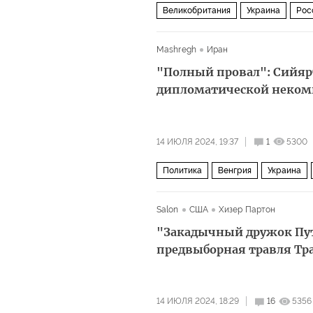
Великобритания
Украина
Рос
Mashregh
Иран
"Полный провал": Сийяр
дипломатической неком
14 ИЮЛЯ 2024, 19:37
1
5300
Политика
Венгрия
Украина
ЕС
Salon
США
Хизер Партон
"Закадычный дружок Пут
предвыборная травля Тр
14 ИЮЛЯ 2024, 18:29
16
5356