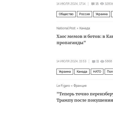
14 ИЮЛЯ 2024, 17:14
15
3283
Общество
Россия
Украина
National Post
Канада
Хаос мемов и ботов: в Ка
пропаганды"
14 ИЮЛЯ 2024, 15:53
11
5868
Украина
Канада
НАТО
Пол
Le Figaro
Франция
"Теперь точно переизбер
Трампу после покушени