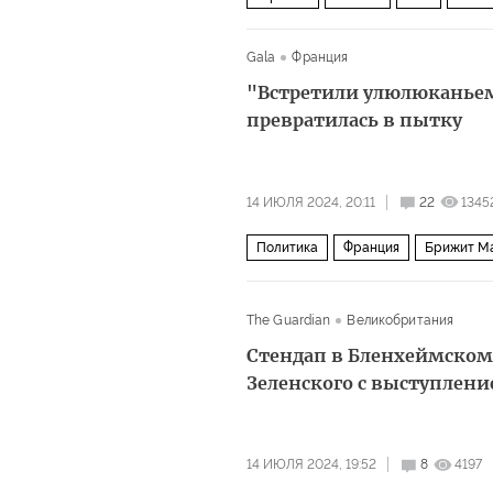
Gala
Франция
"Встретили улюлюканье
превратилась в пытку
14 ИЮЛЯ 2024, 20:11
22
1345
Политика
Франция
Брижит М
Национальное объединение
Евр
The Guardian
Великобритания
Стендап в Бленхеймском
Зеленского с выступлен
14 ИЮЛЯ 2024, 19:52
8
4197