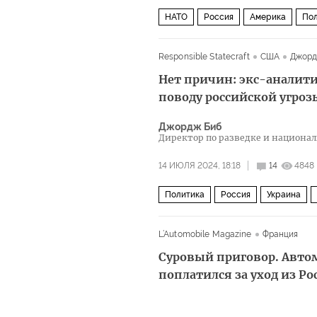
НАТО
Россия
Америка
Пол
Responsible Statecraft
США
Джорд
Нет причин: экс-аналити
поводу российской угроз
Джордж Биб
Директор по разведке и национа
интересов
14 ИЮЛЯ 2024, 18:18
14
4848
Политика
Россия
Украина
L’Automobile Magazine
Франция
Суровый приговор. Авт
поплатился за уход из Ро