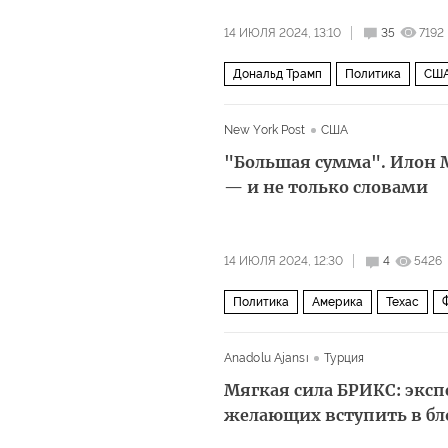
14 ИЮЛЯ 2024, 13:10
35
7192
Дональд Трамп
Политика
СШ
New York Post
США
"Большая сумма". Илон 
— и не только словами
14 ИЮЛЯ 2024, 12:30
4
5426
Политика
Америка
Техас
Anadolu Ajansı
Турция
Мягкая сила БРИКС: экс
желающих вступить в бл