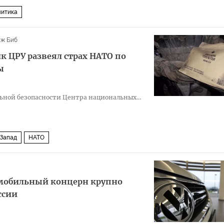
итика
ж Биб
к ЦРУ развеял страх НАТО по
ы
льной безопасности Центра национальных
Запад
НАТО
омобильный концерн крупно
ссии