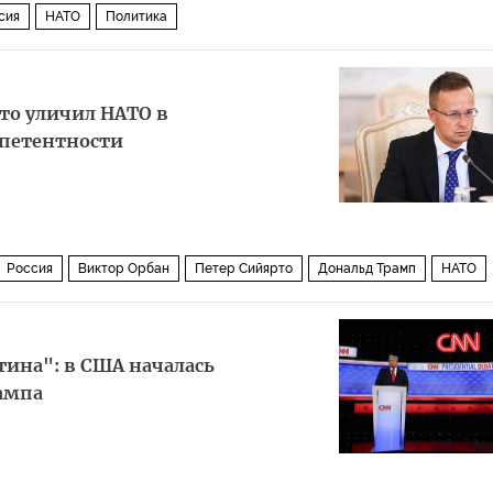
сия
НАТО
Политика
то уличил НАТО в
петентности
Россия
Виктор Орбан
Петер Сийярто
Дональд Трамп
НАТО
ина": в США началась
ампа