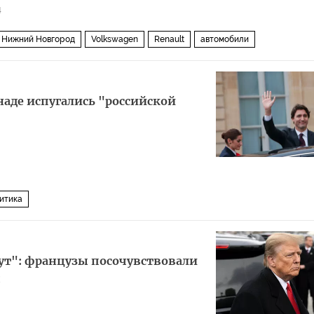
4
Нижний Новгород
Volkswagen
Renault
автомобили
наде испугались "российской
итика
ут": французы посочувствовали
я