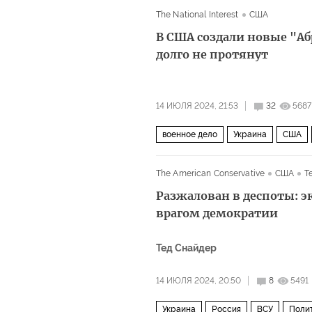
The National Interest
США
В США создали новые "Аб
долго не протянут
14 ИЮЛЯ 2024, 21:53
32
5687
военное дело
Украина
США
The American Conservative
США
Т
Разжалован в деспоты: э
врагом демократии
Тед Снайдер
14 ИЮЛЯ 2024, 20:50
8
5491
Украина
Россия
ВСУ
Поли