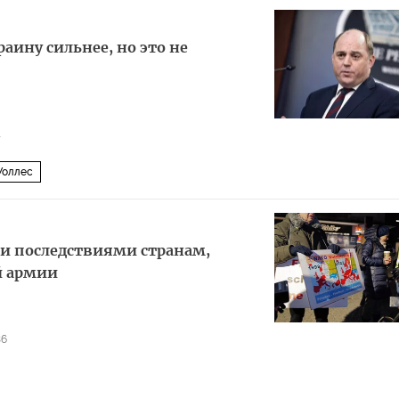
раину сильнее, но это не
4
Уоллес
и последствиями странам,
й армии
36