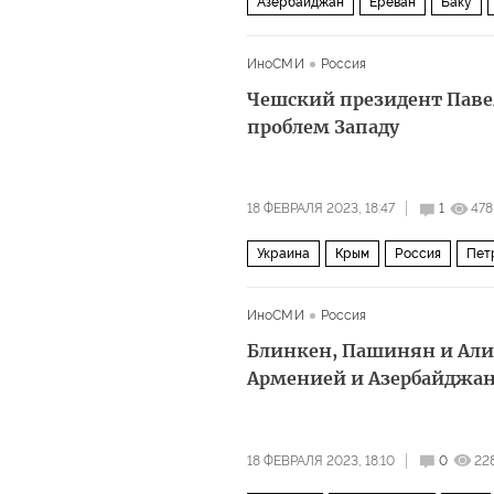
Азербайджан
Ереван
Баку
ИноСМИ
Россия
Чешский президент Павел
проблем Западу
18 ФЕВРАЛЯ 2023, 18:47
1
478
Украина
Крым
Россия
Пет
ИноСМИ
Россия
Блинкен, Пашинян и Али
Арменией и Азербайджа
18 ФЕВРАЛЯ 2023, 18:10
0
22