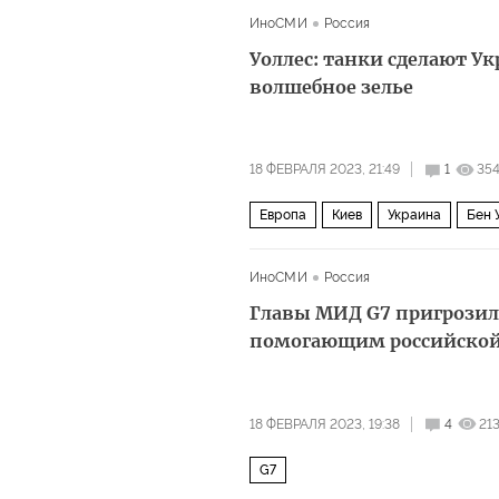
ИноСМИ
Россия
Уоллес: танки сделают Ук
волшебное зелье
18 ФЕВРАЛЯ 2023, 21:49
1
35
Европа
Киев
Украина
Бен 
ИноСМИ
Россия
Главы МИД G7 пригрозил
помогающим российско
18 ФЕВРАЛЯ 2023, 19:38
4
21
G7