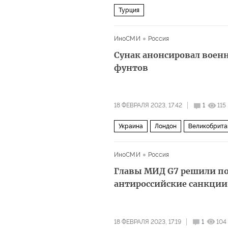
Турция
ИноСМИ
Россия
Сунак анонсировал воен
фунтов
18 ФЕВРАЛЯ 2023, 17:42
1
115
Украина
Лондон
Великобрита
ИноСМИ
Россия
Главы МИД G7 решили по
антироссийские санкции
18 ФЕВРАЛЯ 2023, 17:19
1
104