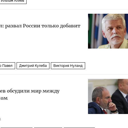
Ильхам Алиев
: развал России только добавит
р Павел
Дмитрий Кулеба
Виктория Нуланд
ев обсудили мир между
ном
8