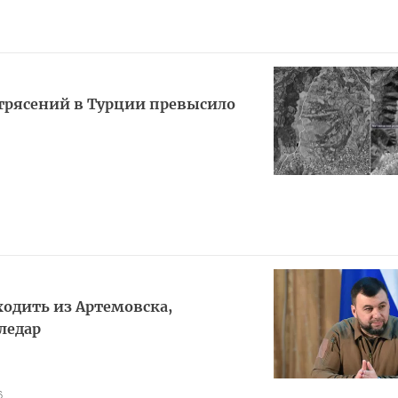
трясений в Турции превысило
ходить из Артемовска,
ледар
6