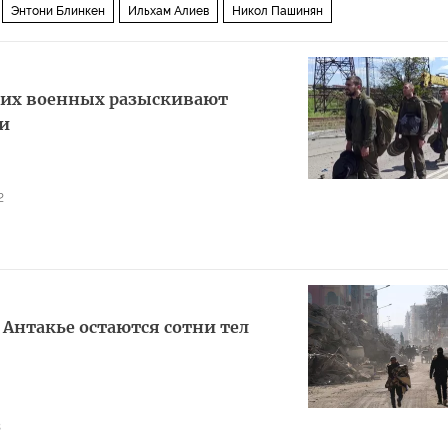
Энтони Блинкен
Ильхам Алиев
Никол Пашинян
ких военных разыскивают
и
2
 Антакье остаются сотни тел
3