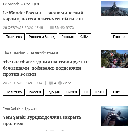
Le Monde
Франция
комментарии читателей
Le Monde: Россия — экономический
карлик, но геополитический гигант
28 ФЕВРАЛЯ 2020, 17:45
36
9270
Политика
Россия и Запад
Россия
США
Еще
4
Европа
Владимир Путин
сотрудничество
The Guardian
Великобритания
держава
The Guardian: Турция шантажирует ЕС
беженцами, добиваясь поддержки
против России
28 ФЕВРАЛЯ 2020, 17:14
4
2872
Политика
Россия
Турция
Сирия
ЕС
НАТО
Еще
2
беженцы
Обострение ситуации в Идлибе
Yeni Safak
Турция
Yeni Şafak: Турция должна закрыть
проливы