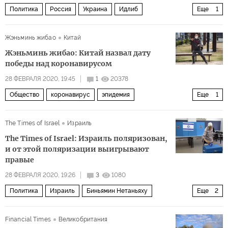
Политика
Россия
Украина
Идлиб
Еще
1
Обострение ситуации в Идлибе
Жэньминь жибао
Китай
Жэньминь жибао: Китай назвал дату
победы над коронавирусом
28 ФЕВРАЛЯ 2020, 19:45
1
20378
Общество
коронавирус
эпидемия
Еще
1
Пандемия коронавируса
The Times of Israel
Израиль
The Times of Israel: Израиль поляризован,
и от этой поляризации выигрывают
правые
28 ФЕВРАЛЯ 2020, 19:26
3
1080
Политика
Израиль
Биньямин Нетаньяху
Еще
2
Бени Ганц
выборы
Financial Times
Великобритания