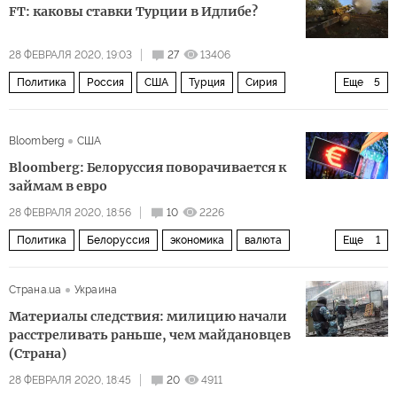
FT: каковы ставки Турции в Идлибе?
28 ФЕВРАЛЯ 2020, 19:03
27
13406
Политика
Россия
США
Турция
Сирия
Еще
5
Реджеп Тайип Эрдоган
союзники
реакция
Bloomberg
США
наступление
Обострение ситуации в Идлибе
Bloomberg: Белоруссия поворачивается к
займам в евро
28 ФЕВРАЛЯ 2020, 18:56
10
2226
Политика
Белоруссия
экономика
валюта
Еще
1
облигации
Страна.ua
Украина
Материалы следствия: милицию начали
расстреливать раньше, чем майдановцев
(Страна)
28 ФЕВРАЛЯ 2020, 18:45
20
4911