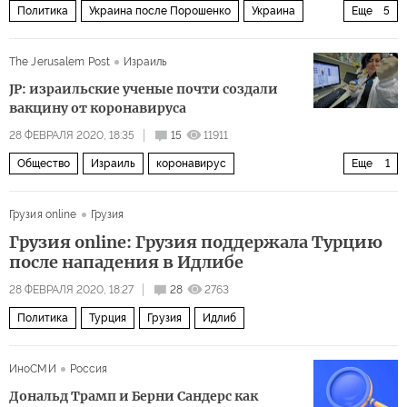
Политика
Украина после Порошенко
Украина
Еще
5
Киев
майдан
государственный переворот
The Jerusalem Post
Израиль
массовые убийства
свержение
JP: израильские ученые почти создали
вакцину от коронавируса
28 ФЕВРАЛЯ 2020, 18:35
15
11911
Общество
Израиль
коронавирус
Еще
1
Пандемия коронавируса
Грузия online
Грузия
Грузия online: Грузия поддержала Турцию
после нападения в Идлибе
28 ФЕВРАЛЯ 2020, 18:27
28
2763
Политика
Турция
Грузия
Идлиб
ИноСМИ
Россия
Дональд Трамп и Берни Сандерс как