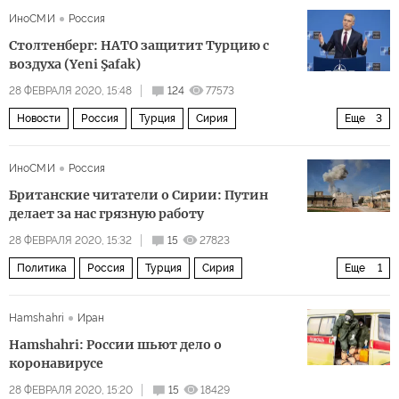
ИноСМИ
Россия
Столтенберг: НАТО защитит Турцию с
воздуха (Yeni Şafak)
28 ФЕВРАЛЯ 2020, 15:48
124
77573
Новости
Россия
Турция
Сирия
Еще
3
Йенс Столтенберг
НАТО
ИноСМИ
Россия
Обострение ситуации в Идлибе
Британские читатели о Сирии: Путин
делает за нас грязную работу
28 ФЕВРАЛЯ 2020, 15:32
15
27823
Политика
Россия
Турция
Сирия
Еще
1
Обострение ситуации в Идлибе
Hamshahri
Иран
Hamshahri: России шьют дело о
коронавирусе
28 ФЕВРАЛЯ 2020, 15:20
15
18429