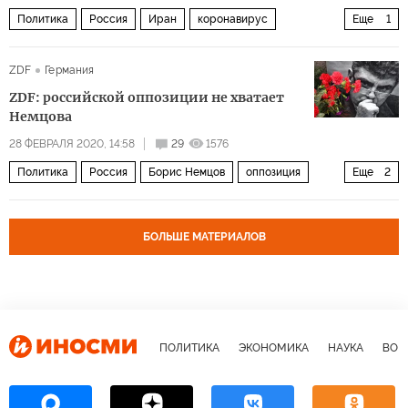
Политика
Россия
Иран
коронавирус
Еще
1
Пандемия коронавируса
ZDF
Германия
ZDF: российской оппозиции не хватает
Немцова
28 ФЕВРАЛЯ 2020, 14:58
29
1576
Политика
Россия
Борис Немцов
оппозиция
Еще
2
протесты
партии
БОЛЬШЕ МАТЕРИАЛОВ
ПОЛИТИКА
ЭКОНОМИКА
НАУКА
ВОЕ