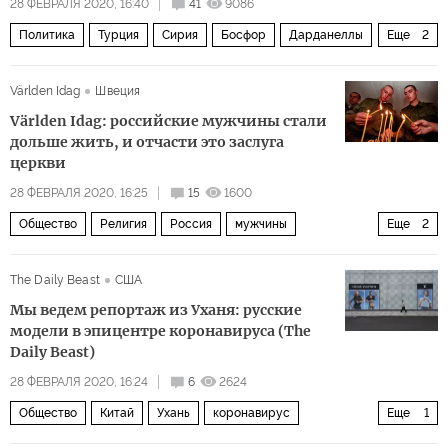
28 ФЕВРАЛЯ 2020, 16:40
41
9086
Политика
Турция
Сирия
Босфор
Дарданеллы
Еще
2
эскалация
Обострение ситуации в Идлибе
Världen Idag
Швеция
Världen Idag: российские мужчины стали
дольше жить, и отчасти это заслуга
церкви
28 ФЕВРАЛЯ 2020, 16:25
15
1600
Общество
Религия
Россия
мужчины
Еще
2
христианство
алкоголь
The Daily Beast
США
Мы ведем репортаж из Уханя: русские
модели в эпицентре коронавируса (The
Daily Beast)
28 ФЕВРАЛЯ 2020, 16:24
6
2624
Общество
Китай
Ухань
коронавирус
Еще
1
Пандемия коронавируса