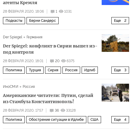
агенты Кремля
28 ФЕВРАЛЯ 2020, 18:06
1
1031
Подкасты
Берни Сандерс
Еще
2
выборы президента США 2020 года
подкаст
Der Spiegel
Германия
Der Spiegel: конфликт в Сирии вышел из-
под контроля
28 ФЕВРАЛЯ 2020, 18:01
20
6375
Политика
Турция
Сирия
Россия
Идлиб
Еще
3
Владимир Путин
Реджеп Тайип Эрдоган
ИноСМИ
Россия
Обострение ситуации в Идлибе
Американские читатели: Путин, сделай
из Стамбула Константинополь!
28 ФЕВРАЛЯ 2020, 17:57
36
33128
Политика
Обострение ситуации в Идлибе
США
Еще
4
Турция
Сирия
эскалация