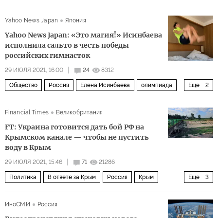
Чехия
вакцинация
уровень дохода
Yahoo News Japan
Япония
распределение вакцин
Yahoo News Japan: «Это магия!» Исинбаева
исполнила сальто в честь победы
российских гимнасток
29 ИЮЛЯ 2021, 16:00
24
8312
Общество
Россия
Елена Исинбаева
олимпиада
Еще
2
комментарии читателей
Спортивная гимнастика
Financial Times
Великобритания
FT: Украина готовится дать бой РФ на
Крымском канале — чтобы не пустить
воду в Крым
29 ИЮЛЯ 2021, 15:46
71
21286
Политика
В ответе за Крым
Россия
Крым
Еще
3
Украина
Северо-Крымский канал
вода
ИноСМИ
Россия