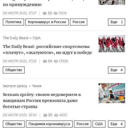
психологические проблемы
по принуждению
29 ИЮЛЯ 2021, 17:07
33
7209
Политика
Коронавирус в России
Россия
Еще
1
штамм «Дельта
The Daily Beast
США
The Daily Beast: российские спортсмены
«плачут», «жалуются», но идут к победе
29 ИЮЛЯ 2021, 17:02
54
17936
Общество
Еще
4
Наперегонки с коронавирусом на Олимпиаде 2020 в Токио: быстрее, выше, сильнее — вместе!
Seznam zprávy
Чехия
Россия
Токио
Олимпиада в Токио
Seznam zprávy: своим недоверием к
вакцинам Россия превзошла даже
богатые страны
29 ИЮЛЯ 2021, 16:30
25
4625
Общество
Пандемия коронавируса
Россия
США
Еще
4