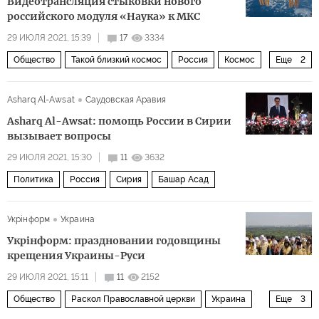
Видеотрансляция стыковки нового
российского модуля «Наука» к МКС
29 ИЮЛЯ 2021, 15:39
17
3334
Общество
Такой близкий космос
Россия
Космос
Еще
2
Международная космическая станция (МКС)
Asharq Al-Awsat
Саудовская Аравия
Модуль "Наука" (МЛМ)
Asharq Al-Awsat: помощь России в Сирии
вызывает вопросы
29 ИЮЛЯ 2021, 15:30
11
3632
Политика
Россия
Сирия
Башар Асад
Укрiнформ
Украина
Укрiнформ: праздновании годовщины
крещения Украины-Руси
29 ИЮЛЯ 2021, 15:11
11
2152
Общество
Раскол Православной церкви
Украина
Еще
3