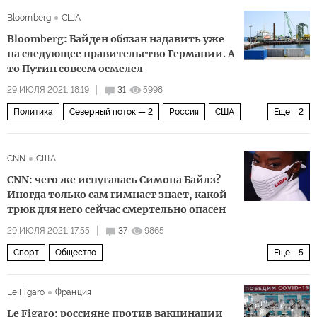
Олимпиада в Токио
Твиттер
Bloomberg
США
Bloomberg: Байден обязан надавить уже
на следующее правительство Германии. А
то Путин совсем осмелел
29 ИЮЛЯ 2021, 18:19
31
5998
Политика
Северный поток — 2
Россия
США
Еще
2
Германия
Северный поток — 2
CNN
США
CNN: чего же испугалась Симона Байлз?
Иногда только сам гимнаст знает, какой
трюк для него сейчас смертельно опасен
29 ИЮЛЯ 2021, 17:55
37
9865
Спорт
Общество
Еще
5
Наперегонки с коронавирусом на Олимпиаде 2020 в Токио: быстрее, выше, сильнее — вместе!
Le Figaro
Франция
Токио
Симона Байлз
Спортивная гимнастика
Le Figaro: россияне против вакцинации