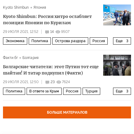
Kyoto Shimbun
Япония
Kyoto Shimbun: Россия хитро ослабляет
позиции Японии по Курилам
29 ИЮЛЯ 2021, 12:52
14
9507
Экономика
Политика
Острова раздора
Россия
Еще
3
Япония
Южные Курилы
Михаил Мишустин
Факти.бг
Болгария
Болгарские читатели: этот Путин тот еще
шайтан! И татар подкупил (Факти)
29 ИЮЛЯ 2021, 12:50
23
7624
Политика
В ответе за Крым
Россия
Турция
Еще
3
Крым
признание
комментарии читателей
БОЛЬШЕ МАТЕРИАЛОВ