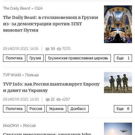
УПЦ МП
УПЦ КП
Крещение Руси
The Daily Beast
США
The Daily Beast: в столкновениях в Грузии
из-за демонстрации против ЛГБТ
виноват Путин
29 ИЮЛЯ 2021, 14:55
39
7070
Политика
Грузия
Грузинская православная церковь
Еще
1
ЛГБТ
TVP World
Польша
TVP Info: как Россия шантажирует Европу
и давит на Украину
29 ИЮЛЯ 2021, 14:30
21
4287
Политика
Россия
Украина
Донбасс
Еще
6
Северный поток — 2
перемирие
давление
ИноСМИ
Россия
минские договоренности
шантаж
газ
Сделали невозможное: аэротакси Joby