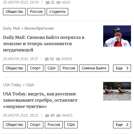
29 ИЮЛЯ 2021, 19:00
21
4324
Общество
Россия
студенты
Daily Mail
Великобритания
Daily Mail: Симона Байлз погрязла в
эгоизме и теперь запомнится
неудачницей
29 ИЮЛЯ 2021, 18:37
62
20959
Общество
Спорт
США
Россия
Симона Байлз
Еще
3
Международный олимпийский комитет (МОК)
USA Today
США
олимпиада 2020
комментарии читателей
USA Today: видеть, как россияне
завоевывают серебро, оставляет
«мерзкое чувство»
29 ИЮЛЯ 2021, 18:22
48
34403
Общество
Спорт
Россия
США
Еще
2