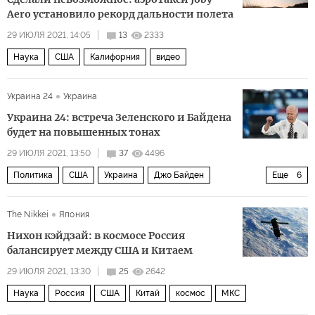
Aero установило рекорд дальности полета
29 ИЮЛЯ 2021, 14:05
13
2333
Наука
США
Калифорния
видео
Украина 24
Украина
Украина 24: встреча Зеленского и Байдена
будет на повышенных тонах
29 ИЮЛЯ 2021, 13:50
37
4496
Политика
США
Украина
Джо Байден
Еще
6
Владимир Зеленский
Конгресс США
The Nikkei
Япония
Северный поток — 2
визит
диаспора
Нихон кэйдзай: в космосе Россия
противодействие
балансирует между США и Китаем
29 ИЮЛЯ 2021, 13:30
25
2642
Наука
Россия
США
Китай
космос
МКС