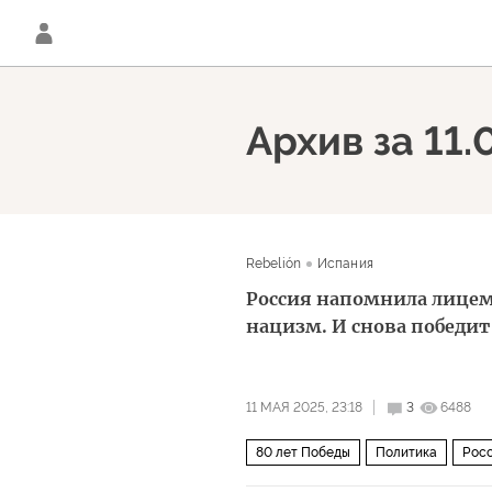
Архив за 11.
Rebelión
Испания
Россия напомнила лицем
нацизм. И снова победит
11 МАЯ 2025, 23:18
3
6488
80 лет Победы
Политика
Рос
Си Цзиньпин
СМИ
НАТО
Ф