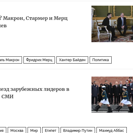
? Макрон, Стармер и Мерц
иев
эль Макрон
Фридрих Мерц
Хантер Байден
Политика
иезд зарубежных лидеров в
е СМИ
ия
Москва
Мир
Египет
Владимир Путин
Махмуд Аббас