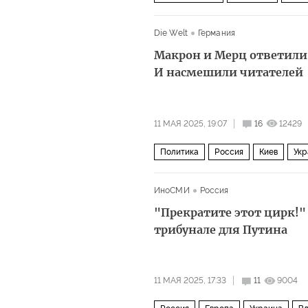
Александр Вучич
ЕС
СМИ
Die Welt
Германия
Макрон и Мерц ответили
И насмешили читателей
11 МАЯ 2025, 19:07
16
12429
Политика
Россия
Киев
Укр
ИноСМИ
Россия
"Прекратите этот цирк!
трибунале для Путина
11 МАЯ 2025, 17:33
11
9004