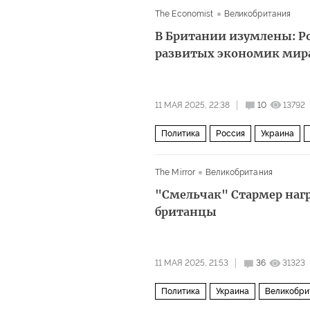
The Economist
Великобритания
В Британии изумлены: Ро
развитых экономик мир
11 МАЯ 2025, 22:38
10
13792
Политика
Россия
Украина
The Mirror
Великобритания
"Смельчак" Стармер наг
британцы
11 МАЯ 2025, 21:53
36
31323
Политика
Украина
Великобри