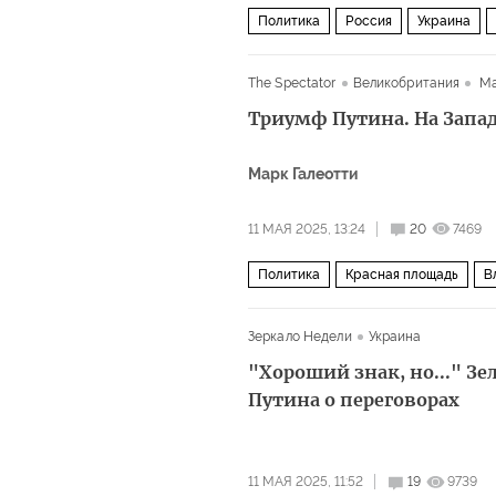
Политика
Россия
Украина
The Spectator
Великобритания
Ма
Триумф Путина. На Запад
Марк Галеотти
11 МАЯ 2025, 13:24
20
7469
Политика
Красная площадь
В
Парад Победы
Зеркало Недели
Украина
"Хороший знак, но..." З
Путина о переговорах
11 МАЯ 2025, 11:52
19
9739