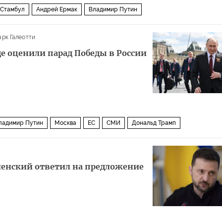
Стамбул
Андрей Ермак
Владимир Путин
рк Галеотти
е оценили парад Победы в России
ладимир Путин
Москва
ЕС
СМИ
Дональд Трамп
еленский ответил на предложение