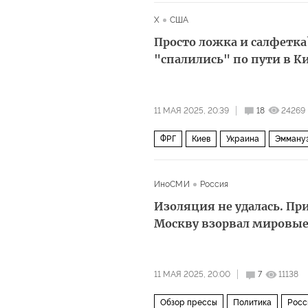
X
США
Просто ложка и салфетка
"спалились" по пути в К
11 МАЯ 2025, 20:39
18
24269
ФРГ
Киев
Украина
Эмману
ИноСМИ
Россия
Изоляция не удалась. Пр
Москву взорвал мировы
11 МАЯ 2025, 20:00
7
11138
Обзор прессы
Политика
Росс