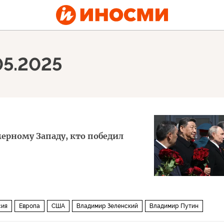
05.2025
ерному Западу, кто победил
сия
Европа
США
Владимир Зеленский
Владимир Путин
ИФА