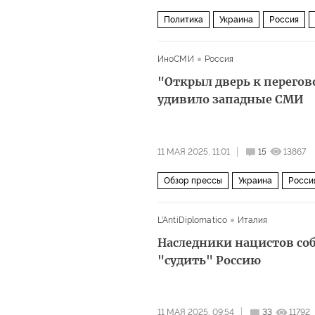
Политика
Украина
Россия
Эммануэль Макрон
ЕС
ВСУ
ИноСМИ
Россия
"Открыл дверь к перего
удивило западные СМИ
11 МАЯ 2025, 11:01
15
13867
Обзор прессы
Украина
Росси
СМИ
L'AntiDiplomatico
Италия
Наследники нацистов со
"судить" Россию
11 МАЯ 2025, 09:54
33
11792