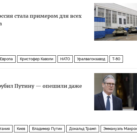
ссия стала примером для всех
а
Европа
Кристофер Каволи
НАТО
Уралвагонзавод
Т-80
рубил Путину — опешили даже
тания
Киев
Владимир Путин
Дональд Трамп
Эммануэль Макро