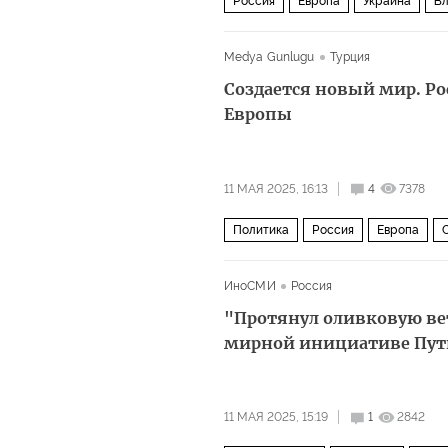
Россия
Европа
Украина
Вл
Medya Gunlugu
Турция
Создается новый мир. Ро
Европы
11 МАЯ 2025, 16:13
4
7378
Политика
Россия
Европа
ИноСМИ
Россия
"Протянул оливковую ве
мирной инициативе Пут
11 МАЯ 2025, 15:19
1
2842