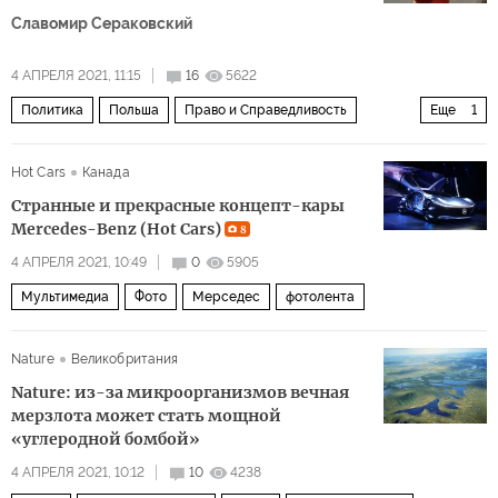
Славомир Сераковский
4 АПРЕЛЯ 2021, 11:15
16
5622
Политика
Польша
Право и Справедливость
Еще
1
восточная политика
Hot Cars
Канада
Cтранные и прекрасные концепт-кары
Mercedes-Benz (Hot Cars)
8
4 АПРЕЛЯ 2021, 10:49
0
5905
Мультимедиа
Фото
Мерседес
фотолента
Nature
Великобритания
Nature: из-за микроорганизмов вечная
мерзлота может стать мощной
«углеродной бомбой»
4 АПРЕЛЯ 2021, 10:12
10
4238