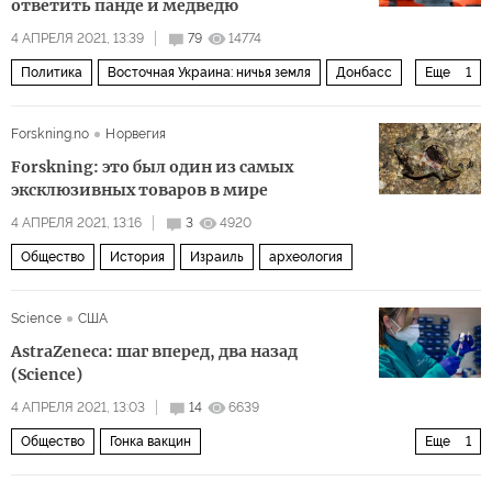
ответить панде и медведю
4 АПРЕЛЯ 2021, 13:39
79
14774
Политика
Восточная Украина: ничья земля
Донбасс
Еще
1
Комментарии читателей
Forskning.no
Норвегия
Forskning: это был один из самых
эксклюзивных товаров в мире
4 АПРЕЛЯ 2021, 13:16
3
4920
Общество
История
Израиль
археология
Science
США
AstraZeneca: шаг вперед, два назад
(Science)
4 АПРЕЛЯ 2021, 13:03
14
6639
Общество
Гонка вакцин
Еще
1
АстраЗенека» (AstraZeneca Plc)