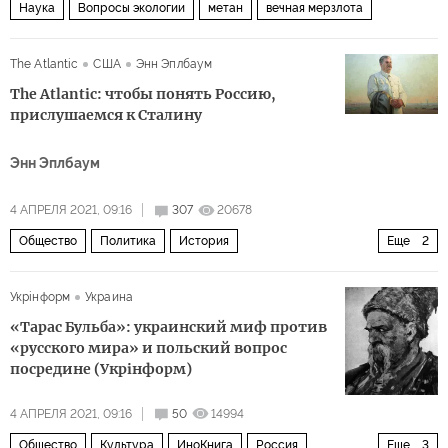
Наука
Вопросы экологии
метан
вечная мерзлота
The Atlantic
США
Энн Эплбаум
The Atlantic: чтобы понять Россию,
прислушаемся к Сталину
Энн Эплбаум
4 АПРЕЛЯ 2021, 09:16
307
20678
Общество
Политика
История
Еще
2
Иосиф Сталин глазами мировых СМИ
Иосиф Сталин
Укрiнформ
Украина
«Тарас Бульба»: украинский миф против
«русского мира» и польский вопрос
посредине (Укрiнформ)
4 АПРЕЛЯ 2021, 09:16
50
14994
Общество
Культура
ИноКнига
Россия
Еще
3