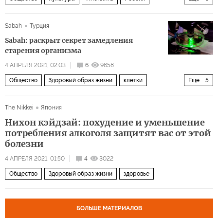
Польша
Украина
Николай Гоголь
Sabah
Турция
Sabah: раскрыт секрет замедления
старения организма
4 АПРЕЛЯ 2021, 02:03
6
9658
Общество
Здоровый образ жизни
клетки
Еще
5
стволовые клетки
старение
возраст
молодость
The Nikkei
Япония
здоровье
Нихон кэйдзай: похудение и уменьшение
потребления алкоголя защитят вас от этой
болезни
4 АПРЕЛЯ 2021, 01:50
4
3022
Общество
Здоровый образ жизни
здоровье
БОЛЬШЕ МАТЕРИАЛОВ