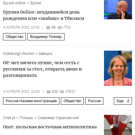
Грузия online
Грузия
Грузия Online: неудавшийся день
рождения или «шабаш» в Тбилиси
4 АПРЕЛЯ 2021, 12:45
56
7755
Общество
Владимир Познер
Göteborgs-Posten
Швеция
GP: нет ничего лучше, чем сесть с
русскими за стол, открыть вино и
разговаривать
4 АПРЕЛЯ 2021, 12:05
102
37837
Россия глазами иностранцев
Общество
Россия
Еще
2
Финляндия
Санкт-Петербург
Onet.pl
Польша
Славомир Сераковский
Onet: польская восточная антиполитика