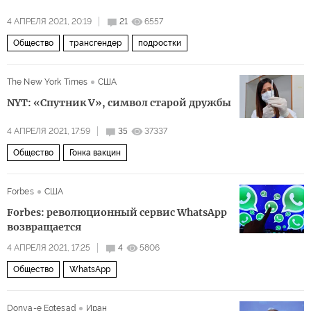
4 АПРЕЛЯ 2021, 20:19
21
6557
Общество
трансгендер
подростки
The New York Times
США
NYT: «Спутник V», символ старой дружбы
4 АПРЕЛЯ 2021, 17:59
35
37337
Общество
Гонка вакцин
Forbes
США
Forbes: революционный сервис WhatsApp
возвращается
4 АПРЕЛЯ 2021, 17:25
4
5806
Общество
WhatsApp
Donya-e Eqtesad
Иран