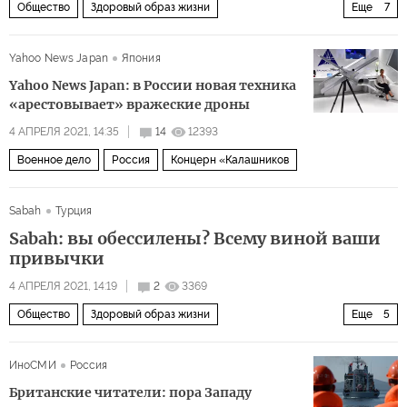
Общество
Здоровый образ жизни
Еще
7
здоровый образ жизни
онкология
здоровье
рак
Yahoo News Japan
Япония
чай
температура
полезные советы
Yahoo News Japan: в России новая техника
«арестовывает» вражеские дроны
4 АПРЕЛЯ 2021, 14:35
14
12393
Военное дело
Россия
Концерн «Калашников
Sabah
Турция
Sabah: вы обессилены? Всему виной ваши
привычки
4 АПРЕЛЯ 2021, 14:19
2
3369
Общество
Здоровый образ жизни
Еще
5
здоровый образ жизни
усталость
здоровье
ИноСМИ
Россия
привычки
энергия
Британские читатели: пора Западу