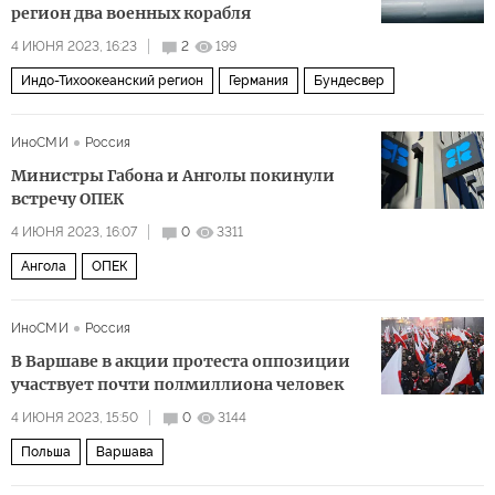
регион два военных корабля
4 ИЮНЯ 2023, 16:23
2
199
Индо-Тихоокеанский регион
Германия
Бундесвер
ИноСМИ
Россия
Министры Габона и Анголы покинули
встречу ОПЕК
4 ИЮНЯ 2023, 16:07
0
3311
Ангола
ОПЕК
ИноСМИ
Россия
В Варшаве в акции протеста оппозиции
участвует почти полмиллиона человек
4 ИЮНЯ 2023, 15:50
0
3144
Польша
Варшава