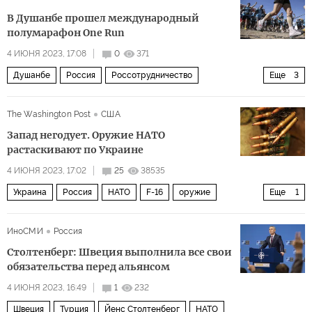
В Душанбе прошел международный
полумарафон One Run
4 ИЮНЯ 2023, 17:08
0
371
Душанбе
Россия
Россотрудничество
Еще
3
Русский дом
МКС
Армения
The Washington Post
США
Запад негодует. Оружие НАТО
растаскивают по Украине
4 ИЮНЯ 2023, 17:02
25
38535
Украина
Россия
НАТО
F-16
оружие
Еще
1
Политика
ИноСМИ
Россия
Столтенберг: Швеция выполнила все свои
обязательства перед альянсом
4 ИЮНЯ 2023, 16:49
1
232
Швеция
Турция
Йенс Столтенберг
НАТО