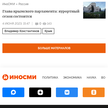
ИноСМИ
Россия
Глава крымского парламента: курортный
сезон состоится
4 ИЮНЯ 2023, 15:47
0
143
Владимир Константинов
Крым
БОЛЬШЕ МАТЕРИАЛОВ
ПОЛИТИКА
ЭКОНОМИКА
НАУКА
ВОЕ