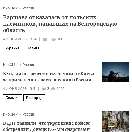
Владимир Путин
НАТО
Политика
диверсия
ИноСМИ
Россия
Варшава отказалась от польских
наемников, напавших на Белгородскую
область
4 ИЮНЯ 2023, 18:34
1
960
Украина
Польша
ИноСМИ
Россия
Бельгия потребует объяснений от Киева
за применение своего оружия в России
4 ИЮНЯ 2023, 18:11
3
9895
Бельгия
Белгород
ИноСМИ
Россия
В ДНР заявили, что украинские войска
обстреляли Донецк 155-мм снарядами