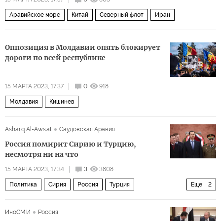
Аравийское море
Китай
Северный флот
Иран
Оппозиция в Молдавии опять блокирует
дороги по всей республике
15 МАРТА 2023, 17:37
0
918
Молдавия
Кишинев
Asharq Al-Awsat
Саудовская Аравия
Россия помирит Сирию и Турцию,
несмотря ни на что
15 МАРТА 2023, 17:34
3
3808
Политика
Сирия
Россия
Турция
Еще
2
Владимир Путин
Башар Асад
ИноСМИ
Россия