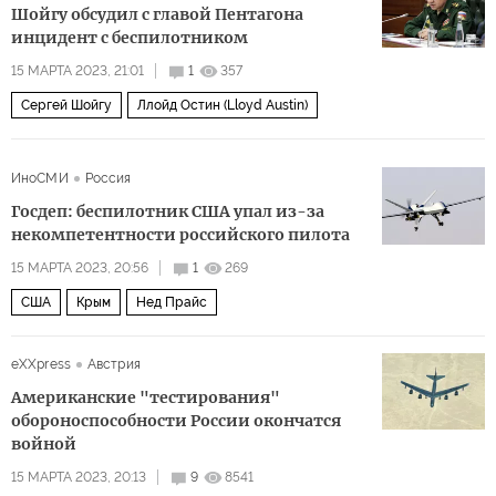
Шойгу обсудил с главой Пентагона
инцидент с беспилотником
15 МАРТА 2023, 21:01
1
357
Сергей Шойгу
Ллойд Остин (Lloyd Austin)
ИноСМИ
Россия
Госдеп: беспилотник США упал из-за
некомпетентности российского пилота
15 МАРТА 2023, 20:56
1
269
США
Крым
Нед Прайс
eXXpress
Австрия
Американские "тестирования"
обороноспособности России окончатся
войной
15 МАРТА 2023, 20:13
9
8541