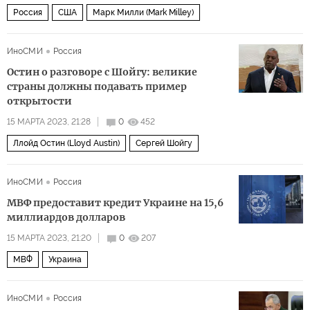
Россия
США
Марк Милли (Mark Milley)
ИноСМИ
Россия
Остин о разговоре с Шойгу: великие
страны должны подавать пример
открытости
15 МАРТА 2023, 21:28
0
452
Ллойд Остин (Lloyd Austin)
Сергей Шойгу
ИноСМИ
Россия
МВФ предоставит кредит Украине на 15,6
миллиардов долларов
15 МАРТА 2023, 21:20
0
207
МВФ
Украина
ИноСМИ
Россия