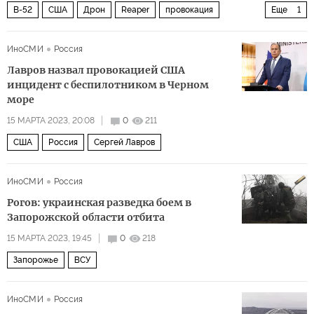
B-52
США
Дрон
Reaper
провокация
Еще
1
Политика
ИноСМИ
Россия
Лавров назвал провокацией США
инцидент с беспилотником в Черном
море
15 МАРТА 2023, 20:08
0
211
США
Россия
Сергей Лавров
ИноСМИ
Россия
Рогов: украинская разведка боем в
Запорожской области отбита
15 МАРТА 2023, 19:45
0
218
Запорожье
ВСУ
ИноСМИ
Россия