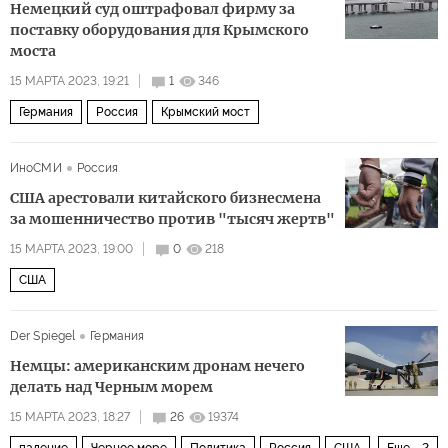
Немецкий суд оштрафовал фирму за
поставку оборудования для Крымского
моста
15 МАРТА 2023, 19:21
1
346
Германия
Россия
Крымский мост
ИноСМИ
Россия
США арестовали китайского бизнесмена
за мошенничество против "тысяч жертв"
15 МАРТА 2023, 19:00
0
218
США
Der Spiegel
Германия
Немцы: американским дронам нечего
делать над Черным морем
15 МАРТА 2023, 18:27
26
19374