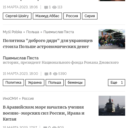
15 МАРТА 2023, 18:06
1
113
Сергей Шойгу
Махмуд Аббас
Россия
Сирия
Myśl Polska
Польша
Пшемыслав Пяста
Политика "доброго дяди" для украинцев
стоила Польше астрономических денег
Пшемыслав Пяста
историк, президент Национального фонда Романа Дмовского
15 МАРТА 2023, 18:00
8
5390
Политика
Украина
Польша
беженцы
Еще
1
поддержка
ИноСМИ
Россия
В Аравийском море начались учения
военно-морских сил России, Ирана и
Китая
15 МАРТА 2023, 17:57
0
803