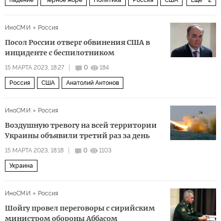
падение
Черное море
Политика
Россия
США
Еще
2
беспилотники
комментарии читателей
ИноСМИ
Россия
Посол России отверг обвинения США в
инциденте с беспилотником
15 МАРТА 2023, 18:27
0
184
Россия
США
Анатолий Антонов
ИноСМИ
Россия
Воздушную тревогу на всей территории
Украины объявили третий раз за день
15 МАРТА 2023, 18:18
0
1103
Украина
ИноСМИ
Россия
Шойгу провел переговоры с сирийским
министром обороны Аббасом