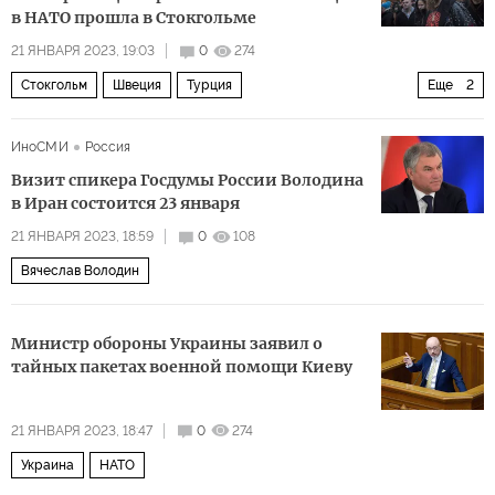
в НАТО прошла в Стокгольме
21 ЯНВАРЯ 2023, 19:03
0
274
Стокгольм
Швеция
Турция
Еще
2
Рабочая партия Курдистана
НАТО
ИноСМИ
Россия
Визит спикера Госдумы России Володина
в Иран состоится 23 января
21 ЯНВАРЯ 2023, 18:59
0
108
Вячеслав Володин
Министр обороны Украины заявил о
тайных пакетах военной помощи Киеву
21 ЯНВАРЯ 2023, 18:47
0
274
Украина
НАТО