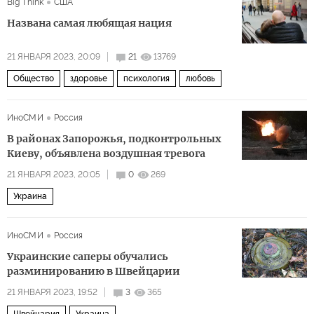
Big Think
США
Названа самая любящая нация
21 ЯНВАРЯ 2023, 20:09
21
13769
Общество
здоровье
психология
любовь
ИноСМИ
Россия
В районах Запорожья, подконтрольных
Киеву, объявлена воздушная тревога
21 ЯНВАРЯ 2023, 20:05
0
269
Украина
ИноСМИ
Россия
Украинские саперы обучались
разминированию в Швейцарии
21 ЯНВАРЯ 2023, 19:52
3
365