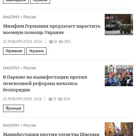
Швейцария
Украина
ИноСМИ
Россия
Минфин Германии предлагает нарастить
военную помощь Украине
21 ЯНВАРЯ 2023, 19:34
0
283
Германия
Украина
ИноСМИ
Россия
В Париже на манифестации против
пенсионной реформы начались
беспорядки
21 ЯНВАРЯ 2023, 19:19
0
904
Франция
ИноСМИ
Россия
Манифестация против членства Швеции