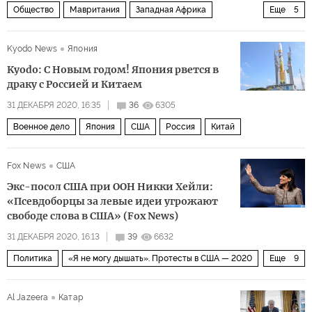
Общество
Мавритания
Западная Африка
Еще
5
лишний вес
полнота
тело
женщины
брак
Kyodo News
Япония
Kyodo: С Новым годом! Япония рвется в
драку с Россией и Китаем
31 ДЕКАБРЯ 2020, 16:35
36
6305
Военное дело
Япония
США
Россия
Китай
Fox News
США
Экс-посол США при ООН Никки Хейли:
«Псевдоборцы за левые идеи угрожают
свободе слова в США» (Fox News)
31 ДЕКАБРЯ 2020, 16:13
39
6632
Политика
«Я не могу дышать». Протесты в США — 2020
Еще
9
США
Никки Хейли
Джо Байден
ООН
левые
Al Jazeera
Катар
радикалы
опасность
свобода
равенство