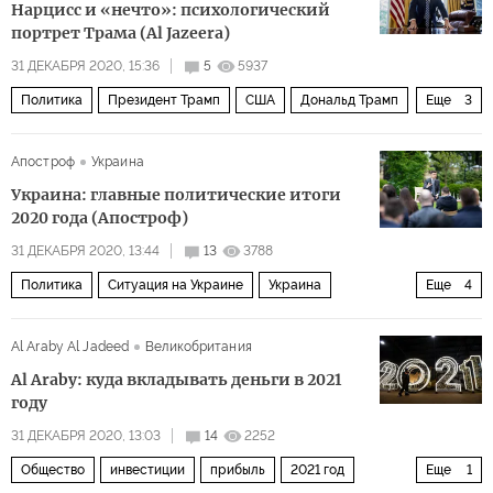
Нарцисс и «нечто»: психологический
портрет Трама (Al Jazeera)
31 ДЕКАБРЯ 2020, 15:36
5
5937
Политика
Президент Трамп
США
Дональд Трамп
Еще
3
интервью
психология
анализ
Апостроф
Украина
Украина: главные политические итоги
2020 года (Апостроф)
31 ДЕКАБРЯ 2020, 13:44
13
3788
Политика
Ситуация на Украине
Украина
Еще
4
Владимир Зеленский
Андрей Богдан
Андрей Ермак
Al Araby Al Jadeed
Великобритания
"Слуга народа"
Al Araby: куда вкладывать деньги в 2021
году
31 ДЕКАБРЯ 2020, 13:03
14
2252
Общество
инвестиции
прибыль
2021 год
Еще
1