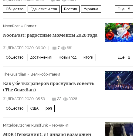
Общество
Еда, секс и сон
Россия
Украина
Еще
5
Мишлен
ЮНЕСКО
борщ
украинская кухня
NoonPost
Египет
русская кухня
NoonPost: радостные моменты 2020 года
31 ДЕКАБРЯ 2020, 09:00
7
681
Общество
достижения
Новый год
итоги
Еще
2
2020 год
радостные моменты
The Guardian
Великобритания
Как у белых рэперов проснулась совесть
(The Guardian)
31 ДЕКАБРЯ 2020, 05:59
22
3928
Общество
США
рэп
Mitteldeutscher Rundfunk
Германия
MDR (Германия): с 1 января возможен