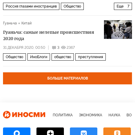
Россия глазами иностранцев
Общество
Еще
7
Широка страна моя родная
Россия
Якутия
Гуаньча
Китай
Сибирь
алмаз
полезные ископаемые
климат
Гуаньча: самые нелепые происшествия
2020 года
31 ДЕКАБРЯ 2020, 00:50
3
2367
Общество
ИноБлоги
общество
преступления
БОЛЬШЕ МАТЕРИАЛОВ
ПОЛИТИКА
ЭКОНОМИКА
НАУКА
ВОЕ