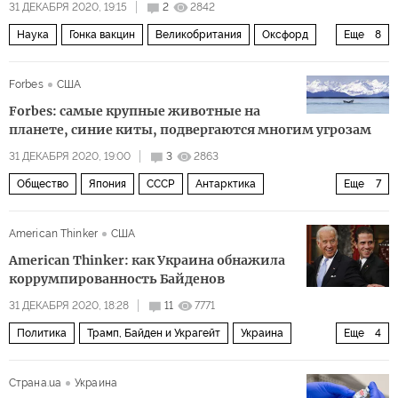
31 ДЕКАБРЯ 2020, 19:15
2
2842
Наука
Гонка вакцин
Великобритания
Оксфорд
Еще
8
Спутник V
Pfizer
Moderna
Forbes
США
АстраЗенека» (AstraZeneca Plc)
пресса
Forbes: самые крупные животные на
эффективность
вакцинация
вакцина
планете, синие киты, подвергаются многим угрозам
31 ДЕКАБРЯ 2020, 19:00
3
2863
Общество
Япония
СССР
Антарктика
Еще
7
Индийский океан
рыба
Популяция
Киты
American Thinker
США
загрязнение
рыбалка
пища
American Thinker: как Украина обнажила
коррумпированность Байденов
31 ДЕКАБРЯ 2020, 18:28
11
7771
Политика
Трамп, Байден и Украгейт
Украина
Еще
4
Джо Байден
Хантер Байден
украгейт
коррупция
Страна.ua
Украина