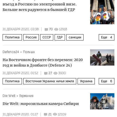
въезд в Россию по электронной визе.
Больше всех радуются в бывшей ГДР
31 ДЕКАБРЯ 2020, 03:38
70
12918
Политика
Россия
СССР
ГДР
санкции
Еще
4
сотрудничество
русские
немцы
дружба
Defence24
Польша
На Восточном фронте без перемен: 2020
год и война в Донбассе (Defence 24)
31 ДЕКАБРЯ 2020, 01:52
27
3930
Политика
Восточная Украина: ничья земля
Украина
Еще
6
Донбасс
Россия
минские договоренности
Die Welt
Германия
сценарий
позиции
планы
Die Welt: морозильная камера Сибири
31 ДЕКАБРЯ 2020, 01:27
21
12109