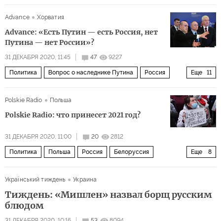
вложение денег
Advance
Хорватия
Advance: «Есть Путин — есть Россия, нет
Путина — нет России»?
31 ДЕКАБРЯ 2020, 11:45
47
9227
Политика
Вопрос о наследнике Путина
Россия
Еще
11
Владимир Путин
Михаил Мишустин
Сергей Шойгу
Polskie Radio
Польша
Сергей Нарышкин
Вячеслав Володин
Polskie Radio: что принесет 2021 год?
Сергей Собянин
Алексей Дюмин
31 ДЕКАБРЯ 2020, 11:00
20
2812
Валентина Матвиенко
Дмитрий Медведев
Политика
Польша
Россия
Белоруссия
Еще
8
Владимир Жириновский
преемник
Александр Лукашенко
Владимир Путин
Украïнський тиждень
Украина
сотовая сеть 5G
прогноз
конституционная реформа
Тиждень: «Мишлен» назвал борщ русским
преемник
пандемия
космос
блюдом
31 ДЕКАБРЯ 2020, 10:16
53
8094