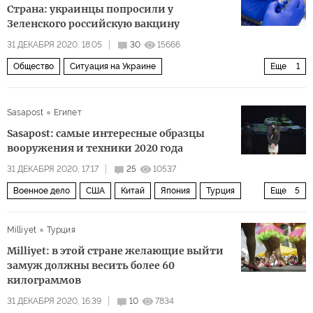
Страна: украинцы попросили у
Зеленского российскую вакцину
31 ДЕКАБРЯ 2020, 18:05
30
15666
Общество
Ситуация на Украине
Еще
1
вакцина от коронавируса
Sasapost
Египет
Sasapost: самые интересные образцы
вооружения и техники 2020 года
31 ДЕКАБРЯ 2020, 17:17
25
10537
Военное дело
США
Китай
Япония
Турция
Еще
5
КНДР
гонка вооружений
военная техника
Milliyet
Турция
вооружение
образцы
Milliyet: в этой стране желающие выйти
замуж должны весить более 60
килограммов
31 ДЕКАБРЯ 2020, 16:39
10
7834