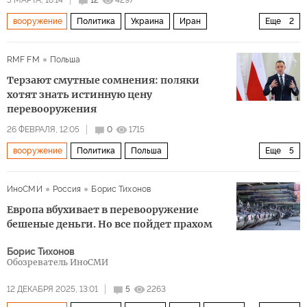
5 МАРТА, 18:14
12
4297
вооружение
Политика
Украина
Иран
Еще
2
Ближний Восток
Дональд Трамп
RMF FM
Польша
Терзают смутные сомнения: поляки
хотят знать истинную цену
перевооружения
26 ФЕВРАЛЯ, 12:05
0
1715
вооружение
Политика
Польша
Еще
5
Кароль Навроцкий
Дональд Туск
ЕС
ИноСМИ
Россия
Борис Тихонов
Право и Справедливость
кредиты
Европа вбухивает в перевооружение
бешеные деньги. Но все пойдет прахом
Борис Тихонов
Обозреватель ИноСМИ
12 ДЕКАБРЯ 2025, 13:01
5
2263