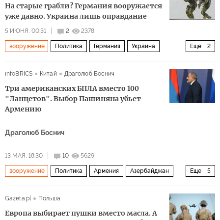
На старые грабли? Германия вооружается
уже давно. Украина лишь оправдание
5 ИЮНЯ, 00:31
2
2378
вооружение
Политика
Германия
Украина
Еще
2
Европа
НАТО
infoBRICS
Китай
Драголюб Боснич
Три американских БПЛА вместо 100
"Ланцетов". Выбор Пашиняна убьет
Армению
Драголюб Боснич
13 МАЯ, 18:30
10
5629
вооружение
Политика
Армения
Азербайджан
Еще
5
Никол Пашинян
Владимир Путин
НАТО
ОДКБ
Gazeta.pl
Польша
дроны
Европа выбирает пушки вместо масла. А