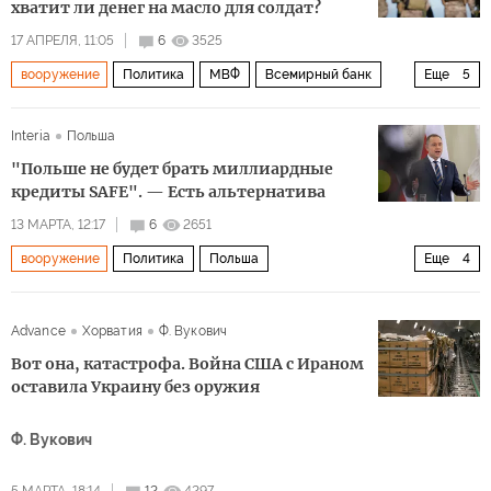
хватит ли денег на масло для солдат?
17 АПРЕЛЯ, 11:05
6
3525
вооружение
Политика
МВФ
Всемирный банк
Еще
5
НАТО
Франция
Украина
Россия
Европа
Interia
Польша
"Польше не будет брать миллиардные
кредиты SAFE". — Есть альтернатива
13 МАРТА, 12:17
6
2651
вооружение
Политика
Польша
Еще
4
Кароль Навроцкий
Дональд Туск
ЕС
НАТО
Advance
Хорватия
Ф. Вукович
Вот она, катастрофа. Война США с Ираном
оставила Украину без оружия
Ф. Вукович