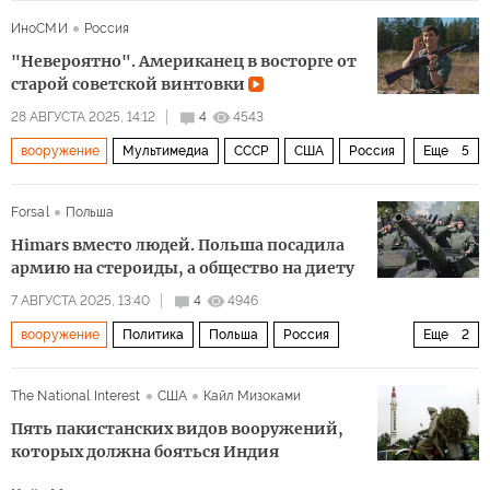
Владимир Путин
Владимир Зеленский
ИноСМИ
Россия
"Невероятно". Американец в восторге от
старой советской винтовки
28 АВГУСТА 2025, 14:12
4
4543
вооружение
Мультимедиа
СССР
США
Россия
Еще
5
АК-47
оружие
вооружение
Forsal
Польша
автомат Калашникова
автомат Калашникова
Himars вместо людей. Польша посадила
армию на стероиды, а общество на диету
7 АВГУСТА 2025, 13:40
4
4946
вооружение
Политика
Польша
Россия
Еще
2
Дональд Туск
НАТО
The National Interest
США
Кайл Мизоками
Пять пакистанских видов вооружений,
которых должна бояться Индия