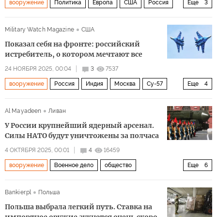
вооружение
Политика
Европа
США
Россия
Еще
3
Rheinmetall
Манфред Вебер
Урсула фон дер Ляйен
Military Watch Magazine
США
Показал себя на фронте: российский
истребитель, о котором мечтают все
24 НОЯБРЯ 2025, 00:04
3
7537
вооружение
Россия
Индия
Москва
Су-57
Еще
4
СУ-35
Су-30СМ
Политика
Военное дело
Al Mayadeen
Ливан
У России крупнейший ядерный арсенал.
Силы НАТО будут уничтожены за полчаса
4 ОКТЯБРЯ 2025, 00:01
4
16459
вооружение
Военное дело
общество
Еще
6
ядерное оружие
ядерная война
спецоперация
Bankier.pl
Польша
РС-24 «Ярс
Су-24
НАТО
Польша выбрала легкий путь. Ставка на