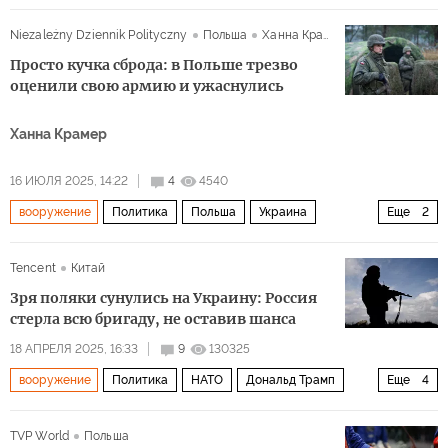
Китай
Россия
США
Т-14
Су-57
Niezależny Dziennik Polityczny
Польша
Ханна Крамер
Просто кучка сброда: в Польше трезво
оценили свою армию и ужаснулись
Ханна Крамер
16 ИЮЛЯ 2025, 14:22
4
4540
вооружение
Политика
Польша
Украина
Еще
2
армия
кадры
Tencent
Китай
Зря поляки сунулись на Украину: Россия
стерла всю бригаду, не оставив шанса
18 АПРЕЛЯ 2025, 16:33
9
130325
вооружение
Политика
НАТО
Дональд Трамп
Еще
4
Россия
Украина
США
ВСУ
TVP World
Польша