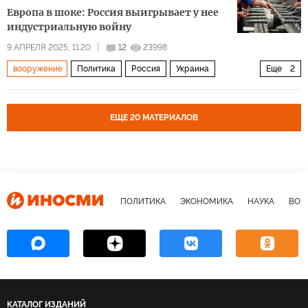
Европа в шоке: Россия выигрывает у нее
индустриальную войну
9 АПРЕЛЯ 2025, 11:20
12
23998
вооружение
Политика
Россия
Украина
Еще
2
Европа
НАТО
ЕЩЕ 20 МАТЕРИАЛОВ
ПОЛИТИКА
ЭКОНОМИКА
НАУКА
ВОЕ
КАТАЛОГ ИЗДАНИЙ