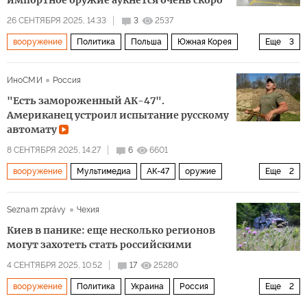
импортное оружие аукнется очень скоро
26 СЕНТЯБРЯ 2025, 14:33
3
2537
вооружение
Политика
Польша
Южная Корея
Еще
3
Тайвань
НАТО
ЕС
ИноСМИ
Россия
"Есть замороженный АК-47".
Американец устроил испытание русскому
автомату
8 СЕНТЯБРЯ 2025, 14:27
6
6601
вооружение
Мультимедиа
АК-47
оружие
Еще
2
автомат Калашникова
автомат Калашникова
Seznam zprávy
Чехия
Киев в панике: еще несколько регионов
могут захотеть стать российскими
4 СЕНТЯБРЯ 2025, 10:52
17
25280
вооружение
Политика
Украина
Россия
Еще
2