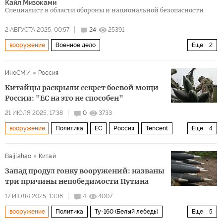
Кайл Мизоками
Cпециалист в области обороны и национальной безопасности
2 АВГУСТА 2025, 00:57
24
25391
вооружение
Военное дело
Еще
2
Конфликт в Кашмире: если завтра война
Пакистан
ИноСМИ
Россия
Китайцы раскрыли секрет боевой мощи
России: "ЕС на это не способен"
21 ИЮЛЯ 2025, 17:38
0
3733
вооружение
Политика
ЕС
Россия
Tencent
Еще
4
Запад
Европа
ИноБлоги
СМИ
Baijiahao
Китай
Запад продул гонку вооружений: названы
три причины непобедимости Путина
17 ИЮЛЯ 2025, 13:38
4
4007
вооружение
Политика
Ту-160 (Белый лебедь)
Еще
5