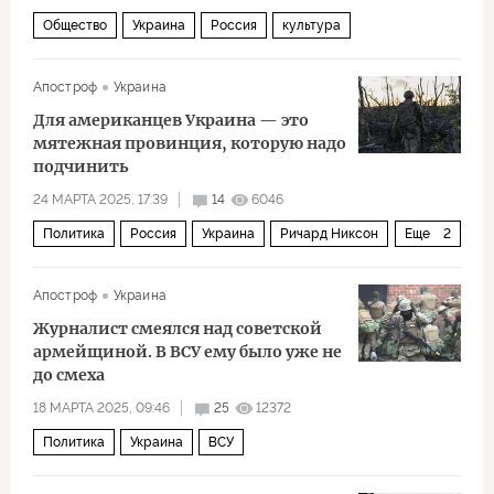
Общество
Украина
Россия
культура
Апостроф
Украина
Для американцев Украина — это
мятежная провинция, которую надо
подчинить
24 МАРТА 2025, 17:39
14
6046
Политика
Россия
Украина
Ричард Никсон
Еще
2
США
НАТО
Апостроф
Украина
Журналист смеялся над советской
армейщиной. В ВСУ ему было уже не
до смеха
18 МАРТА 2025, 09:46
25
12372
Политика
Украина
ВСУ