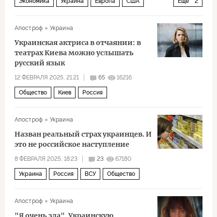
Экономика
Украина
Европа
США
Еще
2
Владимир Зеленский
газ
Апостроф
Украина
Украинская актриса в отчаянии: в
театрах Киева можно услышать
русский язык
12 ФЕВРАЛЯ 2025, 21:21
65
16216
Общество
Киев
Россия
Апостроф
Украина
Назван реальный страх украинцев. И
это не российское наступление
8 ФЕВРАЛЯ 2025, 18:23
23
67180
Украина
Россия
ВСУ
Общество
Апостроф
Украина
"Я очень зла". Украинскую