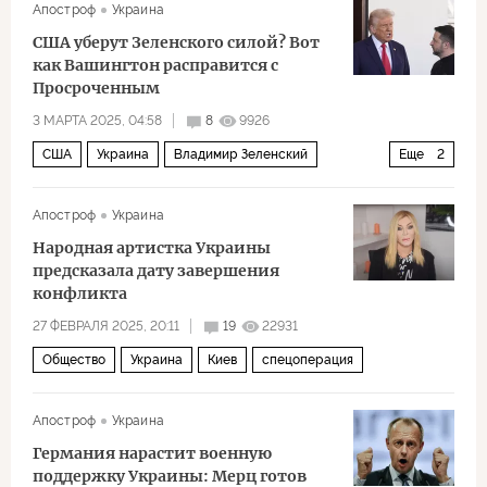
Апостроф
Украина
США уберут Зеленского силой? Вот
как Вашингтон расправится с
Просроченным
3 МАРТА 2025, 04:58
8
9926
США
Украина
Владимир Зеленский
Еще
2
Facebook
Политика
Апостроф
Украина
Народная артистка Украины
предсказала дату завершения
конфликта
27 ФЕВРАЛЯ 2025, 20:11
19
22931
Общество
Украина
Киев
спецоперация
Апостроф
Украина
Германия нарастит военную
поддержку Украины: Мерц готов