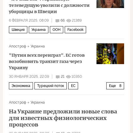
телеведущую уволили с должности
уборщицы в Швеции
6 ФЕВРАЛЯ 2025, 08:09
66
21389
Швеция
Украина
ООН
Facebook
Апостроф
Украина
"Путин всех переиграл". ЕС готов
возобновить транзит газа через
Украину
30 ЯНВАРЯ 2025, 22:09
21
10350
Экономика
Турецкий поток
ЕС
Еще
8
Роберт Фицо
Украина
Европа
Венгрия
Апостроф
Украина
Михаил Гончаров
Еврокомиссия
На Украине предложили новые слова
Европейская комиссия
Виктор Орбан
для известных физиологических
процессов