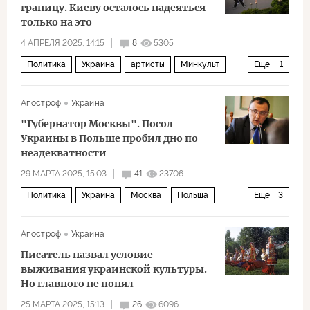
границу. Киеву осталось надеяться
только на это
4 АПРЕЛЯ 2025, 14:15
8
5305
Политика
Украина
артисты
Минкульт
Еще
1
бегство
Апостроф
Украина
"Губернатор Москвы". Посол
Украины в Польше пробил дно по
неадекватности
29 МАРТА 2025, 15:03
41
23706
Политика
Украина
Москва
Польша
Еще
3
Владимир Путин
Дональд Трамп
Апостроф
Украина
Владимир Зеленский
Писатель назвал условие
выживания украинской культуры.
Но главного не понял
25 МАРТА 2025, 15:13
26
6096