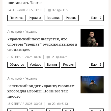
поставлять Taurus
24 ФЕВРАЛЯ 2025, 20:32
32
6077
Политика
Украина
Германия
Россия
Еще
7
Фридрих Мерц
Ангела Меркель
Апостроф
Украина
Владимир Зеленский
ХДС
НАТО
Украинский поэт жалуется, что
Бундестаг
Северный поток — 2
блогеры "грешат" русским языком в
своих видео
21 ФЕВРАЛЯ 2025, 18:36
38
6025
Общество
Youtube
Волынь
Россия
Еще
2
Facebook
Meta
Апостроф
Украина
Зеленский видит Украину газовым
хабом для Европы. Но не все так
просто
16 ФЕВРАЛЯ 2025, 00:05
22
6143