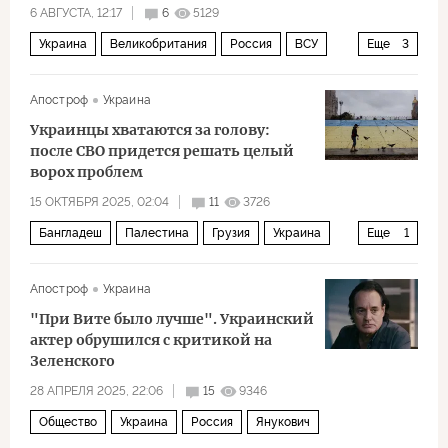
6 АВГУСТА, 12:17
6
5129
Украина
Великобритания
Россия
ВСУ
Еще
3
НАТО
F-35
Политика
Апостроф
Украина
Украинцы хватаются за голову:
после СВО придется решать целый
ворох проблем
15 ОКТЯБРЯ 2025, 02:04
11
3726
Бангладеш
Палестина
Грузия
Украина
Еще
1
Политика
Апостроф
Украина
"При Вите было лучше". Украинский
актер обрушился с критикой на
Зеленского
28 АПРЕЛЯ 2025, 22:06
15
9346
Общество
Украина
Россия
Янукович