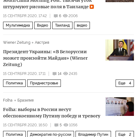
South China Morning Post: тысячи уток
штурмуют рисовые поля в Таиланде
15 СЕНТЯБРЯ 2020, 17:42
6
2006
Мультимедиа
Видео
Таиланд
видео
Wiener Zeitung
Австрия
Президент Украины: «В Белоруссии
может произойти Майдан» (Wiener
Zeitung)
15 СЕНТЯБРЯ 2020, 17:11
14
2435
Политика
Приднестровье
Еще
4
Александр Ван дер Беллен
Вольфганг Соботка
Folha
Бразилия
Себастьян Курц
Карин Кнайсль
Folha: выборы в России несут
обеспокоенному Путину победу и тревогу
15 СЕНТЯБРЯ 2020, 16:50
5
1056
Политика
Демократия по-русски
Владимир Путин
Еще
2