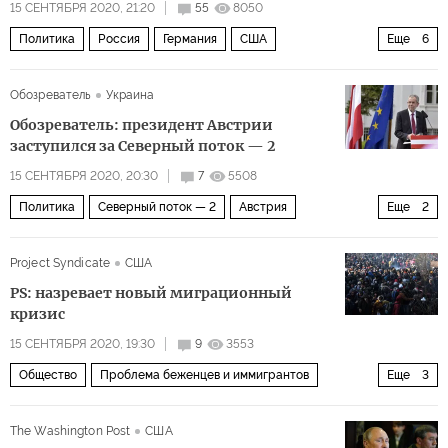
15 СЕНТЯБРЯ 2020, 21:20
55
8050
Политика
Россия
Германия
США
Еще
6
Алексей Навальный
Владимир Путин
отравление
Обозреватель
Украина
химическое оружие
оппозиция
Дело Навального
Обозреватель: президент Австрии
заступился за Северный поток — 2
15 СЕНТЯБРЯ 2020, 20:30
7
5508
Политика
Северный поток — 2
Австрия
Еще
2
Александр Ван дер Беллен
Северный поток — 2
Project Syndicate
США
PS: назревает новый миграционный
кризис
15 СЕНТЯБРЯ 2020, 19:30
9
3553
Общество
Проблема беженцев и иммигрантов
Еще
3
Восточное Средиземноморье
ЕС
мигранты
The Washington Post
США