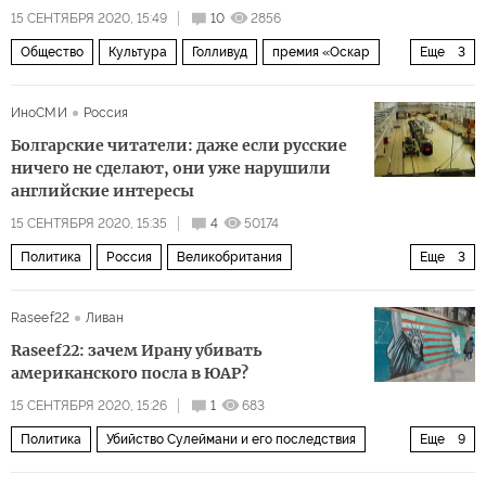
15 СЕНТЯБРЯ 2020, 15:49
10
2856
Общество
Культура
Голливуд
премия «Оскар
Еще
3
ЛГБТ
евреи
азиаты
ИноСМИ
Россия
Болгарские читатели: даже если русские
ничего не сделают, они уже нарушили
английские интересы
15 СЕНТЯБРЯ 2020, 15:35
4
50174
Политика
Россия
Великобритания
Еще
3
ракета Буревестник
ядерная угроза
Raseef22
Ливан
комментарии читателей
Raseef22: зачем Ирану убивать
американского посла в ЮАР?
15 СЕНТЯБРЯ 2020, 15:26
1
683
Политика
Убийство Сулеймани и его последствия
Еще
9
США
Иран
ЮАР
Дональд Трамп