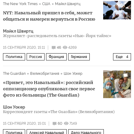
The New York Times
США
Майкл Швиртц
Касем Сулеймани
разведка
посол
покушение
NYT: Навальный пришел в себя, может
планирование
общаться и намерен вернуться в Россию
Майкл Швиртц
Журналист-расследователь газеты «Нью-Йорк таймс»
15 СЕНТЯБРЯ 2020, 15:11
46
4269
Политика
Россия
Франция
Германия
Еще
4
Алексей Навальный
отравляющий газ Новичок
The Guardian
Великобритания
Шон Уокер
отравление
Дело Навального
«Привет, это Навальный»: российский
оппозиционер опубликовал свое первое
фото из больницы (The Guardian)
Шон Уокер
Корреспондент газеты «The Guardian» (Великобритания)
15 СЕНТЯБРЯ 2020, 15:01
60
7149
Политика
Алексей Навальный
Дело Навального