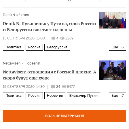
DenikN
Чехия
Deník N: Лукашенко у Путина, союз России
и Белоруссии восстает из пепла
15 СЕНТЯБРЯ 2020, 15:00
4
2289
Политика
Россия
Белоруссия
Еще
6
Александр Лукашенко
Союзное государство
газ
Nettavisen
Норвегия
нефть
переговоры
интеграция
Nettavisen: отношения с Россией плохие. А
скоро будут еще хуже
15 СЕНТЯБРЯ 2020, 14:30
24
5477
Политика
Россия
Норвегия
Владимир Путин
Еще
7
Алексей Навальный
политика
Северный поток — 2
напряженность
отравление
Новичок
БОЛЬШЕ МАТЕРИАЛОВ
двусторонние отношения