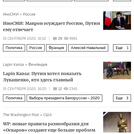
выборы
тревога
ИноСМИ
Россия
ИноСМИ: Макрон осуждает Россию, Путин
ему отвечает
15 СЕНТЯБРЯ 2020, 16:32
28
8961
Политика
Россия
Франция
Алексей Навальный
Еще
1
комментарии читателей
Lapin Kansa
Финляндия
Lapin Kansa: Путин хотел показать
Лукашенко, кто здесь главный
15 СЕНТЯБРЯ 2020, 16:20
12
2345
Политика
Выборы президента Белоруссии – 2020
Еще
3
Владимир Путин
Александр Лукашенко
переговоры
The Washington Post
США
WP: новые правила разнообразия для
«Оскаров» создают еще больше проблем