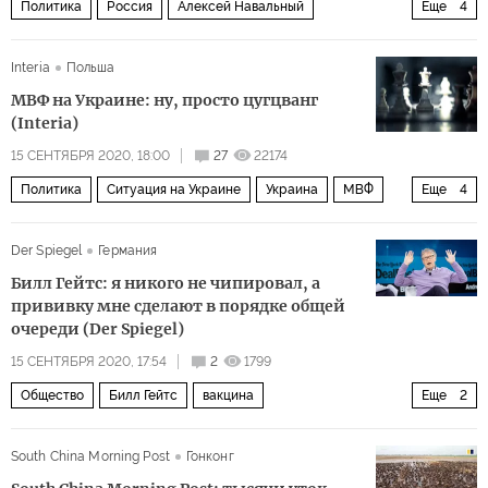
Политика
Россия
Алексей Навальный
Еще
4
отравляющий газ Новичок
ложь
двойные стандарты
Interia
Польша
Дело Навального
МВФ на Украине: ну, просто цугцванг
(Interia)
15 СЕНТЯБРЯ 2020, 18:00
27
22174
Политика
Ситуация на Украине
Украина
МВФ
Еще
4
газ
налоги
требования
внешнее управление
Der Spiegel
Германия
Билл Гейтс: я никого не чипировал, а
прививку мне сделают в порядке общей
очереди (Der Spiegel)
15 СЕНТЯБРЯ 2020, 17:54
2
1799
Общество
Билл Гейтс
вакцина
Еще
2
пандемия коронавируса
Пандемия коронавируса
South China Morning Post
Гонконг