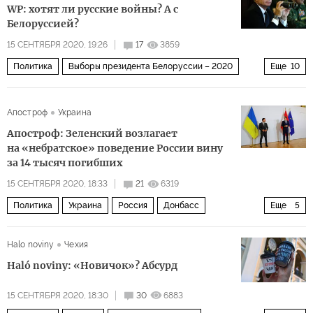
WP: хотят ли русские войны? А с
Белоруссией?
15 СЕНТЯБРЯ 2020, 19:26
17
3859
Политика
Выборы президента Белоруссии – 2020
Еще
10
Россия
Белоруссия
Крым
Украина
митинги
Апостроф
Украина
восстание
военные
войска
экономика
Апостроф: Зеленский возлагает
общественное мнение
на «небратское» поведение России вину
за 14 тысяч погибших
15 СЕНТЯБРЯ 2020, 18:33
21
6319
Политика
Украина
Россия
Донбасс
Еще
5
Александр Ван дер Беллен
Владимир Зеленский
Halo noviny
Чехия
агрессия
война
потери
Haló novinу: «Новичок»? Абсурд
15 СЕНТЯБРЯ 2020, 18:30
30
6883