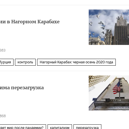
димир Зеленский
мир
русские
конфликт
красные
сии в Нагорном Карабахе
383
Турция
контроль
Нагорный Карабах: черная осень 2020 года
има перезагрузка
868
удет мир после пандемии?
капитализм
перезагрузка