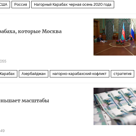
США
Россия
Нагорный Карабах: черная осень 2020 года
арабаха, которые Москва
055
Карабах
Азербайджан
нагорно-карабахский кофликт
стратегия
нный конфликт
Нагорный Карабах: черная осень 2020 года
еньшает масштабы
349