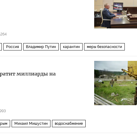
3264
Россия
Владимир Путин
карантин
меры безопасности
отратит миллиарды на
993
Крым
Михаил Мишустин
водоснабжение