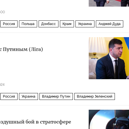
800
Россия
Польша
Донбасс
Крым
Украина
Анджей Дуда
с Путиным (Лiга)
924
Россия
Украина
Владимир Путин
Владимир Зеленский
оздушный бой в стратосфере