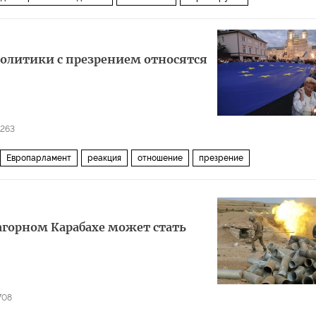
 политики с презрением относятся
6263
Европарламент
реакция
отношение
презрение
агорном Карабахе может стать
708