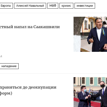
Европа
Алексей Навальный
МВФ
кризис
инвестиции
естный напал на Саакашвили
14
нападение
охраняться до деоккупации
нформ)