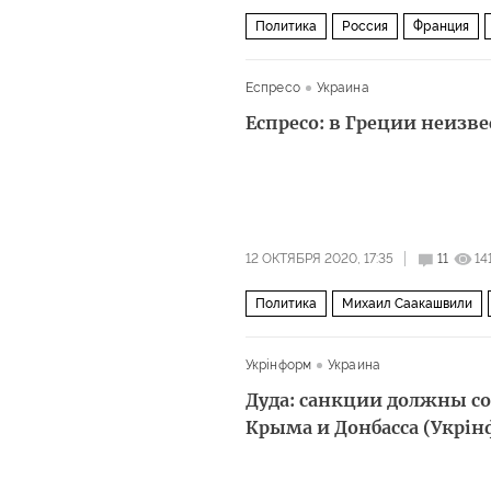
Политика
Россия
Франция
covid-19
Вопросы экономики
Еспресо
Украина
Еспресо: в Греции неизв
12 ОКТЯБРЯ 2020, 17:35
11
14
Политика
Михаил Саакашвили
Укрiнформ
Украина
Дуда: санкции должны с
Крыма и Донбасса (Укрi