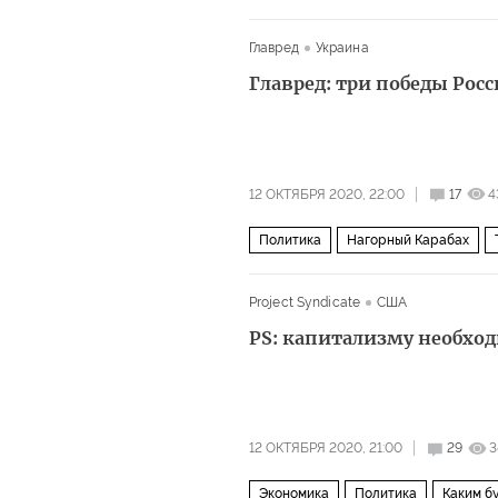
Франк-Вальтер Штайнмайер
Вла
Главред
Украина
компромисс
Главред: три победы Рос
12 ОКТЯБРЯ 2020, 22:00
17
4
Политика
Нагорный Карабах
Project Syndicate
США
PS: капитализму необход
12 ОКТЯБРЯ 2020, 21:00
29
3
Экономика
Политика
Каким б