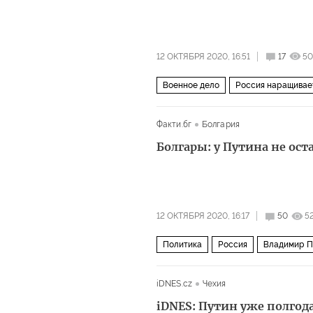
12 ОКТЯБРЯ 2020, 16:51
17
50
Военное дело
Россия наращивае
Тихоокеанский флот
военные уче
Факти.бг
Болгария
Болгары: у Путина не ост
12 ОКТЯБРЯ 2020, 16:17
50
5
Политика
Россия
Владимир П
Комментарии читателей
iDNES.cz
Чехия
iDNES: Путин уже полгод