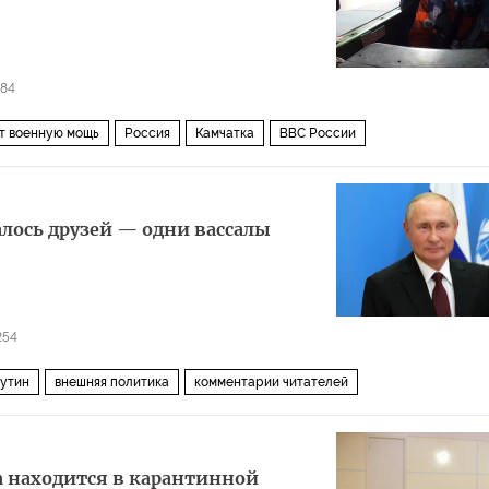
84
т военную мощь
Россия
Камчатка
ВВС России
ния
алось друзей — одни вассалы
254
утин
внешняя политика
комментарии читателей
а находится в карантинной