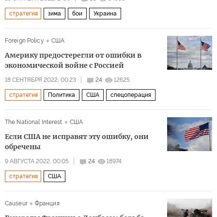
стратегия
зима
бои
Украина
Foreign Policy
США
Америку предостерегли от ошибки в
экономической войне с Россией
18 СЕНТЯБРЯ 2022, 00:23
24
12625
стратегия
Политика
США
спецоперация
The National Interest
США
Если США не исправят эту ошибку, они
обречены
9 АВГУСТА 2022, 00:05
24
18974
стратегия
США
Causeur
Франция