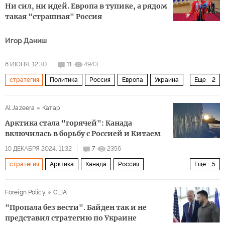
Ни сил, ни идей. Европа в тупике, а рядом
такая "страшная" Россия
Игор Даниш
8 ИЮНЯ, 12:30
11
4943
стратегия
Политика
Россия
Европа
Украина
Еще
2
Владимир Путин
Владимир Зеленский
Al Jazeera
Катар
Арктика стала "горячей": Канада
включилась в борьбу с Россией и Китаем
10 ДЕКАБРЯ 2024, 11:32
7
2356
стратегия
Арктика
Канада
Россия
Еще
5
Арктический совет
НАТО
Китай
геополитика
Foreign Policy
США
Политика
"Пропала без вести". Байден так и не
представил стратегию по Украине