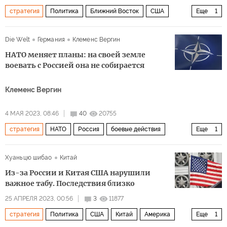
стратегия
Политика
Ближний Восток
США
Еще
1
дипломатия
Die Welt
Германия
Клеменс Вергин
НАТО меняет планы: на своей земле
воевать с Россией она не собирается
Клеменс Вергин
4 МАЯ 2023, 08:46
40
20755
стратегия
НАТО
Россия
боевые действия
Еще
1
Политика
Хуаньцю шибао
Китай
Из-за России и Китая США нарушили
важное табу. Последствия близко
25 АПРЕЛЯ 2023, 00:56
3
11877
стратегия
Политика
США
Китай
Америка
Еще
1