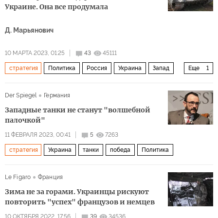
Украине. Она все продумала
Д. Марьянович
10 МАРТА 2023, 01:25
43
45111
стратегия
Политика
Россия
Украина
Запад
Еще
1
Владимир Путин
Der Spiegel
Германия
Западные танки не станут "волшебной
палочкой"
11 ФЕВРАЛЯ 2023, 00:41
5
7263
стратегия
Украина
танки
победа
Политика
Le Figaro
Франция
Зима не за горами. Украинцы рискуют
повторить "успех" французов и немцев
10 ОКТЯБРЯ 2022, 17:56
39
34536