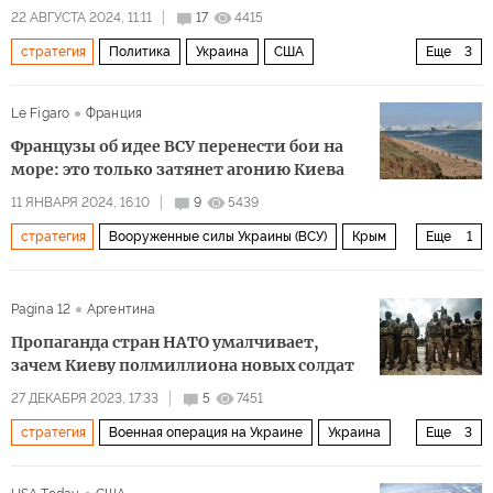
22 АВГУСТА 2024, 11:11
17
4415
стратегия
Политика
Украина
США
Еще
3
Джо Байден
Республиканская партия
ВСУ
Le Figaro
Франция
Французы об идее ВСУ перенести бои на
море: это только затянет агонию Киева
11 ЯНВАРЯ 2024, 16:10
9
5439
стратегия
Вооруженные силы Украины (ВСУ)
Крым
Еще
1
поражение
Pagina 12
Аргентина
Пропаганда стран НАТО умалчивает,
зачем Киеву полмиллиона новых солдат
27 ДЕКАБРЯ 2023, 17:33
5
7451
стратегия
Военная операция на Украине
Украина
Еще
3
Вооруженные силы Украины (ВСУ)
неудача
солдаты