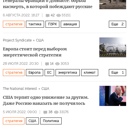
Генералы Франции о Донбассе: борьба
насмерть, в которой побеждают русские
6 АВГУСТА 2022, 18:27
42
55151
стратегия
тактика
ПЗРК
авиация
Еще
2
российская армия
Вооруженные силы Украины (ВСУ)
Project Syndicate
США
Европа стоит перед выбором
энергетической стратегии
28 ИЮЛЯ 2022, 20:30
14
3053
стратегия
Европа
ЕС
энергетика
климат
Еще
1
Политика
The National Interest
США
США терпят одно унижение за другим.
Даже Россию наказать не получилось
5 ИЮЛЯ 2022, 09:00
38
33176
стратегия
США
Политика