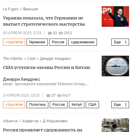
Россия
Le Figaro
Франция
Украина показала, что Германии не
хватает стратегического мастерства
20 АПРЕЛЯ 2023, 17:33
10
2652
стратегия
Германия
Россия
сдерживание
Еще
1
Политика
The Atlantic
США
Джерри Хендрикс
США уступили океаны России и Китаю
Джерри Хендрикс
вице-президент компании Telemus Group,
консультирующей по вопросам национальной
безопасности
3 АПРЕЛЯ 2023, 00:15
27
8427
стратегия
Политика
Россия
Китай
США
Еще
1
Океан
Advance
Хорватия
Д. Марьянович
Россия проявляет сдержанность на