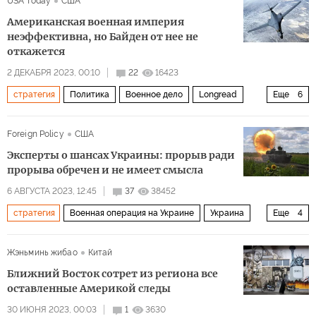
USA Today
США
Американская военная империя
неэффективна, но Байден от нее не
откажется
2 ДЕКАБРЯ 2023, 00:10
22
16423
стратегия
Политика
Военное дело
Longread
Еще
6
США
Министерство обороны США
Foreign Policy
США
военное присутствие
усиление
армия сша
Эксперты о шансах Украины: прорыв ради
пересмотр условий
прорыва обречен и не имеет смысла
6 АВГУСТА 2023, 12:45
37
38452
стратегия
Военная операция на Украине
Украина
Еще
4
Россия
российско-украинский конфликт
ВСУ
Жэньминь жибао
Китай
Политика
Ближний Восток сотрет из региона все
оставленные Америкой следы
30 ИЮНЯ 2023, 00:03
1
3630