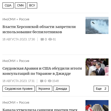
США
CNN
ВСУ
ИноСМИ
Россия
Власти Херсонской области запретили
использование беспилотников
18 АВГУСТА 2023, 17:36
0
61
ИноСМИ
Россия
Саудовская Аравия и США обсудили итоги
консультаций по Украине в Джидде
18 АВГУСТА 2023, 17:31
0
1548
Саудовская Аравия
Украина
Джидда
Еще
2
Энтони Блинкен
Twitter
ИноСМИ
Россия
Канада утвердила санкции против трех