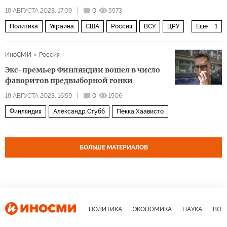
18 АВГУСТА 2023, 17:09
0
5573
Политика
Украина
США
Россия
ВСУ
ЦРУ
Еще
1
НАТО
ИноСМИ
Россия
Экс-премьер Финляндии вошел в число
фаворитов предвыборной гонки
18 АВГУСТА 2023, 16:59
0
1506
Финляндия
Александр Стубб
Пекка Хаависто
БОЛЬШЕ МАТЕРИАЛОВ
ПОЛИТИКА
ЭКОНОМИКА
НАУКА
ВОЕ