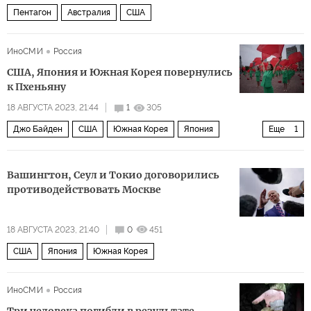
Пентагон
Австралия
США
ИноСМИ
Россия
США, Япония и Южная Корея повернулись
к Пхеньяну
18 АВГУСТА 2023, 21:44
1
305
Джо Байден
США
Южная Корея
Япония
Еще
1
Фумио Кисида
Вашингтон, Сеул и Токио договорились
противодействовать Москве
18 АВГУСТА 2023, 21:40
0
451
США
Япония
Южная Корея
ИноСМИ
Россия
Три человека погибли в результате