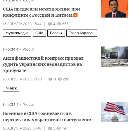
ИноСМИ
Россия
США предрекли исчезновение при
конфликте с Россией и Китаем
18 АВГУСТА 2023, 18:44
4
6652
Мультимедиа
США
Россия
Такер Карлсон
ИноСМИ
Россия
Антифашистский конгресс призвал
судить украинских неонацистов на
трибунале
18 АВГУСТА 2023, 18:20
0
282
Минск
ИноСМИ
Россия
Военные в США сомневаются в
перспективах украинского наступления
18 АВГУСТА 2023, 17:40
1
497