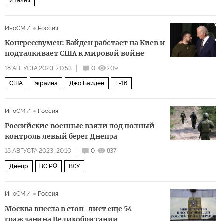
Италия
ИноСМИ
Россия
Конгрессвумен: Байден работает на Киев и
подталкивает США к мировой войне
18 АВГУСТА 2023, 20:53
0
209
США
Украина
Джо Байден
F-16
ИноСМИ
Россия
Российские военные взяли под полный
контроль левый берег Днепра
18 АВГУСТА 2023, 20:10
0
837
Днепр
ВС РФ
ВСУ
ИноСМИ
Россия
Москва внесла в стоп-лист еще 54
гражданина Великобритании