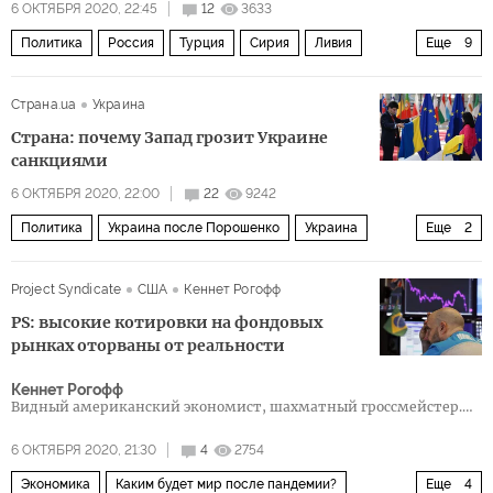
6 ОКТЯБРЯ 2020, 22:45
12
3633
Политика
Россия
Турция
Сирия
Ливия
Еще
9
Реджеп Тайип Эрдоган
Дональд Трамп
НАТО
Страна.ua
Украина
Палата представителей США
ракеты
испытания
Страна: почему Запад грозит Украине
инструкторы
наемники
покупка
санкциями
6 ОКТЯБРЯ 2020, 22:00
22
9242
Политика
Украина после Порошенко
Украина
Еще
2
Запад
разногласия
Project Syndicate
США
Кеннет Рогофф
PS: высокие котировки на фондовых
рынках оторваны от реальности
Кеннет Рогофф
Видный американский экономист, шахматный гроссмейстер.
Профессор экономики Гарварда.
6 ОКТЯБРЯ 2020, 21:30
4
2754
Экономика
Каким будет мир после пандемии?
Еще
4