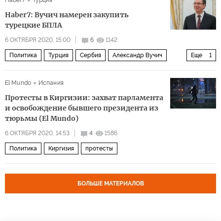
Haber7
Турция
нагорно-карабахский кофликт
Haber7: Вучич намерен закупить
Нагорный Карабах: черная осень 2020 года
турецкие БПЛА
6 ОКТЯБРЯ 2020, 15:00
6
1142
Политика
Турция
Сербия
Александр Вучич
Еще
1
БПЛА
El Mundo
Испания
Протесты в Киргизии: захват парламента
и освобождение бывшего президента из
тюрьмы (El Mundo)
6 ОКТЯБРЯ 2020, 14:53
4
1586
Политика
Киргизия
протесты
БОЛЬШЕ МАТЕРИАЛОВ