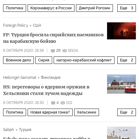
Политика
Коронавирус в России
Дмитрий Рогозин
Еще
3
Роскосмос
НАСА
Foreign Policy
США
Международная космическая станция (МКС)
FP: Турция бросила сирийских наемников
на карабахскую бойню
6 ОКТЯБРЯ 2020, 16:38
28
16104
Военное дело
Сирия
нагорно-карабахский кофликт
Еще
2
наемники
Нагорный Карабах: черная осень 2020 года
Helsingin Sanomat
Финляндия
HS: переговоры о ядерном оружии в
Хельсинки стали лучом надежды
6 ОКТЯБРЯ 2020, 16:30
4
1111
Политика
Новая ядерная гонка?
Хельсинки
Еще
2
СНВ-3
российско-американские отношения
Sabah
Турция