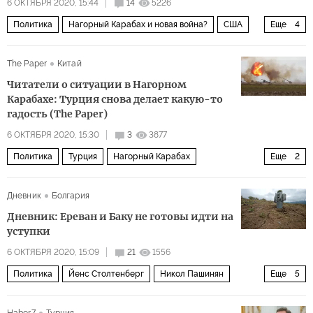
6 ОКТЯБРЯ 2020, 15:44
14
5226
Политика
Нагорный Карабах и новая война?
США
Еще
4
Турция
Кавказ
Реджеп Тайип Эрдоган
The Paper
Китай
нагорно-карабахский кофликт
Читатели о ситуации в Нагорном
Карабахе: Турция снова делает какую-то
гадость (The Paper)
6 ОКТЯБРЯ 2020, 15:30
3
3877
Политика
Турция
Нагорный Карабах
Еще
2
военный конфликт
Дневник
Болгария
Нагорный Карабах: черная осень 2020 года
Дневник: Ереван и Баку не готовы идти на
уступки
6 ОКТЯБРЯ 2020, 15:09
21
1556
Политика
Йенс Столтенберг
Никол Пашинян
Еще
5
Мевлют Чавушоглу
Ильхам Алиев
НАТО