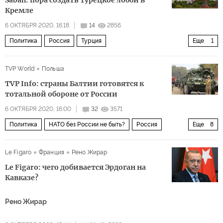
Sabah: пора создать турецкое лобби в
Кремле
6 ОКТЯБРЯ 2020, 16:18
14
2856
Политика
Россия
Турция
Еще
1
необходимость сотрудничества
TVP World
Польша
TVP Info: страны Балтии готовятся к
тотальной обороне от России
6 ОКТЯБРЯ 2020, 16:00
32
3571
Политика
НАТО без России не быть?
Россия
Еще
8
Польша
Прибалтика
НАТО
угроза
Le Figaro
Франция
Рено Жирар
информационная война
стратегия
оборона
Le Figaro: чего добивается Эрдоган на
союзники
Кавказе?
Рено Жирар