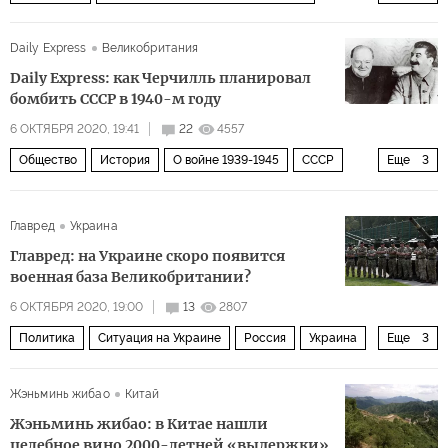
фондовый рынок
реальность
рост
Daily Express
Великобритания
Вопросы экономики
Daily Express: как Черчилль планировал
бомбить СССР в 1940-м году
6 ОКТЯБРЯ 2020, 19:41
22
4557
Общество
История
О войне 1939-1945
СССР
Еще
3
Адольф Гитлер
Уинстон Черчилль
Главред
Украина
Пакт Молотова-Риббентропа
Главред: на Украине скоро появится
военная база Великобритании?
6 ОКТЯБРЯ 2020, 19:00
13
2807
Политика
Ситуация на Украине
Россия
Украина
Еще
3
Великобритания
Дмитрий Кулеба
Жэньминь жибао
Китай
российская угроза
Жэньминь жибао: в Китае нашли
целебное вино 2000-летней «выдержки»