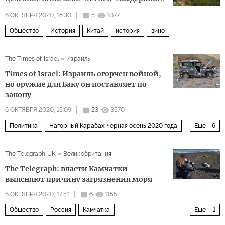
6 ОКТЯБРЯ 2020, 18:30
5
1077
Общество
История
Китай
история
вино
The Times of Israel
Израиль
Times of Israel: Израиль огорчен войной,
но оружие для Баку он поставляет по
закону
6 ОКТЯБРЯ 2020, 18:09
23
3570
Политика
Нагорный Карабах: черная осень 2020 года
Еще
6
Турция
Армения
Нагорный Карабах
Израиль
The Telegraph UK
Великобритания
Азербайджан
продажа оружия
The Telegraph: власти Камчатки
выясняют причину загрязнения моря
6 ОКТЯБРЯ 2020, 17:51
6
1155
Общество
Россия
Камчатка
Еще
1