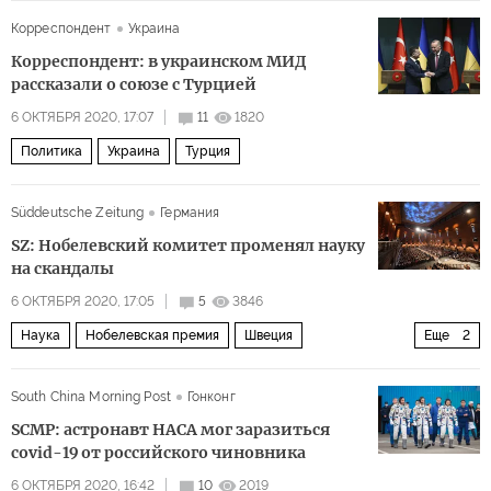
экологическая катастрофа
Корреспондент
Украина
Корреспондент: в украинском МИД
рассказали о союзе с Турцией
6 ОКТЯБРЯ 2020, 17:07
11
1820
Политика
Украина
Турция
Süddeutsche Zeitung
Германия
SZ: Нобелевский комитет променял науку
на скандалы
6 ОКТЯБРЯ 2020, 17:05
5
3846
Наука
Нобелевская премия
Швеция
Еще
2
Шведская академия
Нобелевская премия
South China Morning Post
Гонконг
SCMP: астронавт НАСА мог заразиться
covid-19 от российского чиновника
6 ОКТЯБРЯ 2020, 16:42
10
2019