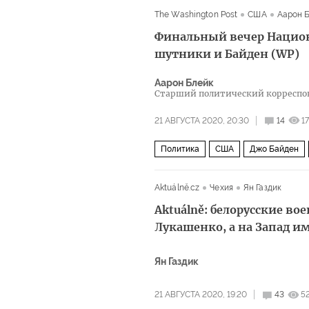
The Washington Post
США
Аарон 
Финальный вечер Национ
шутники и Байден (WP)
Аарон Блейк
Старший политический корреспонд
21 АВГУСТА 2020, 20:30
14
1
Политика
США
Джо Байден
Президентская предвыборная гонка
Aktuálně.cz
Чехия
Ян Газдик
Aktuálně: белорусские во
Лукашенко, а на Запад и
Ян Газдик
21 АВГУСТА 2020, 19:20
43
5