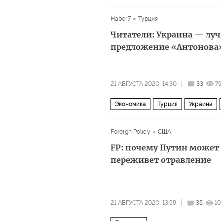
Лукашенко снова с белорусами
Haber7
Турция
Читатели: Украина — лу
предложение «Антонова»
21 АВГУСТА 2020, 14:30
33
7
Экономика
Турция
Украина
комментарии читателей
самолет
Foreign Policy
США
FP: почему Путин может
переживет отравление
21 АВГУСТА 2020, 13:58
38
10