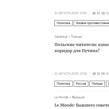
21 АВГУСТА 2020, 17:50
22
5
Политика
Газовое противостояни
месторождения газа
Gazeta.pl
Польша
Польские читатели: канал
коридор для Путина?
21 АВГУСТА 2020, 17:00
19
74
Политика
Россия
Польша
Le Monde
Франция
Le Monde: бывшего сове