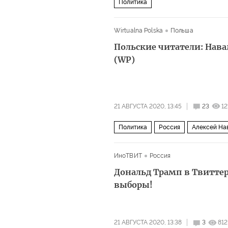
Политика
Wirtualna Polska
Польша
Польские читатели: Нава
(WP)
21 АВГУСТА 2020, 13:45
23
12
Политика
Россия
Алексей На
Дело Навального
ИноТВИТ
Россия
Дональд Трамп в Твиттер
выборы!
21 АВГУСТА 2020, 13:38
3
812