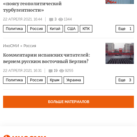
«поясу геополитической
турбулентности»
22 АПРЕЛЯ 2021, 16:44
3
1344
Политика
Россия
Китай
США
КПК
Еще
1
Единая Россия
ИноСМИ
Россия
Комментарии испанских читателей:
вернем русским восточный Берлин?
22 АПРЕЛЯ 2021, 16:31
19
9255
Политика
Россия
Крым
Украина
Еще
3
Владимир Путин
послание
комментарии читателей
БОЛЬШЕ МАТЕРИАЛОВ