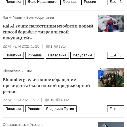
Политика
Дело Навального
Франция
Россия
Еще
2
Жан-Ив Ле Дриан
Алексей Навальный
Rai Al Youm
Великобритания
Rai Al Youm: палестинцы изобрели новый
способ борьбы с «израильской
оккупацией»
22 АПРЕЛЯ 2021, 18:20
1
1915
Политика
Израиль
Палестина
Иерусалим
Еще
5
TikTok
молодежь
евреи
арабы
столкновение
Bloomberg
США
Bloomberg: ежегодное обращение
президента было плохой предвыборной
речью
22 АПРЕЛЯ 2021, 18:12
36
4092
Политика
Россия
Владимир Путин
Еще
1
послание Федеральному собранию 2021 года
Обозреватель
Украина