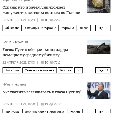
Джон Салливан
Страна: кто и зачем уничтожает
монумент советским воинам во Львове
22 АПРЕЛЯ 2021, 17:20
10
2298
Общество
Ситуация на Украине
Украина
Львов
Еще
2
Вторая мировая война
монумент
Focus
Германия
Focus: Путин обещает миллиарды
немецкому среднему бизнесу
22 АПРЕЛЯ 2021, 17:03
10
7515
Политика
Северный поток — 2
Россия
ЕС
Еще
1
Северный поток — 2
NV.ua
Украина
NV: хватить заглядывать в глаза Путину!
22 АПРЕЛЯ 2021, 16:58
19
2222
Политика
Украина после Порошенко
Россия
Еще
2