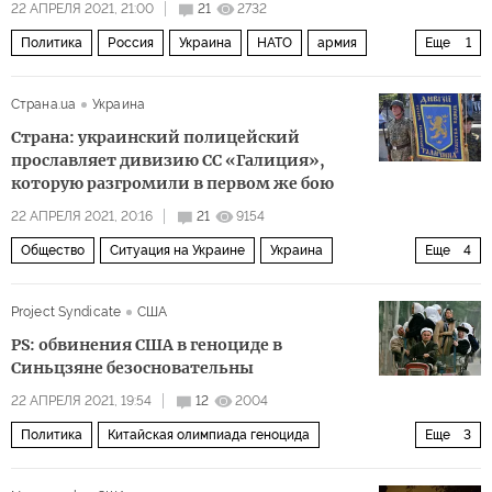
22 АПРЕЛЯ 2021, 21:00
21
2732
Политика
Россия
Украина
НАТО
армия
Еще
1
конфликт
Страна.ua
Украина
Страна: украинский полицейский
прославляет дивизию СС «Галиция»,
которую разгромили в первом же бою
22 АПРЕЛЯ 2021, 20:16
21
9154
Общество
Ситуация на Украине
Украина
Еще
4
дивизия СС Галичина
полиция
нацизм
история
Project Syndicate
США
PS: обвинения США в геноциде в
Синьцзяне безосновательны
22 АПРЕЛЯ 2021, 19:54
12
2004
Политика
Китайская олимпиада геноцида
Еще
3
Синьцзян-уйгурский автономный округ
геноцид