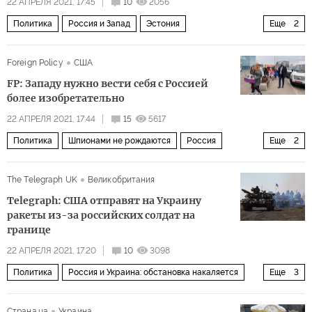
22 АПРЕЛЯ 2021, 17:45
10
2056
Политика
Россия и Запад
Эстония
Еще
2
Тоомас Хендрик Ильвес
русофобия
Foreign Policy
США
FP: Западу нужно вести себя с Россией
более изобретательно
22 АПРЕЛЯ 2021, 17:44
15
5617
Политика
Шпионами не рождаются
Россия
Еще
2
Чехия
шпионский скандал
The Telegraph UK
Великобритания
Telegraph: США отправят на Украину
ракеты из-за российских солдат на
границе
22 АПРЕЛЯ 2021, 17:20
10
3098
Политика
Россия и Украина: обстановка накаляется
Еще
3
Анатолий Антонов
Уильям Джозеф Бёрнс
Страна.ua
Украина