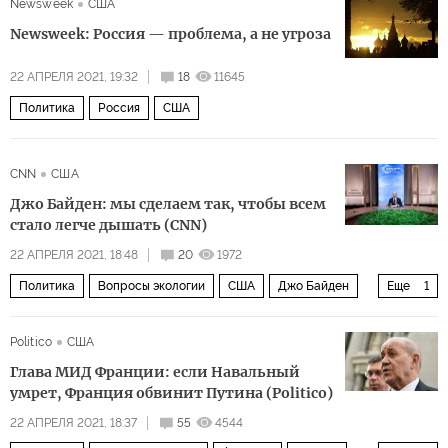
Newsweek
США
обвинения
Newsweek: Россия — проблема, а не угроза
22 АПРЕЛЯ 2021, 19:32
18
11645
Политика
Россия
США
CNN
США
Джо Байден: мы сделаем так, чтобы всем
стало легче дышать (CNN)
22 АПРЕЛЯ 2021, 18:48
20
1972
Политика
Вопросы экологии
США
Джо Байден
Еще
1
климат
Politico
США
Глава МИД Франции: если Навальный
умрет, Франция обвинит Путина (Politico)
22 АПРЕЛЯ 2021, 18:37
55
4544