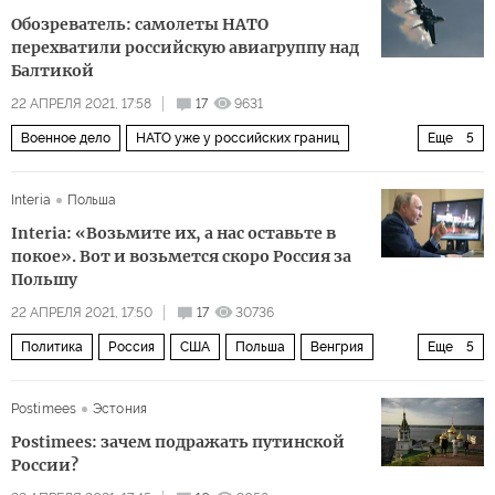
Обозреватель: самолеты НАТО
перехватили российскую авиагруппу над
Балтикой
22 АПРЕЛЯ 2021, 17:58
17
9631
Военное дело
НАТО уже у российских границ
Еще
5
Россия
Балтийское море
НАТО
ВВС России
Interia
Польша
перехват
Interia: «Возьмите их, а нас оставьте в
покое». Вот и возьмется скоро Россия за
Польшу
22 АПРЕЛЯ 2021, 17:50
17
30736
Политика
Россия
США
Польша
Венгрия
Еще
5
Германия
Дональд Туск
политика соглашательства
Postimees
Эстония
сдерживание России
выгода
Postimees: зачем подражать путинской
России?