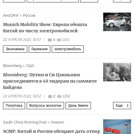
Украина
Петр Порошенко
ИноСМИ
Россия
Munich Mobility Show: Европа обошла
Китай по числу электромобилей
22 АПРЕЛЯ 2021, 16:57
4
1215
Экономика
Германия
электромобиль
Bloomberg
США
Bloomberg: Путин и Си Цзиньпин
присоединятся к 40 лидерам на саммите
Байдена
22 АПРЕЛЯ 2021, 16:52
2
1282
Политика
Вопросы экологии
День Земли
Еще
1
изменения климата
South China Morning Post
Гонконг
SCMP: Китай и Россия обещают дать отпор