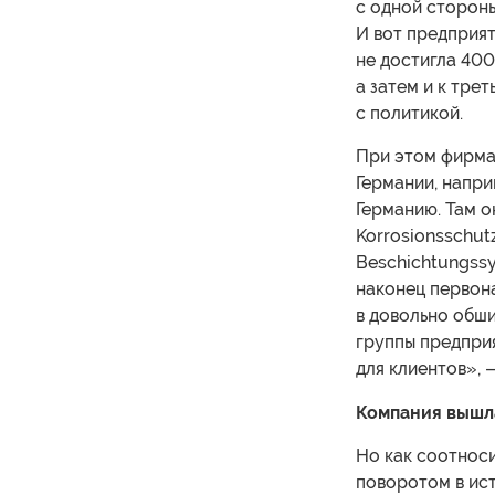
с одной стороны
И вот предприят
не достигла 400
а затем и к тре
с политикой.
При этом фирма 
Германии, напри
Германию. Там о
Korrosionsschut
Beschichtungssy
наконец первон
в довольно обш
группы предпри
для клиентов», 
Компания вышла
Но как соотнос
поворотом в ис