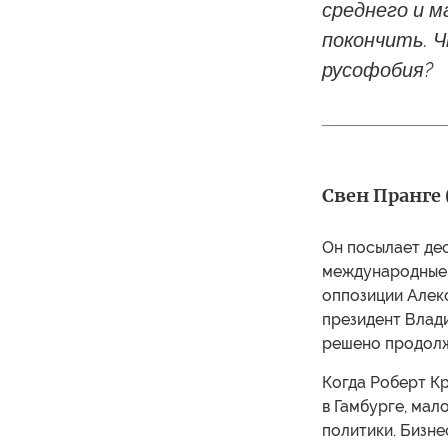
среднего и м
покончить. Ч
русофобия?
Свен Пранге 
Он посылает дес
международные 
оппозиции Алек
президент Влад
решено продолж
Когда Роберт К
в Гамбурге, мал
политики. Бизне