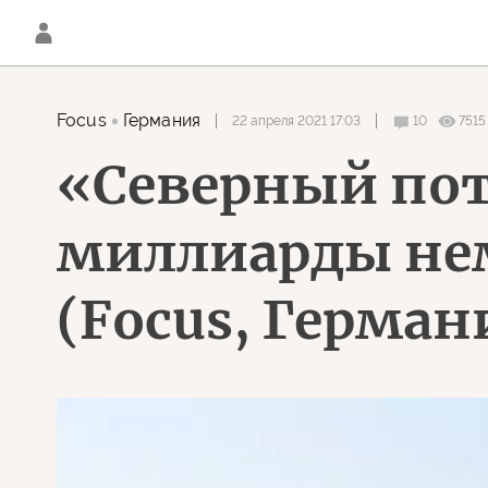
Focus
Германия
22 апреля 2021 17:03
10
7515
«Северный пот
миллиарды нем
(Focus, Герман