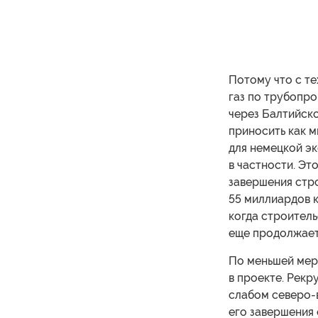
Потому что с те
газ по трубопр
через Балтийско
приносить как м
для немецкой э
в частности. Эт
завершения стр
55 миллиардов к
когда строител
еще продолжает
По меньшей мер
в проекте. Рекр
слабом северо-
его завершения