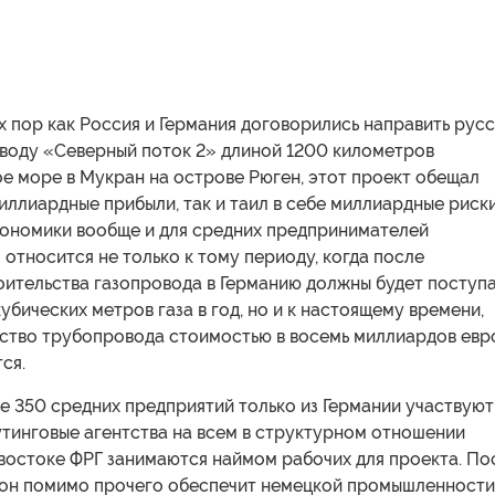
х пор как Россия и Германия договорились направить рус
оводу «Северный поток 2» длиной 1200 километров
е море в Мукран на острове Рюген, этот проект обещал
иллиардные прибыли, так и таил в себе миллиардные риск
кономики вообще и для средних предпринимателей
о относится не только к тому периоду, когда после
оительства газопровода в Германию должны будет поступ
убических метров газа в год, но и к настоящему времени,
ьство трубопровода стоимостью в восемь миллиардов евр
ся.
е 350 средних предприятий только из Германии участвуют
утинговые агентства на всем в структурном отношении
востоке ФРГ занимаются наймом рабочих для проекта. По
 он помимо прочего обеспечит немецкой промышленности