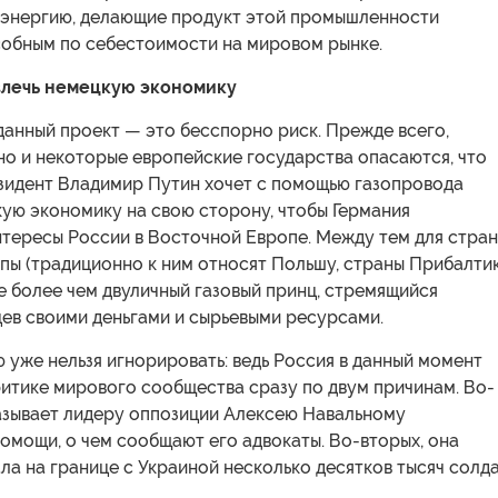
оэнергию, делающие продукт этой промышленности
обным по себестоимости на мировом рынке.
влечь немецкую экономику
данный проект — это бесспорно риск. Прежде всего,
но и некоторые европейские государства опасаются, что
зидент Владимир Путин хочет с помощью газопровода
ую экономику на свою сторону, чтобы Германия
нтересы России в Восточной Европе. Между тем для стран
пы (традиционно к ним относят Польшу, страны Прибалти
 не более чем двуличный газовый принц, стремящийся
цев своими деньгами и сырьевыми ресурсами.
 уже нельзя игнорировать: ведь Россия в данный момент
итике мирового сообщества сразу по двум причинам. Во-
казывает лидеру оппозиции Алексею Навальному
омощи, о чем сообщают его адвокаты. Во-вторых, она
а на границе с Украиной несколько десятков тысяч солда