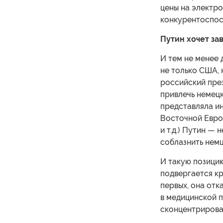
цены на электр
конкурентоспос
Путин хочет за
И тем не менее 
не только США, 
российский пре
привлечь немецк
представляла и
Восточной Евро
и т.д.) Путин —
соблазнить нем
И такую позицию
подвергается кр
первых, она от
в медицинской п
сконцентрировал