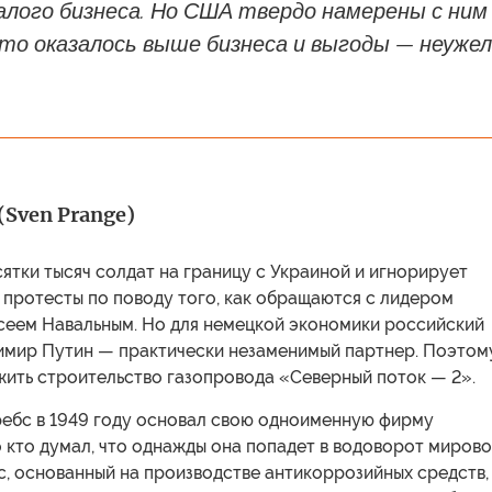
алого бизнеса. Но США твердо намерены с ним
то оказалось выше бизнеса и выгоды — неуже
(Sven Prange)
ятки тысяч солдат на границу с Украиной и игнорирует
протесты по поводу того, как обращаются с лидером
сеем Навальным. Но для немецкой экономики российский
имир Путин — практически незаменимый партнер. Поэтом
ить строительство газопровода «Северный поток — 2».
ребс в 1949 году основал свою одноименную фирму
о кто думал, что однажды она попадет в водоворот миров
с, основанный на производстве антикоррозийных средств,