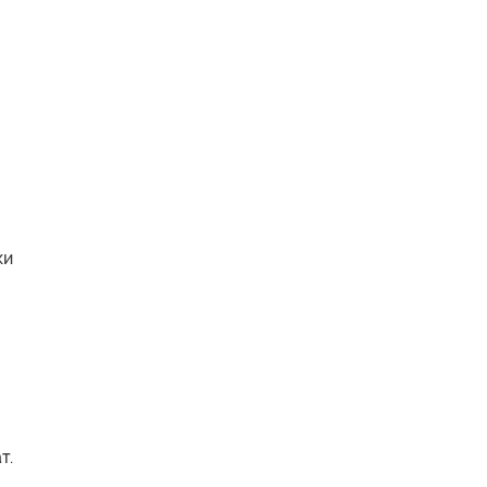
ки
т.