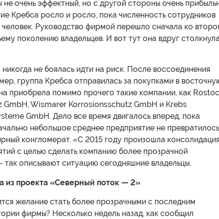
 не очень эффектный, но с другой стороны очень прибыль
ие Кребса росло и росло, пока численность сотрудников
 человек. Руководство фирмой перешло сначала ко второ
тьему поколению владельцев. И вот тут она вдруг столкнул
никогда не боялась идти на риск. После воссоединения
мер, группа Кребса отправилась за покупками в восточну
на приобрела помимо прочего такие компании, как Rosto
z GmbH, Wismarer Korrosionsschutz GmbH и Krebs
steme GmbH. Дело все время двигалось вперед, пока
ачально небольшое среднее предприятие не превратилос
ирный конгломерат. «С 2015 году произошла консолидаци
ятий с целью сделать компанию более прозрачной
— так описывают ситуацию сегодняшние владельцы.
 из проекта «Северный поток — 2»
ится желание стать более прозрачными с последним
тории фирмы? Несколько недель назад, как сообщил