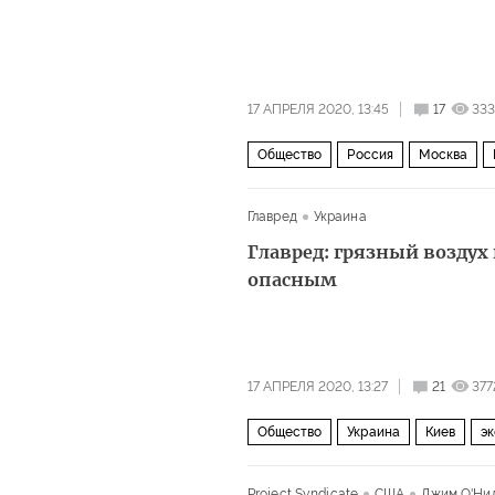
17 АПРЕЛЯ 2020, 13:45
17
333
Общество
Россия
Москва
75-летие победы во Второй мировой
Главред
Украина
Главред: грязный воздух
опасным
17 АПРЕЛЯ 2020, 13:27
21
377
Общество
Украина
Киев
эк
Project Syndicate
США
Джим О'Ни