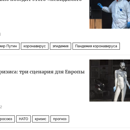
1
мир Путин
коронавирус
эпидемия
Пандемия коронавируса
ризиса: три сценария для Европы
2
росоюз
НАТО
кризис
прогноз