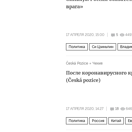
врага»
17 АПРЕЛЯ 2020, 15:00
5
449
Политика
Си Цзиньпин
Влади
Česká Pozice
Чехия
После коронавирусного к
(Česká pozice)
17 АПРЕЛЯ 2020, 14:27
18
646
Политика
Россия
Китай
Ев