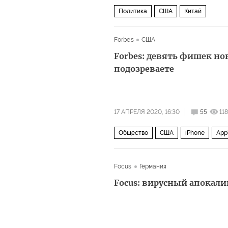
Политика
США
Китай
Forbes
США
Forbes: девять фишек нов
подозреваете
17 АПРЕЛЯ 2020, 16:30
55
11
Общество
США
iPhone
App
Focus
Германия
Focus: вирусный апокал