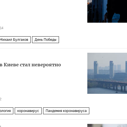
14
Михаил Булгаков
День Победы
 войне
коронавирус
 в Киеве стал невероятно
2
ология
коронавирус
Пандемия коронавируса
л