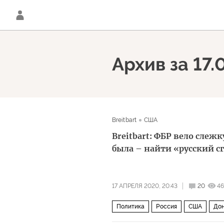
Архив за 17.
Breitbart
США
Breitbart: ФБР вело сле
была – найти «русский с
17 АПРЕЛЯ 2020, 20:43
20
4
Политика
Россия
США
Дон
слежка