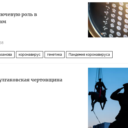
лючевую роль в
сам
58
азанова
коронавирус
генетика
Пандемия коронавируса
булгаковская чертовщина