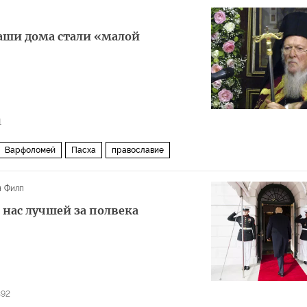
аши дома стали «малой
1
Варфоломей
Пасха
православие
н Филп
нас лучшей за полвека
392