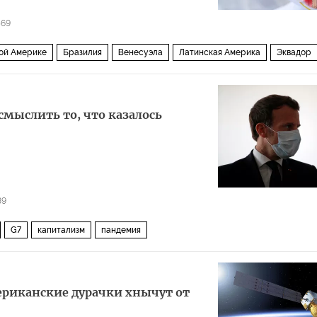
569
кой Америке
Бразилия
Венесуэла
Латинская Америка
Эквадор
Куба
Панама
Рио-де-Жанейро
Даниэль Ортега
Пандемия коронавируса
мыслить то, что казалось
89
G7
капитализм
пандемия
ериканские дурачки хнычут от