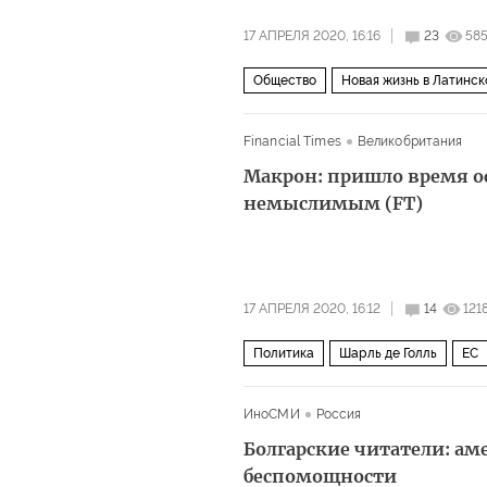
17 АПРЕЛЯ 2020, 16:16
23
58
Общество
Новая жизнь в Латинс
Аргентина
Чили
Никарагуа
Financial Times
Великобритания
Жаир Болсонару
коронавирус
Макрон: пришло время ос
немыслимым (FT)
17 АПРЕЛЯ 2020, 16:12
14
121
Политика
Шарль де Голль
ЕС
ИноСМИ
Россия
Болгарские читатели: ам
беспомощности