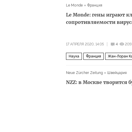
Le Monde
Франция
Le Monde: гены играют к
сопротивляемости виру
17 АПРЕЛЯ 2020, 14:05
4
205
Наука
Франция
Жан-Лоран К
Neue Zürcher Zeitung
Швейцария
NZZ: в Москве творится 