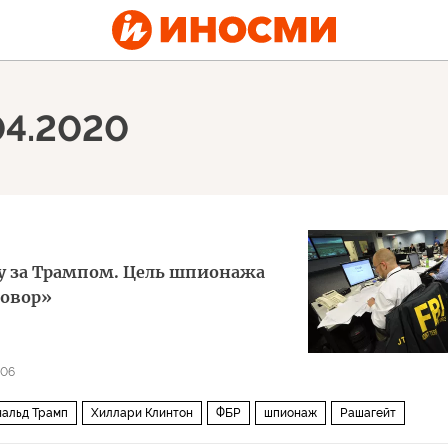
04.2020
жку за Трампом. Цель шпионажа
говор»
606
альд Трамп
Хиллари Клинтон
ФБР
шпионаж
Рашагейт