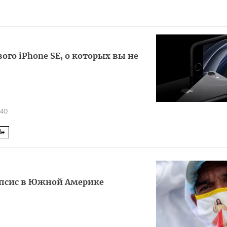
ого iPhone SE, о которых вы не
840
le
ипсис в Южной Америке