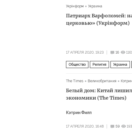
Укрiнформ
Украина
Патриарх Варфоломей: н
церковью» (Укрiнформ)
17 АПРЕЛЯ 2020, 19:23
16
116
Общество
Религия
Украина
The Times
Великобритания
Кэтри
Белый дом: Китай лишил 
экономики (The Times)
Кэтрин Филп
17 АПРЕЛЯ 2020, 16:48
59
19