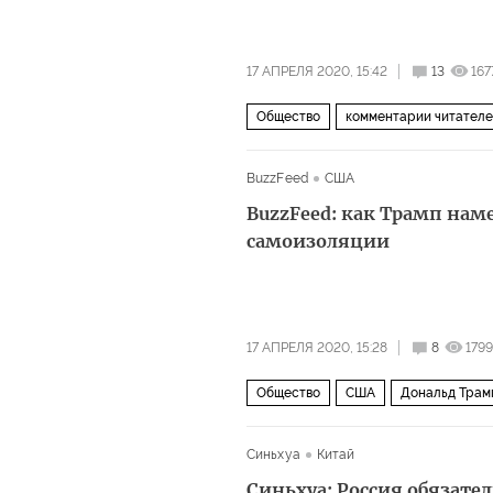
17 АПРЕЛЯ 2020, 15:42
13
167
Общество
комментарии читател
BuzzFeed
США
BuzzFeed: как Трамп нам
самоизоляции
17 АПРЕЛЯ 2020, 15:28
8
1799
Общество
США
Дональд Трам
Синьхуа
Китай
Синьхуа: Россия обязате