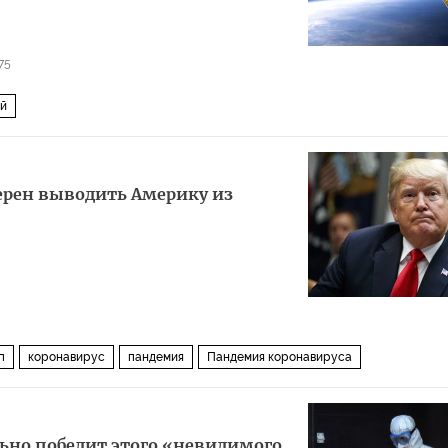
75
ей
ерен выводить Америку из
п
коронавирус
пандемия
Пандемия коронавируса
льно победит этого «невидимого