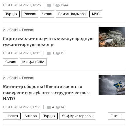
11 ФЕВРАЛЯ 2023, 18:25
1
1944
Турция
Россия
Чечня
Рамзан Кадыров
МЧС
ИноСМИ
Россия
Сирия сможет получать международную
гуманитарную помощь
11 ФЕВРАЛЯ 2023, 18:15
0
191
Сирия
Минфин США
ИноСМИ
Россия
Министр обороны Швеции заявил о
намерении углублять сотрудничество с
НАТО
11 ФЕВРАЛЯ 2023, 17:35
4
141
Швеция
Анкара
Турция
Ульф Кристерссон
Еще
1
НАТО