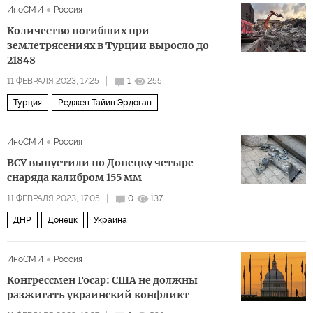
ИноСМИ
Россия
Количество погибших при
землетрясениях в Турции выросло до
21848
11 ФЕВРАЛЯ 2023, 17:25
1
255
Турция
Реджеп Тайип Эрдоган
ИноСМИ
Россия
ВСУ выпустили по Донецку четыре
снаряда калибром 155 мм
11 ФЕВРАЛЯ 2023, 17:05
0
137
ДНР
Донецк
Украина
ИноСМИ
Россия
Конгрессмен Госар: США не должны
разжигать украинский конфликт