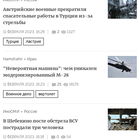
ИноСМИ
Россия
Австрийские военные прекратили
спасательные работы в Турции из-за
стрельбы
11 ФЕВРАЛЯ 2023, 16:28
2
1327
Турция
Австрия
Hamshahri
Иран
"Невероятная машина": чем уникален
модернизированный М-28
11 ФЕВРАЛЯ 2023, 16:23
25
18179
Военное дело
вертолет
ИноСМИ
Россия
В Шебекино после обстрела ВСУ
пострадали три человека
11 ФЕВРАЛЯ 2023, 16:18
0
54