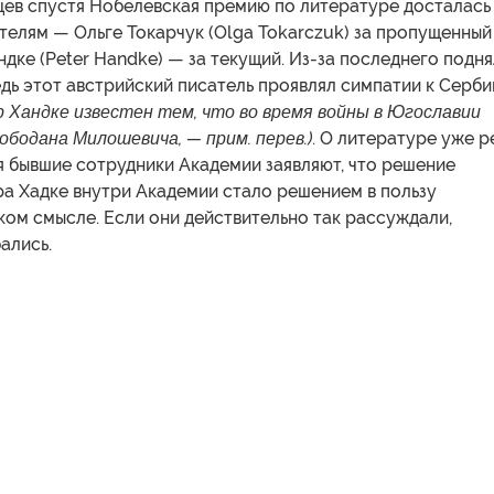
цев спустя Нобелевская премию по литературе досталась
телям — Ольге Токарчук (Olga Tokarczuk) за пропущенный
ндке (Peter Handke) — за текущий. Из-за последнего подн
дь этот австрийский писатель проявлял симпатии к Серби
 Хандке известен тем, что во время войны в Югославии
бодана Милошевича, — прим. перев.)
. О литературе уже р
я бывшие сотрудники Академии заявляют, что решение
ра Хадке внутри Академии стало решением в пользу
ком смысле. Если они действительно так рассуждали,
ались.