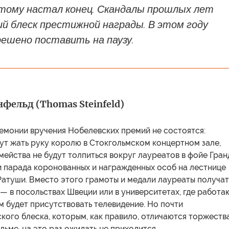
этому настал конец. Скандалы прошлых лет
й блеск престижной награды. В этом году
ешено поставить на паузу.
фельд (Thomas Steinfeld)
емонии вручения Нобелевских премий не состоятся:
ут жать руку королю в Стокгольмском концертном зале,
ейства не будут толпиться вокруг лауреатов в фойе Гран
 и парада коронованных и награжденных особ на лестнице
Ратуши. Вместо этого грамоты и медали лауреаты получат
 — в посольствах Швеции или в университетах, где работаю
м будет присутствовать телевидение. Но почти
ого блеска, которым, как правило, отличаются торжеств
льме, на это раз ожидать не приходится.