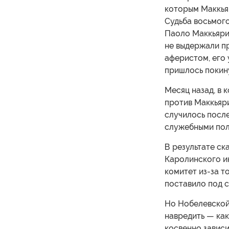
которым Маккья
Судьба восьмого
Паоло Маккьярин
не выдержали п
аферистом, его 
пришлось покин
Месяц назад, в 
против Маккьяри
случилось после
служебными пол
В результате ск
Каролинского и
комитет из-за т
поставило под 
Но Нобелевской
навредить — ка
косвенно завис