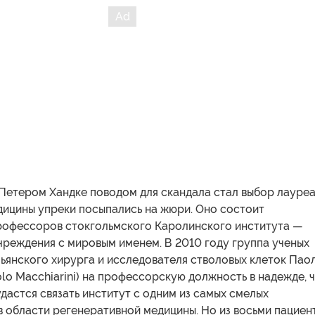
 Петером Хандке поводом для скандала стал выбор лауреа
дицины упреки посыпались на жюри. Оно состоит
профессоров стокгольмского Каролинского института —
чреждения с мировым именем. В 2010 году группа ученых
ьянского хирурга и исследователя стволовых клеток Пао
lo Macchiarini) на профессорскую должность в надежде, 
дастся связать институт с одним из самых смелых
 области регенеративной медицины. Но из восьми пациен