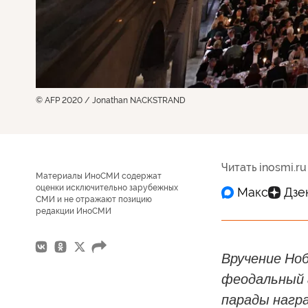
© AFP 2020 / Jonathan NACKSTRAND
Читать inosmi.ru
Материалы ИноСМИ содержат
оценки исключительно зарубежных
СМИ и не отражают позицию
редакции ИноСМИ
Вручение Но
феодальный а
парады нагр