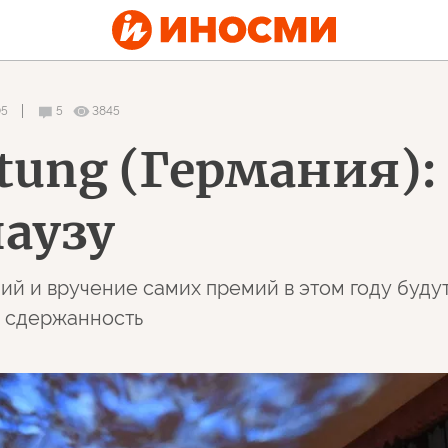
05
5
3845
itung (Германия)
паузу
й и вручение самих премий в этом году будут
ь сдержанность