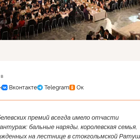
 в
белевских премий всегда имело отчасти
нтураж: бальные наряды, королевская семья,
ажденных на лестнице в стокгольмской Ратуш