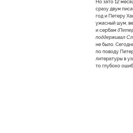
Но зато 12 меся
сразу двум писа
год и Петеру Ха
ужасный шум, ве
и сербам
(Петер
поддерживал Сло
не было. Сегодн
по поводу Пете
литературы в уз
то глубоко ошиб