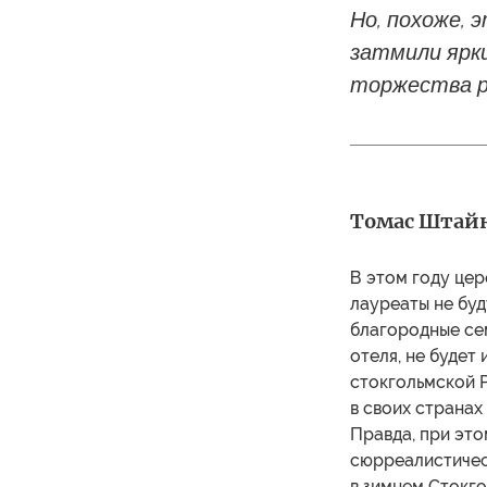
Но, похоже, 
затмили ярки
торжества р
Томас Штайн
В этом году цер
лауреаты не буд
благородные сем
отеля, не будет
стокгольмской 
в своих странах
Правда, при это
сюрреалистическ
в зимнем Стокго