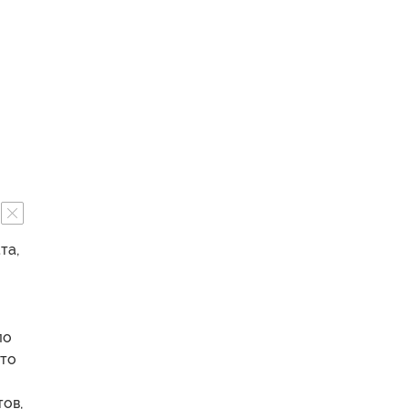
та,
ло
что
тов,