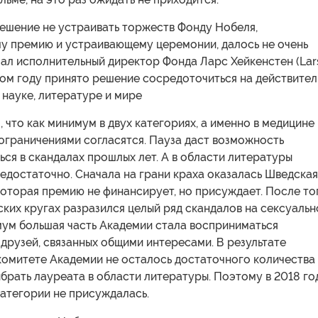
решение не устраивать торжеств Фонду Нобеля,
 премию и устраивающему церемонии, далось не очень
зал исполнительный директор Фонда Ларс Хейкенстен (Lar
этом году принято решение сосредоточиться на действите
науке, литературе и мире
 что как минимум в двух категориях, а именно в медицине
 ограничениями согласятся. Пауза даст возможность
ься в скандалах прошлых лет. А в области литературы
едостаточно. Сначала на грани краха оказалась Шведская
которая премию не финансирует, но присуждает. После то
ских кругах разразился целый ряд скандалов на сексуальн
мум большая часть Академии стала восприниматься
друзей, связанных общими интересами. В результате
комитете Академии не осталось достаточного количества
ыбрать лауреата в области литературы. Поэтому в 2018 го
категории не присуждалась.