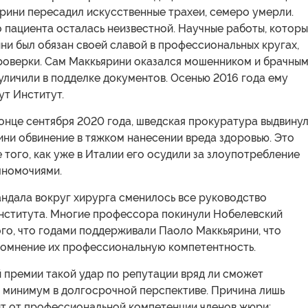
рини пересадил искусственные трахеи, семеро умерли.
 пациента осталась неизвестной. Научные работы, котор
и был обязан своей славой в профессиональных кругах,
роверки. Сам Маккьярини оказался мошенником и брачны
уличили в подделке документов. Осенью 2016 года ему
ут Институт.
конце сентября 2020 года, шведская прокуратура выдвину
ни обвинение в тяжком нанесении вреда здоровью. Это
 того, как уже в Италии его осудили за злоупотребление
номочиями.
андала вокруг хирурга сменилось все руководство
нститута. Многие профессора покинули Нобелевский
ого, что годами поддерживали Паоло Маккьярини, что
сомнение их профессиональную компетентность.
 премии такой удар по репутации вряд ли сможет
к минимум в долгосрочной перспективе. Причина лишь
ит от профессиональной компетенции членов жюри: