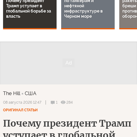
Почему президент
по танкерам и
ракеты
Трамп уступает в
нефтяной
бреши 
глобальной борьбе за
инфраструктуре в
проти
власть
Черном море
оборон
The Hill
США
1
284
08 августа 2026 12:47
ОРИГИНАЛ СТАТЬИ
Почему президент Трамп
уступает в глобальной