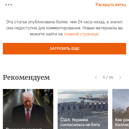
Раскрыть ветку
Эта статья опубликована более, чем 24 часа назад, а значит,
она недоступна для комментирования. Новые материалы вы
можете найти на
главной странице
.
ЗАГРУЗИТЬ ЕЩЕ
Рекомендуем
1
/
14
США: Украина
Как ро
согласилась не бить
баллис