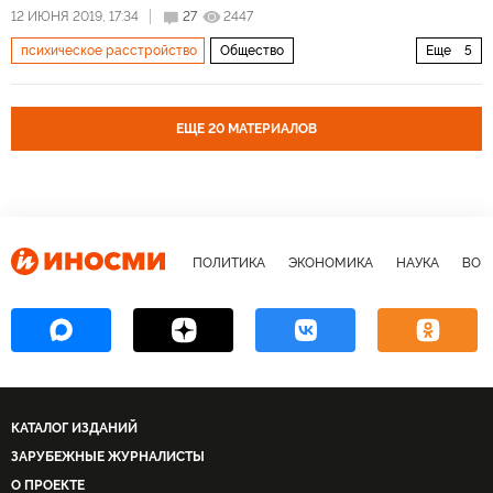
12 ИЮНЯ 2019, 17:34
27
2447
психическое расстройство
Общество
Еще
5
24 кадра в секунду
зависимость
здоровье
сериалы
просмотр
ЕЩЕ 20 МАТЕРИАЛОВ
ПОЛИТИКА
ЭКОНОМИКА
НАУКА
ВОЕ
КАТАЛОГ ИЗДАНИЙ
ЗАРУБЕЖНЫЕ ЖУРНАЛИСТЫ
О ПРОЕКТЕ