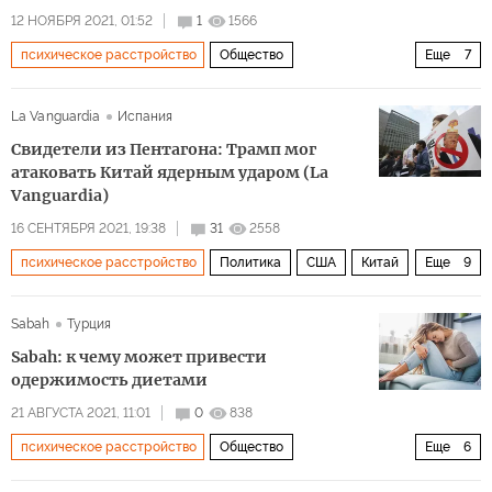
12 НОЯБРЯ 2021, 01:52
1
1566
психическое расстройство
Общество
Еще
7
Здоровый образ жизни
психика
стресс
La Vanguardia
Испания
бессонница
витамины
добавки
полезные советы
Свидетели из Пентагона: Трамп мог
атаковать Китай ядерным ударом (La
Vanguardia)
16 СЕНТЯБРЯ 2021, 19:38
31
2558
психическое расстройство
Политика
США
Китай
Еще
9
Дональд Трамп
Майк Пенс
Марк Милли (Mark Milley)
Sabah
Турция
Пентагон
Конгресс США
Sabah: к чему может привести
выборы президента США 2020 года
президент
одержимость диетами
атака
ядерный конфликт
21 АВГУСТА 2021, 11:01
0
838
психическое расстройство
Общество
Еще
6
Здоровый образ жизни
здоровый образ жизни
еда