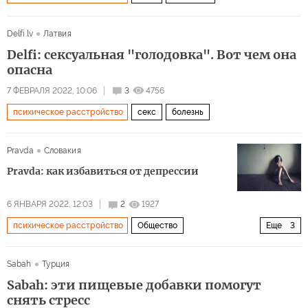
Delfi.lv
Латвия
Delfi: сексуальная "голодовка". Вот чем она
опасна
7 ФЕВРАЛЯ 2022, 10:06
3
4756
психическое расстройство
секс
болезнь
Pravda
Словакия
Pravda: как избавиться от депрессии
6 ЯНВАРЯ 2022, 12:03
2
1927
психическое расстройство
Общество
Еще
3
Здоровый образ жизни
депрессия
лечение
Sabah
Турция
Sabah: эти пищевые добавки помогут
снять стресс