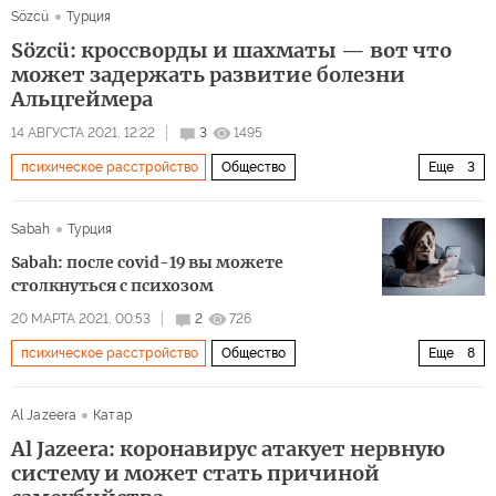
Sözcü
Турция
психика
диета
лишний вес
Sözcü: кроссворды и шахматы — вот что
может задержать развитие болезни
Альцгеймера
14 АВГУСТА 2021, 12:22
3
1495
психическое расстройство
Общество
Еще
3
Здоровый образ жизни
болезнь Альцгеймера
Sabah
Турция
профилактика
Sabah: после covid-19 вы можете
столкнуться с психозом
20 МАРТА 2021, 00:53
2
726
психическое расстройство
Общество
Еще
8
Пандемия коронавируса
коронавирус
Al Jazeera
Катар
пандемия коронавируса
эпидемия
психоз
Al Jazeera: коронавирус атакует нервную
психика
последствия
covid-19
систему и может стать причиной