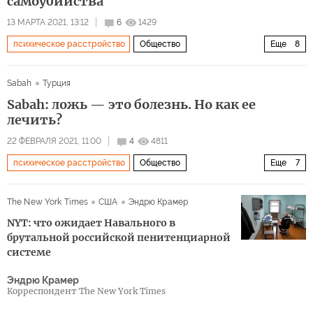
самоубийства
13 МАРТА 2021, 13:12
6
1429
психическое расстройство
Общество
Еще
8
Пандемия коронавируса
депрессия
самоубийство
Sabah
Турция
психика
коронавирус
эпидемия
Sabah: ложь — это болезнь. Но как ее
пандемия коронавируса
covid-19
лечить?
22 ФЕВРАЛЯ 2021, 11:00
4
4811
психическое расстройство
Общество
Еще
7
Здоровый образ жизни
ложь
шизофрения
The New York Times
США
Эндрю Крамер
психика
психологические проблемы
болезнь
NYT: что ожидает Навального в
патология
брутальной российской пенитенциарной
системе
Эндрю Крамер
Корреспондент The New York Times