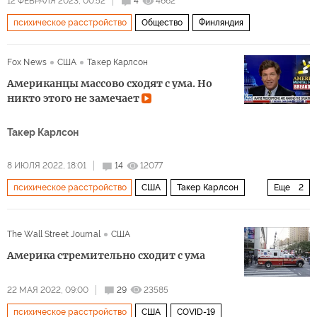
12 ФЕВРАЛЯ 2023, 00:52
4
4662
психическое расстройство
Общество
Финляндия
Fox News
США
Такер Карлсон
Американцы массово сходят с ума. Но
никто этого не замечает
Такер Карлсон
8 ИЮЛЯ 2022, 18:01
14
12077
психическое расстройство
США
Такер Карлсон
Еще
2
массовые убийства
Мультимедиа
The Wall Street Journal
США
Америка стремительно сходит с ума
22 МАЯ 2022, 09:00
29
23585
психическое расстройство
США
COVID-19