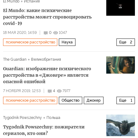
El Mundo
Испания
вред
Здоровый образ жизни
El Mundo: какие психические
расстройства может спровоцировать
covid-19
18 МАЯ 2020, 14:59
0
1047
психическое расстройство
Наука
Еще
2
Каким будет мир после пандемии?
после пандемии
The Guardian
Великобритания
Guardian: изображение психического
расстройства в «Джокере» является
опасной ошибкой
7 НОЯБРЯ 2019, 12:53
4
7977
психическое расстройство
Общество
Джокер
Еще
1
насилие
Tygodnik Powszechny
Польша
Tygodnik Powszechny: пожиратели
сериалов, кто они?