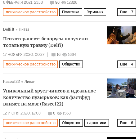
8 ФЕВРАЛЯ 2021, 21:58
98
12326
психическое расстройство
Политика
Германия
Еще
7
Сибирь
Алексей Навальный
Михаил Ходорковский
Delfi.lt
Литва
ГУЛаг
заключенные
домашнее насилие
Психотерапевт: белорусы получили
активисты
тотальную травму (Delfi)
17 НОЯБРЯ 2020, 00:27
16
1664
психическое расстройство
Общество
Еще
4
Выборы президента Белоруссии – 2020
Белоруссия
Raseef22
Ливан
Александр Лукашенко
пытки
Уникальный хруст чипсов и идеальное
количество пузырьков: как фастфуд
влияет на мозг (Raseef22)
12 ИЮНЯ 2020, 12:03
6
1563
психическое расстройство
Общество
наркотики
Еще
6
зависимость
здоровый образ жизни
еда
фастфуд