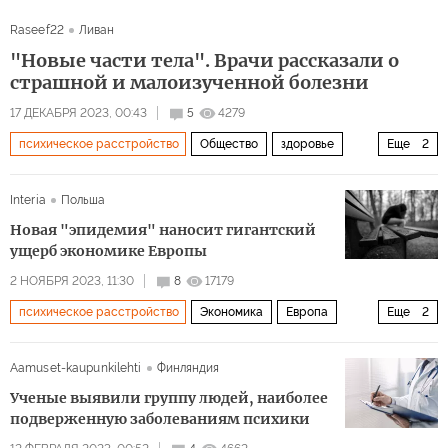
Raseef22
Ливан
"Новые части тела". Врачи рассказали о
страшной и малоизученной болезни
17 ДЕКАБРЯ 2023, 00:43
5
4279
психическое расстройство
Общество
здоровье
Еще
2
ЗОЖ
психология
Interia
Польша
Новая "эпидемия" наносит гигантский
ущерб экономике Европы
2 НОЯБРЯ 2023, 11:30
8
17179
психическое расстройство
Экономика
Европа
Еще
2
Украина
ВОЗ
Aamuset-kaupunkilehti
Финляндия
Ученые выявили группу людей, наиболее
подверженную заболеваниям психики