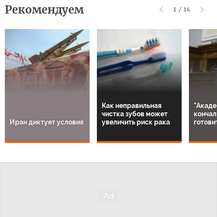
Рекомендуем
1
/
14
Как неправильная
"Акаде
чистка зубов может
кончал
Иран диктует условия
увеличить риск рака
готови