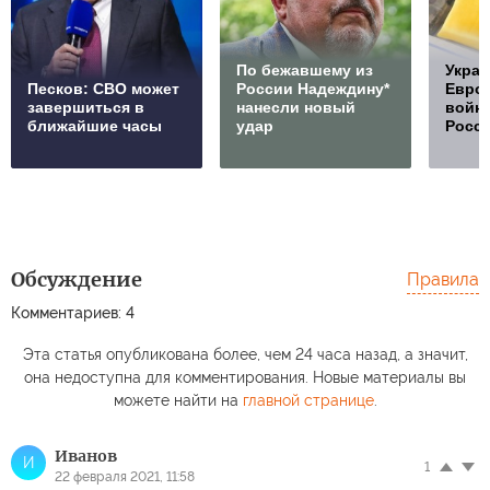
По бежавшему из
Украи
Песков: СВО может
России Надеждину*
Европ
завершиться в
нанесли новый
войну
ближайшие часы
удар
Росс
Обсуждение
Правила
Комментариев: 4
Эта статья опубликована более, чем 24 часа назад, а значит,
она недоступна для комментирования. Новые материалы вы
можете найти на
главной странице
.
Иванов
И
1
22 февраля 2021, 11:58