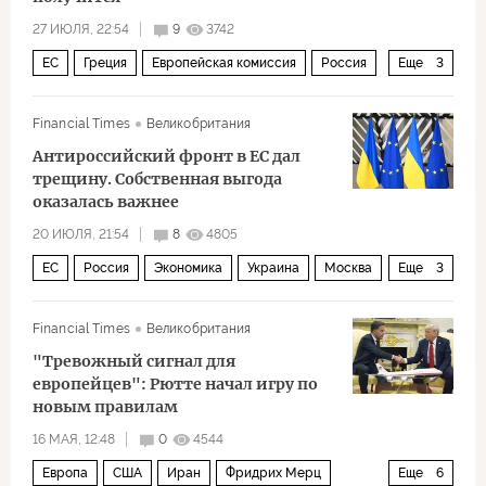
27 ИЮЛЯ, 22:54
9
3742
ЕС
Греция
Европейская комиссия
Россия
Еще
3
Москва
Еврокомиссия
Политика
Financial Times
Великобритания
Антироссийский фронт в ЕС дал
трещину. Собственная выгода
оказалась важнее
20 ИЮЛЯ, 21:54
8
4805
ЕС
Россия
Экономика
Украина
Москва
Еще
3
Fortum
Carlsberg
Политика
Financial Times
Великобритания
"Тревожный сигнал для
европейцев": Рютте начал игру по
новым правилам
16 МАЯ, 12:48
0
4544
Европа
США
Иран
Фридрих Мерц
Еще
6