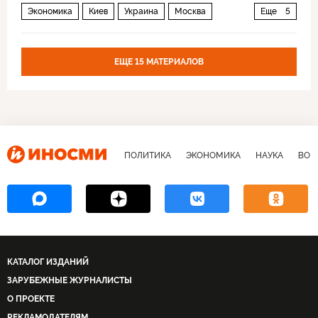
Экономика
Киев
Украина
Москва
Еще
5
Фридрих Мерц
Кристин Лагард
ЕС
ЕЦБ
Еврокомиссия
ЕЩЕ 15 МАТЕРИАЛОВ
ПОЛИТИКА
ЭКОНОМИКА
НАУКА
ВОЕ
КАТАЛОГ ИЗДАНИЙ
ЗАРУБЕЖНЫЕ ЖУРНАЛИСТЫ
О ПРОЕКТЕ
РЕКЛАМОДАТЕЛЯМ