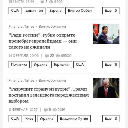
13 МАРТА, 16:44
8
5402
США
вашингтон
Европа
Виктор Орбан
Еще
5
Кая Каллас
Дональд Трамп
ЕС
Financial Times
Великобритания
Альтернатива для Германии
Политика
"Ради России". Рубио открыто
пренебрег европейцами — они
такого не ожидали
14 ФЕВРАЛЯ, 10:06
22
68500
Политика
Украина
Германия
США
Еще
6
Марко Рубио
Дональд Трамп
Фридрих Мерц
Financial Times
Великобритания
Европарламент
Еврокомиссия
НАТО
"Разрушит страну изнутри". Трамп
поставил Зеленского перед жестким
выбором
11 ФЕВРАЛЯ, 10:57
8
5616
США
Киев
Украина
Владимир Путин
Еще
3