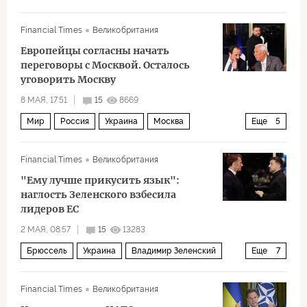
Дональд Трамп
Марк Рютте
НАТО
Airbus
Financial Times
Великобритания
Пентагон
Политика
Европейцы согласны начать
переговоры с Москвой. Осталось
уговорить Москву
8 МАЯ, 17:51
15
8669
Мир
Россия
Украина
Москва
Еще
5
Владимир Путин
Дональд Трамп
Financial Times
Великобритания
Владимир Зеленский
Европейский совет
ЕС
"Ему лучше прикусить язык":
наглость Зеленского взбесила
лидеров ЕС
2 МАЯ, 08:57
15
13283
Брюссель
Украина
Владимир Зеленский
Еще
7
Виктор Орбан
Фридрих Мерц
Financial Times
Великобритания
Европейская комиссия
ЕС
Киев