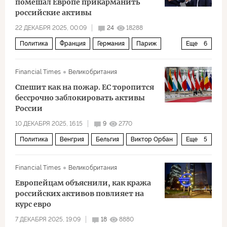
помешал Европе прикарманить
российские активы
22 ДЕКАБРЯ 2025, 00:09
24
18288
Политика
Франция
Германия
Париж
Еще
6
Эммануэль Макрон
Фридрих Мерц
Financial Times
Великобритания
Олаф Шольц
ЕС
МЕРКОСУР
Спешит как на пожар. ЕС торопится
Европарламент
бессрочно заблокировать активы
России
10 ДЕКАБРЯ 2025, 16:15
9
2770
Политика
Венгрия
Бельгия
Виктор Орбан
Еще
5
Дональд Трамп
Урсула фон дер Ляйен
ЕС
Financial Times
Великобритания
Еврокомиссия
активы
Европейцам объяснили, как кража
российских активов повлияет на
курс евро
7 ДЕКАБРЯ 2025, 19:09
18
8880