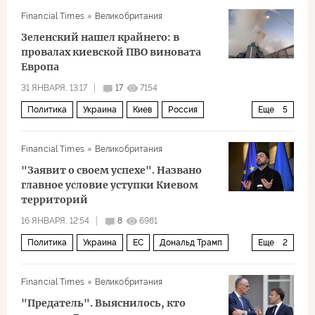
Дональд Трамп
Владимир Зеленский
Financial Times
Великобритания
Политика
Зеленский нашел крайнего: в
провалах киевской ПВО виновата
Европа
31 ЯНВАРЯ, 13:17
17
7154
Политика
Украина
Киев
Россия
Еще
5
Владимир Зеленский
Дональд Трамп
Financial Times
Великобритания
Владимир Путин
НАТО
ЕС
"Заявит о своем успехе". Названо
главное условие уступки Киевом
территорий
16 ЯНВАРЯ, 12:54
8
6981
Политика
Украина
ЕС
Дональд Трамп
Еще
2
Урсула фон дер Ляйен
членство в ЕС
Financial Times
Великобритания
"Предатель". Выяснилось, кто