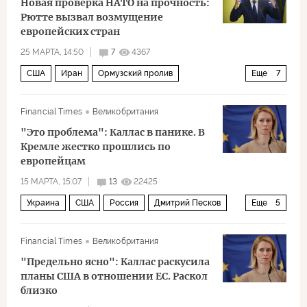
Новая проверка НАТО на прочность:
Еврокомиссия
Политика
Рютте вызвал возмущение
европейских стран
25 МАРТА, 14:50
7
4367
США
Иран
Ормузский пролив
Еще
7
Дональд Трамп
Марк Рютте
Кая Каллас
Financial Times
Великобритания
Госдепартамент США
ЕС
НАТО
Политика
"Это проблема": Каллас в панике. В
Кремле жестко прошлись по
европейцам
15 МАРТА, 15:07
13
22425
Украина
США
Россия
Дмитрий Песков
Еще
5
Владимир Путин
Дональд Трамп
Financial Times
Великобритания
Фонд Карнеги
ЕС
Политика
"Предельно ясно": Каллас раскусила
планы США в отношении ЕС. Раскол
близко