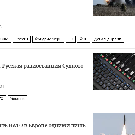
3
США
Россия
Фридрих Мерц
ЕС
ФСБ
Дональд Трамп
. Русская радиостанция Судного
84
ТО
Украина
мить НАТО в Европе одними лишь