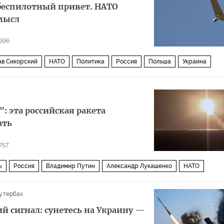
беспилотный привет. НАТО
смысл
996
ав Сикорский
НАТО
Политика
Россия
Польша
Украина
ВСУ
GPS
": эта российская ракета
ать
757
ь
Россия
Владимир Путин
Александр Лукашенко
НАТО
утербах
й сигнал: сунетесь на Украину —