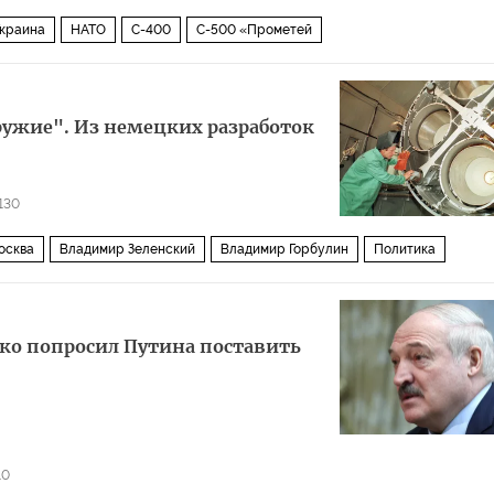
краина
НАТО
С-400
С-500 «Прометей
ружие". Из немецких разработок
130
осква
Владимир Зеленский
Владимир Горбулин
Политика
ко попросил Путина поставить
10