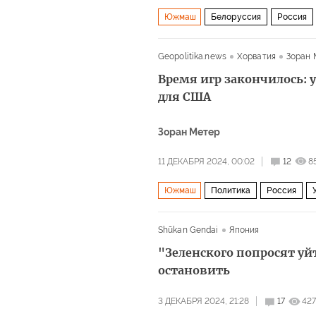
Южмаш
Белоруссия
Россия
НАТО
Пентагон
РС-26 «Рубе
Geopolitika.news
Хорватия
Зоран 
Время игр закончилось: 
для США
Зоран Метер
11 ДЕКАБРЯ 2024, 00:02
12
8
Южмаш
Политика
Россия
Shūkan Gendai
Япония
"Зеленского попросят у
остановить
3 ДЕКАБРЯ 2024, 21:28
17
42