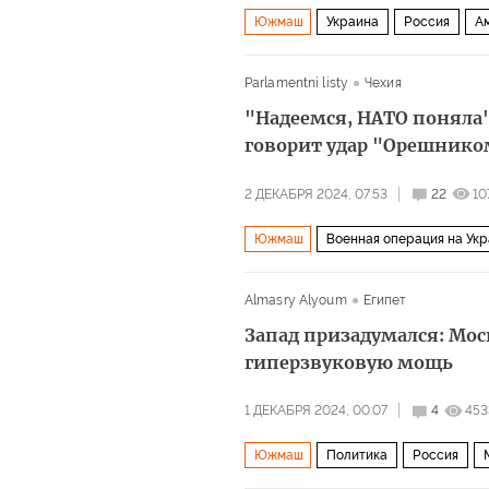
Южмаш
Украина
Россия
А
Северный поток — 2
Политика
Parlamentní listy
Чехия
"Надеемся, НАТО поняла"
говорит удар "Орешнико
2 ДЕКАБРЯ 2024, 07:53
22
10
Южмаш
Военная операция на Ук
Владимир Зеленский
The New Yo
Almasry Alyoum
Египет
Запад призадумался: Мо
гиперзвуковую мощь
1 ДЕКАБРЯ 2024, 00:07
4
453
Южмаш
Политика
Россия