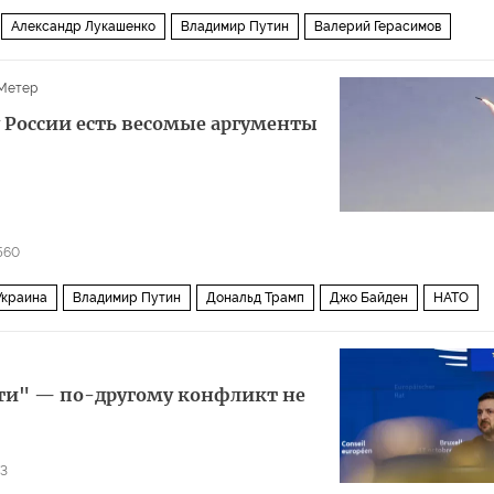
Александр Лукашенко
Владимир Путин
Валерий Герасимов
ж
РС-24 «Ярс
Политика
Метер
у России есть весомые аргументы
560
Украина
Владимир Путин
Дональд Трамп
Джо Байден
НАТО
йти" — по-другому конфликт не
73