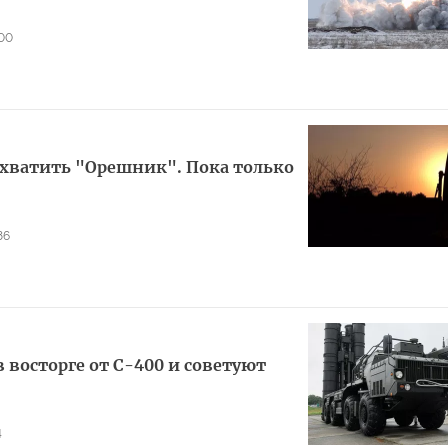
00
ехватить "Орешник". Пока только
86
 восторге от С-400 и советуют
4