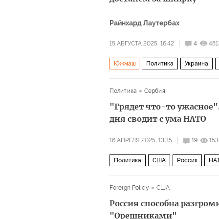
Райнхард Лаутербах
15 АВГУСТА 2025, 16:42
4
481
Южмаш
Политика
Украина
Владимир Путин
Политика
Сербия
"Грядет что-то ужасное"
дня сводит с ума НАТО
16 АПРЕЛЯ 2025, 13:35
19
153
Политика
США
Россия
НА
Foreign Policy
США
Россия способна разгро
"Орешниками"