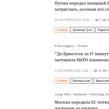
Путин передал мощный 
затряслась, осознав его 
19 СЕНТЯБРЯ 2025, 09:37
7
6
Южмаш
Дональд Туск
Радосл
Дональд Трамп
The Guardian
Il Messaggero
Италия
"До Брюсселя за 17 минут
заставила НАТО паников
11 СЕНТЯБРЯ 2025, 21:14
13
8
Южмаш
Белоруссия
Брюссел
Пентагон
Политика
ЕС
Junge Welt
Германия
Райнхард Ла
Москва передала ЕС четки
достанем за шкирку