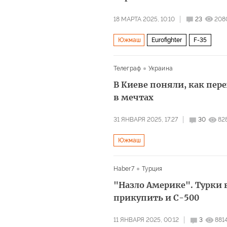
18 МАРТА 2025, 10:10
23
208
Южмаш
Eurofighter
F-35
Телеграф
Украина
В Киеве поняли, как пер
в мечтах
31 ЯНВАРЯ 2025, 17:27
30
82
Южмаш
Haber7
Турция
"Назло Америке". Турки в
прикупить и С-500
11 ЯНВАРЯ 2025, 00:12
3
881