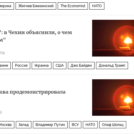
мерика
Збигнев Бжезинский
The Economist
НАТО
: в Чехии объяснили, о чем
м"
774
раине
Россия
Украина
США
Джо Байден
Дональд Трамп
rk Times
НАТО
F-16
Политика
сква продемонстрировала
3
Москва
Запад
Владимир Путин
ВСУ
НАТО
Олаф Шольц