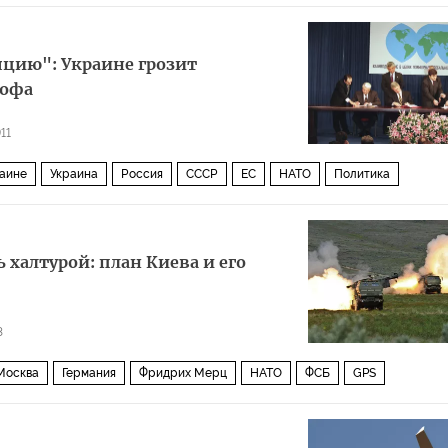
па
яцию": Украине грозит
рофа
11
раине
Украина
Россия
СССР
ЕС
НАТО
Политика
 халтурой: план Киева и его
3
Москва
Германия
Фридрих Мерц
НАТО
ФСБ
GPS