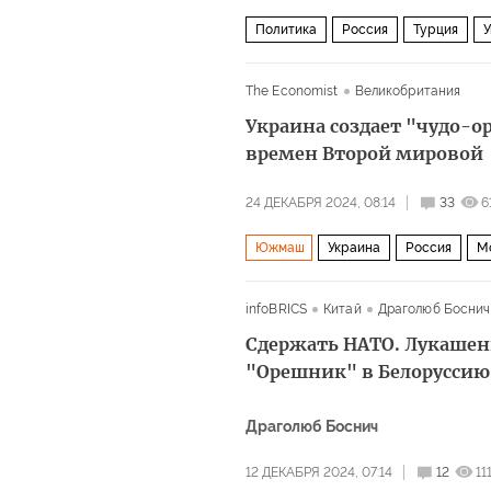
Политика
Россия
Турция
У
The Economist
Великобритания
Украина создает "чудо-о
времен Второй мировой
24 ДЕКАБРЯ 2024, 08:14
33
6
Южмаш
Украина
Россия
М
infoBRICS
Китай
Драголюб Боснич
Сдержать НАТО. Лукашен
"Орешник" в Белоруссию
Драголюб Боснич
12 ДЕКАБРЯ 2024, 07:14
12
11