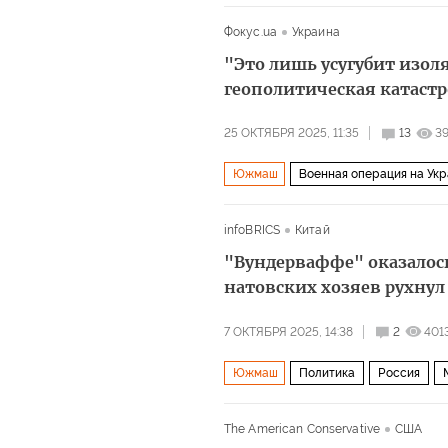
РС-26 «Рубеж
Политика
Евро
Фокус.ua
Украина
"Это лишь усугубит изол
геополитическая катаст
25 ОКТЯБРЯ 2025, 11:35
13
39
Южмаш
Военная операция на Ук
infoBRICS
Китай
"Вундерваффе" оказалось
натовских хозяев рухнул
7 ОКТЯБРЯ 2025, 14:38
2
401
Южмаш
Политика
Россия
The American Conservative
США