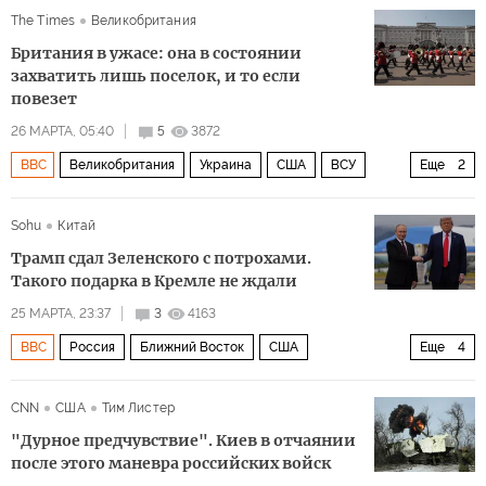
The Times
Великобритания
Марко Рубио
Британия в ужасе: она в состоянии
захватить лишь поселок, и то если
повезет
26 МАРТА, 05:40
5
3872
BBC
Великобритания
Украина
США
ВСУ
Еще
2
НАТО
Политика
Sohu
Китай
Трамп сдал Зеленского с потрохами.
Такого подарка в Кремле не ждали
25 МАРТА, 23:37
3
4163
BBC
Россия
Ближний Восток
США
Еще
4
Дональд Трамп
ВСУ
Политика
ИноБлоги
CNN
США
Тим Листер
"Дурное предчувствие". Киев в отчаянии
после этого маневра российских войск