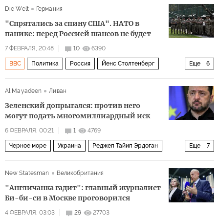
Die Welt
Германия
Министерство юстиции США
Политика
"Спрятались за спину США". НАТО в
панике: перед Россией шансов не будет
7 ФЕВРАЛЯ, 20:48
10
6390
BBC
Политика
Россия
Йенс Столтенберг
Еще
6
НАТО
Красная Армия
Дмитрий Медведев
Al Mayadeen
Ливан
Украина
США
Владимир Путин
Зеленский допрыгался: против него
могут подать многомиллиардный иск
6 ФЕВРАЛЯ, 00:21
1
4769
Черное море
Украина
Реджеп Тайип Эрдоган
Еще
7
Киев
Владимир Зеленский
Дональд Трамп
СМИ
New Statesman
Великобритания
НАТО
The Guardian
Политика
"Англичанка гадит": главный журналист
Би-би-си в Москве проговорился
4 ФЕВРАЛЯ, 03:03
29
27703