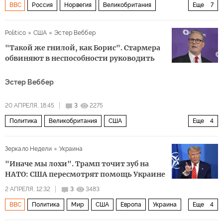
BBC
Россия
Норвегия
Великобритания
Еще
7
Руне Андерсен
Владимир Путин
Йонас Гар Стёре
Politico
США
Эстер Веббер
Северный флот
НАТО
Boeing P-8 Poseidon
"Такой же гнилой, как Борис". Стармера
Политика
обвиняют в неспособности руководить
Эстер Веббер
20 АПРЕЛЯ, 18:45
3
2275
Политика
Великобритания
США
Еще
4
Питер Мандельсон
Борис Джонсон
Палата общин
Зеркало Недели
Украина
Джеффри Эпштейн
"Иначе мы лохи". Трамп точит зуб на
НАТО: США пересмотрят помощь Украине
2 АПРЕЛЯ, 12:32
3
3483
BBC
Политика
Мир
США
Европа
Украина
Еще
4
Мэтью Уитакер
НАТО
Дональд Трамп