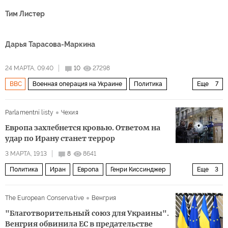
Тим Листер
Дарья Тарасова-Маркина
24 МАРТА, 09:40
10
27298
BBC
Военная операция на Украине
Политика
Еще
7
Украина
Россия
Славянск
Владимир Зеленский
Parlamentní listy
Чехия
Андрей Билецкий
ВСУ
СМИ
Европа захлебнется кровью. Ответом на
удар по Ирану станет террор
3 МАРТА, 19:13
8
8641
Политика
Иран
Европа
Генри Киссинджер
Еще
3
Али Хаменеи
Дональд Трамп
террор
The European Conservative
Венгрия
"Благотворительный союз для Украины".
Венгрия обвинила ЕС в предательстве