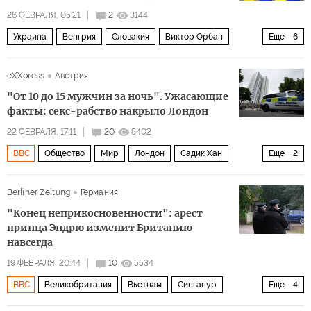
26 ФЕВРАЛЯ, 05:21
2
3144
Украина
Венгрия
Словакия
Виктор Орбан
Еще
6
Кая Каллас
Урсула фон дер Ляйен
eXXpress
Австрия
Европейская комиссия
НАТО
ЕС
Политика
"От 10 до 15 мужчин за ночь". Ужасающие
факты: секс-рабство накрыло Лондон
22 ФЕВРАЛЯ, 17:11
20
8402
BBC
Общество
Мир
Лондон
Садик Хан
Еще
2
Южная Азия
Великобритания
Berliner Zeitung
Германия
"Конец неприкосновенности": арест
принца Эндрю изменит Британию
навсегда
19 ФЕВРАЛЯ, 20:44
10
5534
BBC
Великобритания
Вьетнам
Сингапур
Еще
4
Питер Мандельсон
Джеффри Эпштейн