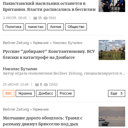
Пакистанский насильник останется в
Британии. Власти расписались в бессилии
3 ИЮЛЯ, 06:45
15
5841
Политика
пакистан
Англия
Общество
Berliner Zeitung
Германия
Николас Бутылин
Русские "добирают" Константиновку. ВСУ
близки к катастрофе на Донбассе
Николас Бутылин
Автор отдела геополитики Berliner Zeitung, специализируется на
Восточной Европе, Южном Кавказе и Цен
25 ИЮНЯ, 10:46
8
11562
BBC
Украина
Донбасс
Россия
Еще
5
Урсула фон дер Ляйен
Фридрих Мерц
Berliner Zeitung
Германия
Европейская комиссия
СМИ
Политика
Молчание дорого обошлось: Трамп с
размаху двинул Брюсселю под дых