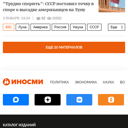
"Трудно спорить": СССР поставил точку в
споре о высадке американцев на Луну
3 ЯНВАРЯ, 04:24
62
16682
BBC
Луна
Америка
Россия
Наука
СССР
Еще
1
США
ЕЩЕ 20 МАТЕРИАЛОВ
ПОЛИТИКА
ЭКОНОМИКА
НАУКА
ВОЕ
КАТАЛОГ ИЗДАНИЙ