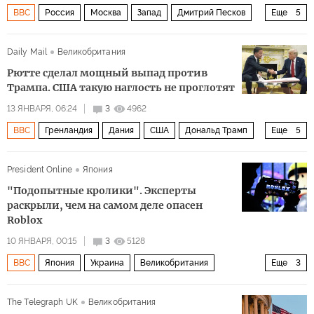
BBC
Россия
Москва
Запад
Дмитрий Песков
Еще
5
Стив Розенберг (Steve Rosenberg)
Евровидение
Daily Mail
Великобритания
БРИКС
Ил-76
Политика
Рютте сделал мощный выпад против
Трампа. США такую наглость не проглотят
13 ЯНВАРЯ, 06:24
3
4962
BBC
Гренландия
Дания
США
Дональд Трамп
Еще
5
Марк Рютте
Метте Фредериксен
НАТО
President Online
Япония
Госдепартамент США
Политика
"Подопытные кролики". Эксперты
раскрыли, чем на самом деле опасен
Roblox
10 ЯНВАРЯ, 00:15
3
5128
BBC
Япония
Украина
Великобритания
Еще
3
Владимир Путин
Honda
Общество
The Telegraph UK
Великобритания