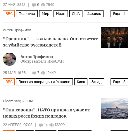
27 МАЯ, 22:12
6
7540
BBC
Политика
Мир
Иран
США
Израиль
Еще
4
Биньямин Нетаньяху
Марко Рубио
Джаред Кушнер
Антон Трофимов
Военная операция США и Израиля против Ирана
"Орешник" — только начало. Они ответят
за убийство русских детей
Антон Трофимов
Обозреватель ИноСМИ
25 МАЯ, 16:58
7
12442
BBC
Военная операция на Украине
Киев
Запад
Еще
3
Украина
СМИ
ВСУ
Bloomberg
США
"Они хороши". НАТО пришла в ужас от
новых российских подлодок
22 АПРЕЛЯ, 07:03
14
13209