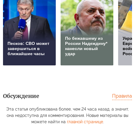
По бежавшему из
Украи
Песков: СВО может
России Надеждину*
Европ
завершиться в
нанесли новый
войну
ближайшие часы
удар
Росс
Обсуждение
Правила
Эта статья опубликована более, чем 24 часа назад, а значит,
она недоступна для комментирования. Новые материалы вы
можете найти на
главной странице
.