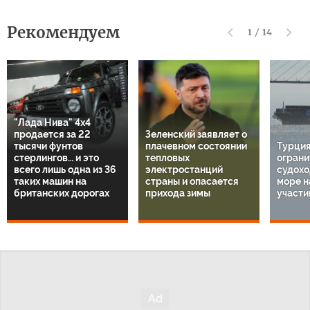
Рекомендуем
1
/
14
"Лада Нива" 4х4
продается за 22
Зеленский заявляет о
тысячи фунтов
плачевном состоянии
Турция
стерлингов… и это
тепловых
ограни
всего лишь одна из 36
электростанций
судохо
таких машин на
страны и опасается
море н
британских дорогах
прихода зимы
участи