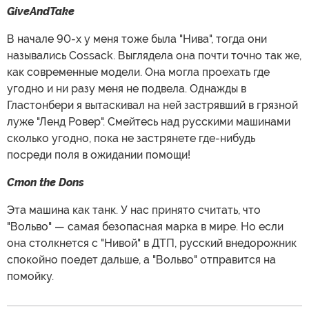
GiveAndTake
В начале 90-х у меня тоже была "Нива", тогда они
назывались Cossack. Выглядела она почти точно так же,
как современные модели. Она могла проехать где
угодно и ни разу меня не подвела. Однажды в
Гластонбери я вытаскивал на ней застрявший в грязной
луже "Ленд Ровер". Смейтесь над русскими машинами
сколько угодно, пока не застрянете где-нибудь
посреди поля в ожидании помощи!
Cmon the Dons
Эта машина как танк. У нас принято считать, что
"Вольво" — самая безопасная марка в мире. Но если
она столкнется с "Нивой" в ДТП, русский внедорожник
спокойно поедет дальше, а "Вольво" отправится на
помойку.