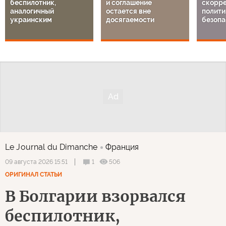
беспилотник,
и соглашение
скорре
аналогичный
остается вне
полити
украинским
досягаемости
безопа
Le Journal du Dimanche
Франция
1
506
09 августа 2026 15:51
ОРИГИНАЛ СТАТЬИ
В Болгарии взорвался
беспилотник,