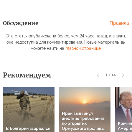
Обсуждение
Правила
Эта статья опубликована более, чем 24 часа назад, а значит,
она недоступна для комментирования. Новые материалы вы
можете найти на
главной странице
.
Рекомендуем
1
/
14
Иран выдвинул
жесткие требования
по открытию
Кончил
В Болгарии взорвался
Ормузского пролива,
Америк