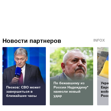
Новости партнеров
INFOX
По бежавшему из
Украи
Песков: СВО может
России Надеждину*
Европ
завершиться в
нанесли новый
войну
ближайшие часы
удар
Росс