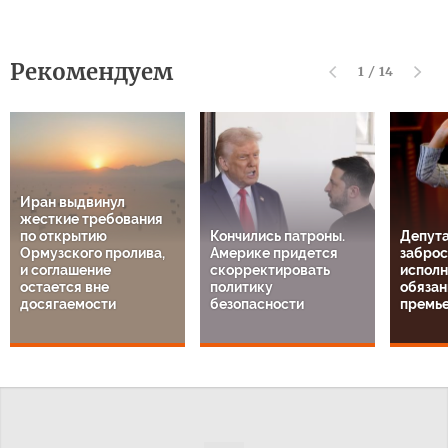
Рекомендуем
1
/
14
Иран выдвинул
жесткие требования
по открытию
Кончились патроны.
Депута
Ормузского пролива,
Америке придется
заброс
и соглашение
скорректировать
испол
остается вне
политику
обязан
досягаемости
безопасности
премь