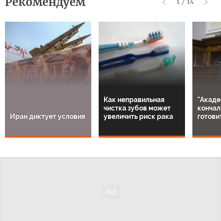
Рекомендуем
1
/
14
Как неправильная
"Акаде
чистка зубов может
кончал
Иран диктует условия
увеличить риск рака
готови