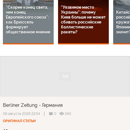
"Скорее конец света,
"Уязвимое место
чем конец
Украины": почему
Китайс
Европейского союза":
Киев больше не может
россий
как Брюссель
сбивать российские
кружат
формирует
баллистические
Японии
общественное мнение
ракеты?
значит
Berliner Zeitung
Германия
0
340
06 августа 2026 22:54
ОРИГИНАЛ СТАТЬИ