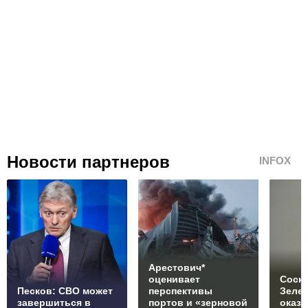
Новости партнеров
INFOX
Арестович*
оценивает
Соски
Песков: СВО может
перспективы
Зеле
завершиться в
портов и «зерновой
оказ