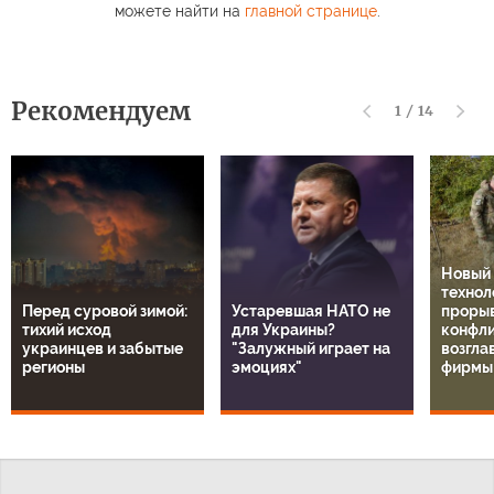
можете найти на
главной странице
.
Рекомендуем
1
/
14
Новый
технол
Перед суровой зимой:
Устаревшая НАТО не
прорыв
тихий исход
для Украины?
конфли
украинцев и забытые
"Залужный играет на
возгла
регионы
эмоциях"
фирмы