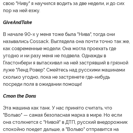
свою "Ниву" я научился водить за две недели, и до сих
пор на ней езжу.
GiveAndTake
В начале 90-х у меня тоже была "Нива", тогда они
назывались Cossack. Выглядела она почти точно так же,
как современные модели. Она могла проехать где
угодно и ни разу меня не подвела. Однажды в
Гластонбери я вытаскивал на ней застрявший в грязной
луже "Ленд Ровер". Смейтесь над русскими машинами
сколько угодно, пока не застрянете где-нибудь
посреди поля в ожидании помощи!
Cmon the Dons
Эта машина как танк. У нас принято считать, что
"Вольво" — самая безопасная марка в мире. Но если
она столкнется с "Нивой" в ДТП, русский внедорожник
спокойно поедет дальше, а "Вольво" отправится на