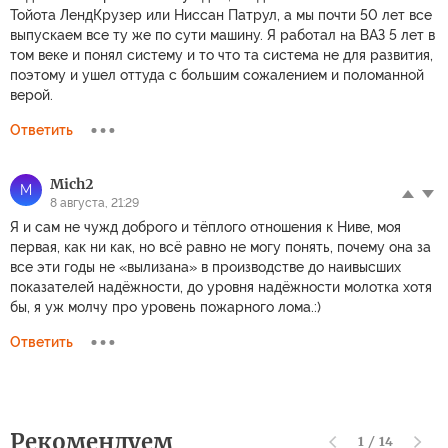
Тойота ЛендКрузер или Ниссан Патрул, а мы почти 50 лет все
выпускаем все ту же по сути машину. Я работал на ВАЗ 5 лет в
том веке и понял систему и то что та система не для развития,
поэтому и ушел оттуда с большим сожалением и поломанной
верой.
Ответить
Mich2
M
8 августа, 21:29
Я и сам не чужд доброго и тёплого отношения к Ниве, моя
первая, как ни как, но всё равно не могу понять, почему она за
все эти годы не «вылизана» в производстве до наивысших
показателей надёжности, до уровня надёжности молотка хотя
бы, я уж молчу про уровень пожарного лома.:)
Ответить
Рекомендуем
1
/
14