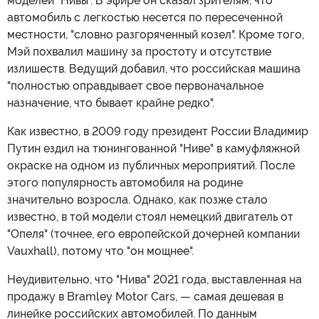
моделей "Нивы". В эфире он сказал зрителям, что
автомобиль с легкостью несется по пересеченной
местности, "словно разгоряченный козел". Кроме того,
Мэй похвалил машину за простоту и отсутствие
излишеств. Ведущий добавил, что российская машина
"полностью оправдывает свое первоначальное
назначение, что бывает крайне редко".
Как известно, в 2009 году президент России Владимир
Путин ездил на тюнингованной "Ниве" в камуфляжной
окраске на одном из публичных мероприятий. После
этого популярность автомобиля на родине
значительно возросла. Однако, как позже стало
известно, в той модели стоял немецкий двигатель от
"Опеля" (точнее, его европейской дочерней компании
Vauxhall), потому что "он мощнее".
Неудивительно, что "Нива" 2021 года, выставленная на
продажу в Bramley Motor Cars, — самая дешевая в
линейке российских автомобилей. По данным