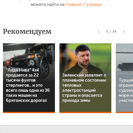
можете найти на
главной странице
.
Рекомендуем
1
/
14
"Лада Нива" 4х4
продается за 22
Зеленский заявляет о
тысячи фунтов
плачевном состоянии
Турция
стерлингов… и это
тепловых
ограни
всего лишь одна из 36
электростанций
судохо
таких машин на
страны и опасается
море н
британских дорогах
прихода зимы
участи