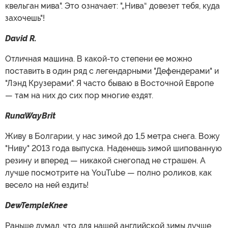
квельган мива". Это означает: "„Нива“ довезет тебя, куда
захочешь"!
David R.
Отличная машина. В какой-то степени ее можно
поставить в один ряд с легендарными "Дефендерами" и
"Лэнд Крузерами". Я часто бываю в Восточной Европе
— там на них до сих пор многие ездят.
RunaWayBrit
Живу в Болгарии, у нас зимой до 1,5 метра снега. Вожу
"Ниву" 2013 года выпуска. Наденешь зимой шипованную
резину и вперед — никакой снегопад не страшен. А
лучше посмотрите на YouTube — полно роликов, как
весело на ней ездить!
DewTempleKnee
Раньше думал, что для нашей английской зимы лучше