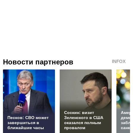
Новости партнеров
INFOX
Соскин: визит
Амер
Песков: СВО может
Зеленского в США
демо
завершиться в
оказался полным
забл
ближайшие часы
провалом
санкц