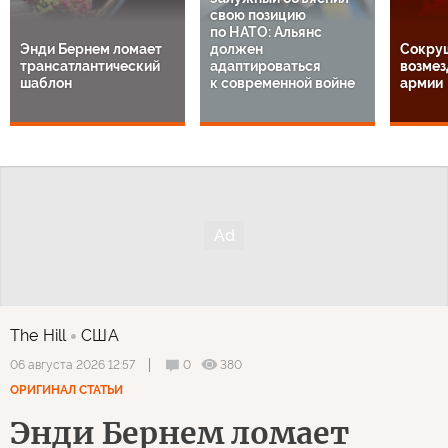
свою позицию
по НАТО: Альянс
Энди Бернем ломает
должен
Сокру
трансатлантический
адаптироваться
возмез
шаблон
к современной войне
армии
The Hill
США
0
380
06 августа 2026 12:57
ОРИГИНАЛ СТАТЬИ
Энди Бернем ломает