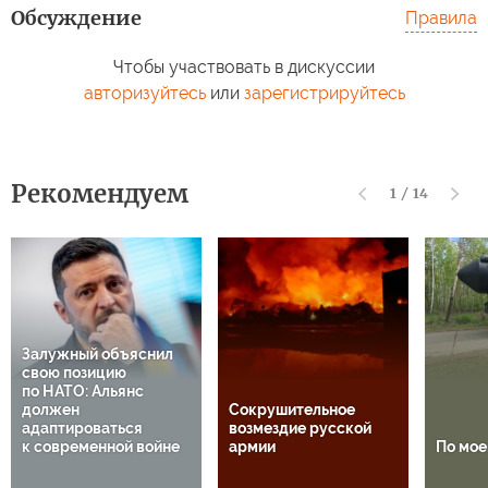
Обсуждение
Правила
Чтобы участвовать в дискуссии
авторизуйтесь
или
зарегистрируйтесь
Рекомендуем
1
/
14
Залужный объяснил
свою позицию
по НАТО: Альянс
должен
Сокрушительное
адаптироваться
возмездие русской
к современной войне
армии
По мо