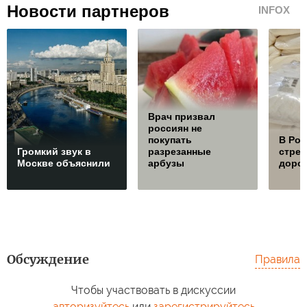
Новости партнеров
INFOX
Врач призвал
россиян не
покупать
В Ро
Громкий звук в
разрезанные
стре
Москве объяснили
арбузы
дорож
Обсуждение
Правила
Чтобы участвовать в дискуссии
авторизуйтесь
или
зарегистрируйтесь