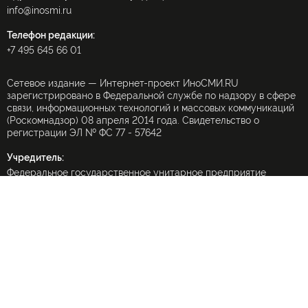
info@inosmi.ru
Телефон редакции:
+7 495 645 66 01
Сетевое издание — Интернет-проект ИноСМИ.RU
зарегистрировано в Федеральной службе по надзору в сфере
связи, информационных технологий и массовых коммуникаций
(Роскомнадзор) 08 апреля 2014 года. Свидетельство о
регистрации ЭЛ № ФС 77 - 57642
Учредитель:
Федеральное государственное унитарное предприятие
«Международное информационное агентство «Россия
сегодня» (МИА «Россия сегодня»).
При частичном использовании материалов ссылка на
ИноСМИ.Ru обязательна
(в интернете — гиперссылка), использование полных текстов
запрещено без письменного разрешения редакции.
Использование переводов в коммерческих целях запрещено