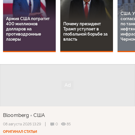
США: У
Армия США потратит
соглас
400 миллионов
Почему президент
по тан
долларов на
Трамп уступает в
нефтя
противодронные
глобальной борьбе за
инфрас
лазеры
власть
Черно
Bloomberg
США
0
85
08 августа 2026 13:29
ОРИГИНАЛ СТАТЬИ