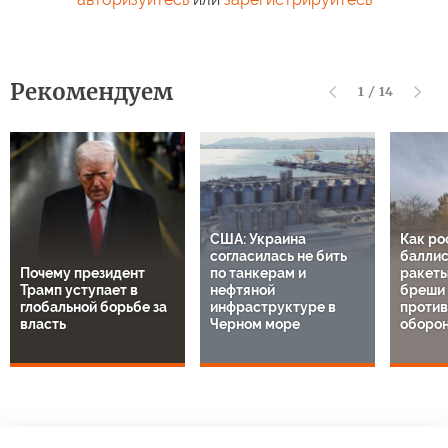
Рекомендуем
1
/
14
США: Украина
Как ро
согласилась не бить
баллис
Почему президент
по танкерам и
ракеты
Трамп уступает в
нефтяной
бреши 
глобальной борьбе за
инфраструктуре в
проти
власть
Черном море
оборон