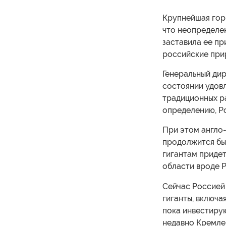
Крупнейшая горн
что неопределе
заставила ее пр
российские при
Генеральный дир
состоянии удовл
традиционных р
определению, Ро
При этом англо-
продолжится бы
гигантам придет
области вроде Р
Сейчас Россией
гиганты, включа
пока инвестиру
недавно Кремле