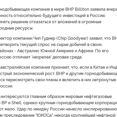
одобывающая компания в мире BHP Billiton заявила вчера
нность относительно будущего инвестиций в Россию
инять решение отказаться от вложений в огромные
родные ресурсы.
ектор компании Чип Гудиер (Chip Goodyear) заявил, что B
етворить текущий спрос на сырье добычей в своих
айонах - Австралии, Южной Америке и Африке. По его
ссию отличает 'незрелая' деловая среда.
австралийская компания признает, что, если в Китае и Ин
стрый экономический рост, ВНР и другим горнодобываю
ся пересмотреть свои планы и включить в них нетронутые
оссии.
 интересуются главным образом мировые нефтегазовые
я BP и Shell, однако крупные горнодобывающие корпораци
ют мало. Удар по имиджу России нанесло инспирированн
м преследование "ЮКОСа", некогда крупнейшей нефтяной