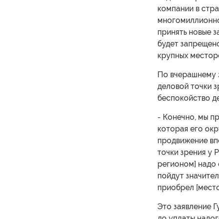
компании в стра
многомиллионно
принять новые з
будет запрещено
крупных местор
По вчерашнему з
деловой точки з
беспокойство де
- Конечно, мы п
которая его ок
продвижение впе
точки зрения у 
регионом] надо с
пойдут значител
приобрел [мест
Это заявление Г
до уплаты налог