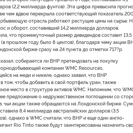
ров (2,2 миллиарда фунтов). Эта цифра превысила прогн
лее чем вдвое перекрыла соответствующий показатель 20
одобывающую отрасль работают растущие цены на сырье. Н
ос и оборот, составивший 14,2 миллиарда долларов.
ла, что промежуточный размер дивидендов составит 13,5
 (в прошлом году было 8 центов), благодаря чему акции В
ндонской бирже сразу на 24 пункта до отметки 717?p.
 сказал, собирается ли ВНР претендовать на покупку
горнодобывающей компании WMC Resources,
йся на меди и никеле, однако заявил, что ВНР
в том, чтобы добавить в свой портфель уран, также
ное место в структуре активов WMC. Напомним, что WM
нее предложение о недружественном поглощении со стор
a, чьи акции также обращаются на Лондонской бирже. Су
тавила 8,4 миллиарда австралийских долларов (3,5
в), однако в WMC считали, что ВНР и еще один англо-
игант Rio Tinto также будут заинтересованы назначить св