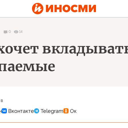
0
14
е хочет вкладыват
опаемые
 в