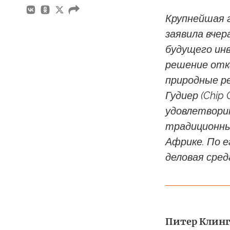
Крупнейшая г
заявила вче
будущего ин
решение отк
природные р
Гудиер (Chip
удовлетвори
традиционны
Африке. По е
деловая сред
Питер Клинге