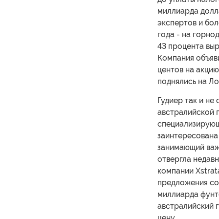
миллиарда долла
экспертов и бо
года - на горн
43 процента выр
Компания объяви
центов на акцию
поднялись на Ло
Гудиер так и не
австралийской 
специализирующе
заинтересована 
занимающий важ
отвергла недав
компании Xstrat
предложения сос
миллиарда фунто
австралийский г
цену.