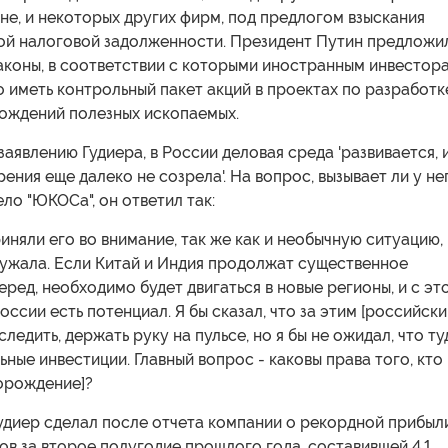
не, и некоторых других фирм, под предлогом взыскания
й налоговой задолженности. Президент Путин предложи
аконы, в соответствии с которыми иностранным инвестор
 иметь контрольный пакет акций в проектах по разработк
ождений полезных ископаемых.
аявлению Гудиера, в России деловая среда 'развивается, и
рения еще далеко не созрела'. На вопрос, вызывает ли у не
ло "ЮКОСа", он ответил так:
риняли его во внимание, так же как и необычную ситуацию,
ружала. Если Китай и Индия продолжат существенное
ред, необходимо будет двигаться в новые регионы, и с эт
России есть потенциал. Я бы сказал, что за этим [российск
ледить, держать руку на пульсе, но я бы не ожидал, что ту
ьные инвестиции. Главный вопрос - каковы права того, кто
орождение]?
удиер сделал после отчета компании о рекордной прибыл
ов за второе полугодие прошлого года, составившей 4,1