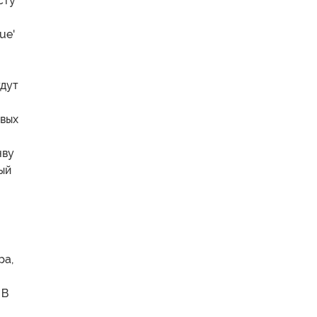
сту
ue'
удут
вых
чву
ый
ра,
 В