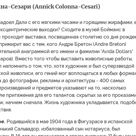
а-Сезари (Annick Colonna-Cesari)
адоел Дали с его мягкими часами и горящими жирафами, 
ксцентрические выходки? Сходите в музей Бойманс в
 проходит выставка, посвященная столетию со дня рожде
примирит вас с тем, кого Андре Бретон (Andre Breton)
тельной анаграммой его имени и фамилии 'Avida Dollars'
аров). Вместо того чтобы выставить живописные работы,
 напомнить о том, что, хотя художник и был суперзвездой
кой живописи, его гений мог воплощаться в любых формах
а до фотографии, рекламы и архитектуры - 400 самых
роизведений и предметов указывают на то, насколько
е притяжения для его талантов, скрытых за его проказами
к, начнем сначала. Жизнь художника укладывается, подоб
ствия.
е.
Родившийся в мае 1904 года в Фигуэрасе в испанской
нький Сальвадор, избалованный сын нотариуса, был