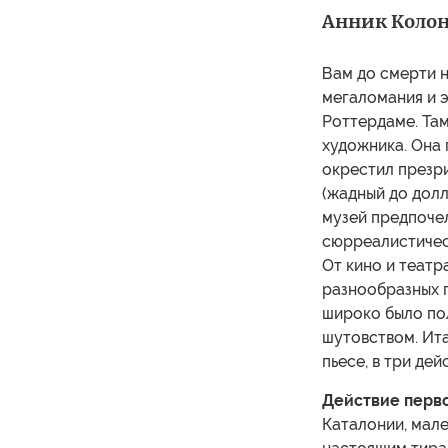
Анник Колонн
Вам до смерти н
мегаломания и э
Роттердаме. Там
художника. Она 
окрестил презри
(жадный до долл
музей предпочел
сюрреалистичес
От кино и театр
разнообразных п
широко было пол
шутовством. Ита
пьесе, в три дей
Действие перво
Каталонии, мале