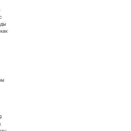
и
с
еды
 как
ии
9
и