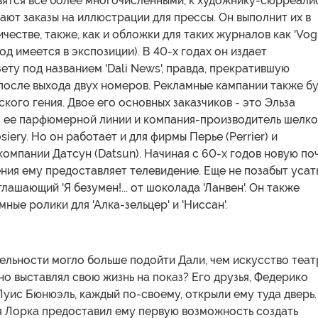
вятся все более многочисленными, к художнику-сюрреали
ают заказы на иллюстрации для прессы. Он выполнит их в
честве, также, как и обложки для таких журналов как 'Vog
од имеется в экспозиции). В 40-х годах он издает
ету под названием 'Dali News', правда, прекратившую
после выхода двух номеров. Рекламные кампании также б
ского гения. Двое его основных заказчиков - это Эльза
 ее парфюмерной линии и компания-производитель шелко
siery. Но он работает и для фирмы Перье (Perrier) и
омпании Датсун (Datsun). Начиная с 60-х годов новую по
ния ему предоставляет телевидение. Еще не позабыт усат
лашающий 'Я безумен!... от шоколада 'Ланвен'. Он также
ные ролики для 'Алка-зельцер' и 'Ниссан'.
ельности могло больше подойти Дали, чем искусство теат
но выставлял свою жизнь на показ? Его друзья, Федерико
Луис Бюнюэль, каждый по-своему, открыли ему туда дверь.
я Лорка предоставил ему первую возможность создать