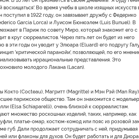
ом. В 16 лет он признается в своем дневнике: 'Я буду гени
й восхищаться'. Во время учебы в школе изящных искусств 
н поступил в 1922 году, он завязывает дружбу с Федерико
ederico Garcia Lorca) и Луисом Бюнюэлем (Luis Bunuel). В
иезжает в Париж по совету Миро, который знакомит его с
ит в круг сюрреалистов. Через пять лет он будет из него
о в эти годы он уводит у Элюара (Eluard) его подругу Гал
инцип 'критической паранойи', позволяющей, по его мнени
иализовывать иррациональные представления. Это
охновило молодого Лакана (Lacan).
ы Кокто (Cocteau), Магритт (Magritte) и Мэн Рэй (Man Ray)
ысшее парижское общество. Там он знакомится с моделье
ли (Elsa Schiaparelli), очень близкой к сюрреалистам.
ают множество роскошных изделий, таких, например, как
уфли, платье-омар, костюм-комод или пояс из розовой з
ме губ. Дали продолжает сотрудничать с ней, придумывая
ней или флаконы для духов. Он будет работать и для Диора