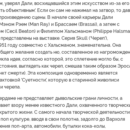
, уверял Дали, восхищавшийся этим искусством из-за его
ть объективным'. Если он сам не нажимал на затвор, то да
произведению сцены. В начале своей карьеры Дали
Мэном Рэем (Man Ray) и Брассаем (Brassai), а затем с
 (Cecil Beaton) и Филиппом Хальсманом (Philippe Halsma
представлены на выставке. Серия Skull ('Череп'),
951 году совместно с Хальсманом, знаменательна. Она
общего желания создать ню, составленное из нагроможде
икла идея, согласно которой, это сплетение могло бы, с
тояния, выглядеть как череп, смешав таким образом Эрос
нкт смерти). Эта композиция одновременно является
ктовкой 'Суетности', которую в старинной живописи
и черепа.
ердаме не представляет дьявольские грани личности, а
вает взору менее известного Дали, охваченного творческ
крытого жизни. С самого начала творческой деятельности
поп культуре, вводя в свои полотна, задолго до Вархоля
ления поп-арта, автомобили, бутылки кока-колы,