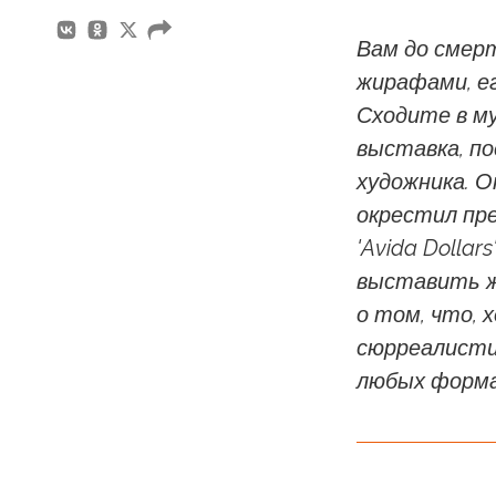
Вам до смерт
жирафами, е
Сходите в м
выставка, п
художника. О
окрестил пр
'Avida Dolla
выставить ж
о том, что, 
сюрреалистич
любых форма