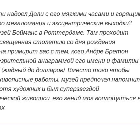
и надоел Дали с его мягкими часами и горящи
го мегаломания и эксцентрические выходки?
узей Бойманс в Роттердаме. Там проходит
освященная столетию со дня рождения
на примирит вас с тем, кого Андре Бретон
езрительной анаграммой его имени и фамилии
rs' (жадный до долларов). Вместо того чтобы
ивописные работы, музей предпочел напомни
хотя художник и был суперзвездой
еской живописи, его гений мог воплощаться 
х.