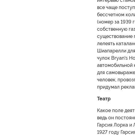
интервью стано
все чаще поступ
бессчетном коли
(номер за 1939 г
собственную газ
существование 
лелеять каталан
Шиапарелли для
чулок Bryan's Ho
автомобильной к
для самовыраже
человек, провозг
придумал реклам
Театр
Какое поле деят
ведь он постоян
Гарсия Лорка и 
1927 году Гарси