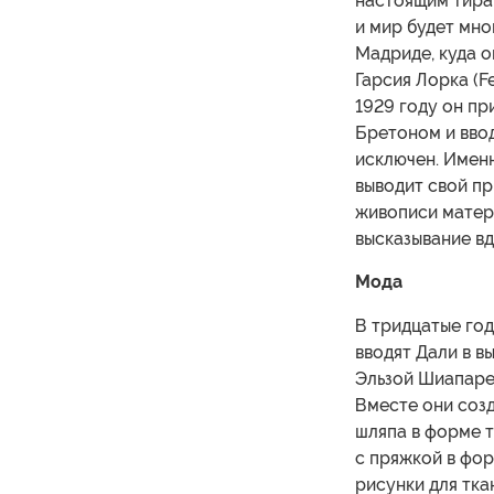
настоящим тиран
и мир будет мно
Мадриде, куда о
Гарсия Лорка (F
1929 году он пр
Бретоном и ввод
исключен. Именн
выводит свой пр
живописи матер
высказывание вд
Мода
В тридцатые год
вводят Дали в в
Эльзой Шиапарел
Вместе они созд
шляпа в форме т
с пряжкой в фор
рисунки для тка