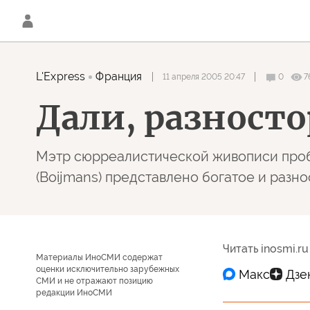
L'Express
Франция
11 апреля 2005 20:47
0
7
Дали, разност
Мэтр сюрреалистической живописи пробов
(Boijmans) представлено богатое и раз
Читать inosmi.ru
Материалы ИноСМИ содержат
оценки исключительно зарубежных
СМИ и не отражают позицию
редакции ИноСМИ