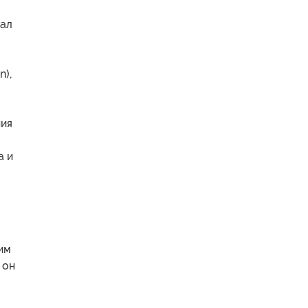
вал
n),
ния
а и
им
 он