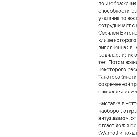
по изображениям
способности 'бы
указания по вос
сотрудничает с 
Сесилем Битоном
клише которого 
выполненная в 1
родилась из их 
тел. Потом возн
некоторого расс
Танатоса (инсти
современной тра
символизировал
Выставка в Ротт
наоборот, откры
энтузиазмом, от
отдает должное 
(Warhol) и появ