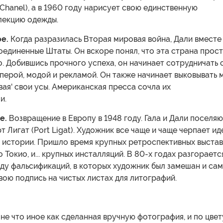
 (Chanel), а в 1960 году нарисует свою единственную
лекцию одежды.
е.
Когда разразилась Вторая мировая война, Дали вместе
оединенные Штаты. Он вскоре понял, что эта страна прос
о. Добившись прочного успеха, он начинает сотрудничать 
оперой, модой и рекламой. Он также начинает выковывать 
ивая' свои усы. Американская пресса сочла их
и.
е.
Возвращение в Европу в 1948 году. Гала и Дали поселя
т Лигат (Port Ligat). Художник все чаще и чаще черпает ид
и истории. Пришло время крупных ретроспективных выстав
 Токио, и... крупных инсталляций. В 80-х годах разгораетс
ду фальсификаций, в которых художник был замешан и сам
свою подпись на чистых листах для литографий.
 не что иное как сделанная вручную фотография, и по цвет