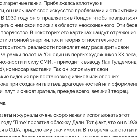
сигаретные пачки. Приближаясь вплотную к
ти, он насыщает свое искусство проблемами и открытиям
 В 1939 году он отправляется в Лондон, чтобы повидаться 
ить с ним свои поиски в области неосознанного. Эти бес
 творчество. В некоторых его картинах найдут отражение
сти атомной энергии, так и теория относительности
 открытость реальности позволяет ему расширить свои
 за рамки полотна. 'Он один из первых художников XX века,
можности и силу СМИ', - приходит к выводу Яап Гулдемонд
), комиссар выставки. Так он использует свои
кие видения при постановке фильмов или оперных
акже при создании платьев, драгоценностей или оформлен
и, плут и очковтиратель, прежде всего, великий творец.
ма
зеты и журналы очень скоро начали использовать этот
году 'Time' посвятил обложку Дали. Тот факт, что он в 193
я в США, придало ему значимости. В то время как статьи 