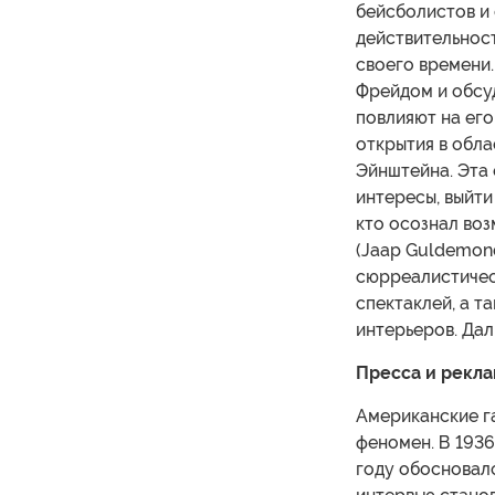
бейсболистов и 
действительнос
своего времени.
Фрейдом и обсуд
повлияют на его
открытия в обла
Эйнштейна. Эта
интересы, выйти
кто осознал воз
(Jaap Guldemond
сюрреалистичес
спектаклей, а т
интерьеров. Дал
Пресса и рекла
Американские га
феномен. В 1936 
году обосновалс