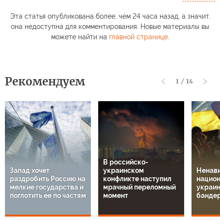
Эта статья опубликована более, чем 24 часа назад, а значит,
она недоступна для комментирования. Новые материалы вы
можете найти на
главной странице
.
Рекомендуем
1
/
14
В российско-
Запад хочет
украинском
Ненави
раздробить Россию на
конфликте наступил
национ
мелкие государства и
мрачный переломный
украин
поглотить ее по частям
момент
банде