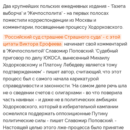
Два крупнейших польских ежедневных издания - 'Газета
выборча' и 'Жечпосполита' - на первых полосах
поместили корреспонденции из Москвы и
комментарии, посвященные процессу Ходорковского.
'Российский суд страшнее Страшного суда' - с этой 
цитаты Виктора Ерофеева
начинает свой комментарий
в 'Жечпосполитой' Славомир Поповский. 'Судебный
приговор по делу ЮКОСА, вынесенный Михаилу
Ходорковскому и Платону Лебедеву является тому
подтверждением' - пишет автор, считающий, что этот
процесс был с самого начала карикатурой
справедливости и законности. 'На самом деле речь шла
не о сведении счетов с олигархами - во что поверила
часть наивных - и даже не в политических амбициях
Ходорковского, который в избирательной кампании
осмелился поддержать оппозиционные Путину
политические силы - пишет Славомир Поповский. -
Настоящей целью этого лже-процесса было принятие