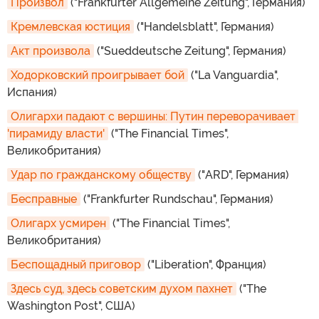
Произвол
("Frankfurter Allgemeine Zeitung", Германия)
Кремлевская юстиция
("Handelsblatt", Германия)
Акт произвола
("Sueddeutsche Zeitung", Германия)
Ходорковский проигрывает бой
("La Vanguardia",
Испания)
Олигархи падают с вершины: Путин переворачивает 
'пирамиду власти'
("The Financial Times",
Великобритания)
Удар по гражданскому обществу
("ARD", Германия)
Бесправные
("Frankfurter Rundschau", Германия)
Олигарх усмирен
("The Financial Times",
Великобритания)
Беспощадный приговор
("Liberation", Франция)
Здесь суд, здесь советским духом пахнет
("The
Washington Post", США)