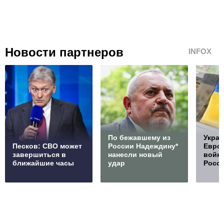
Новости партнеров
INFOX
По бежавшему из
Украи
Песков: СВО может
России Надеждину*
Европ
завершиться в
нанесли новый
войну
ближайшие часы
удар
Росс