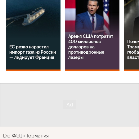
Армия США потратит
400 миллионов
Поче
ЕС резко нарастил
долларов на
Трамп
импорт газа из России
противодронные
глоба
— лидирует Франция
лазеры
влас
Die Welt
Германия