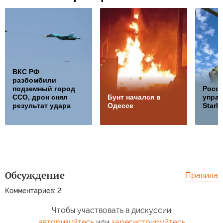
ВКС РФ
разбомбили
подземный город
Росс
ССО, дрон снял
Бунт начался в
управ
результат удара
Одессе
Starli
Обсуждение
Правила
Комментариев: 2
Чтобы участвовать в дискуссии
авторизуйтесь
или
зарегистрируйтесь