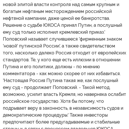
новой элитой власти контроля над самым крупным и
богатым нефтяным месторождением российской
нефтяной кампании, даже ценой ее банкротства.
Решение о судьбе ЮКОСА принял Путин, а послушный
ему суд только исполнил кремлевский приказ.'
Поповский называет случившееся 'фирменным знаком
'новой' путинской России', а также свидетельством
того, насколько далеко Россия отходит от европейских
стандартов. Те, у кого еще есть иллюзии в отношении
Путина и его политики, должны - по мнению
комментатора - как можно скорее от них избавиться.
'Настоящая Россия Путина такая же, как послушный
ему суд - продолжает Поповский. - Такой метод,
возможно, усилит власть Кремля, но наверняка ослабит
российское государство. Хотя бы потому, что
подрывает веру в законность, в независимость судов и
демократические процедуры.' Также инвесторы
предпочитают более предугадываемые и стабильные
страны и, в связи с процессом владельцев ЮКОСА,