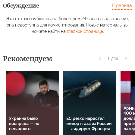
Обсуждение
Правила
Эта статья опубликована более, чем 24 часа назад, а значит,
она недоступна для комментирования. Новые материалы вы
можете найти на
главной странице
.
Рекомендуем
1
/
14
Арми
400 
Украина было
ЕС резко нарастил
долл
воспряла — но
импорт газа из России
прот
ненадолго
— лидирует Франция
лазе