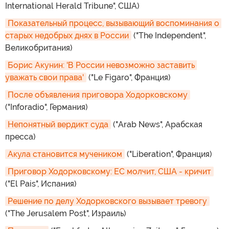
International Herald Tribune", США)
Показательный процесс, вызывающий воспоминания о 
старых недобрых днях в России
("The Independent",
Великобритания)
Борис Акунин: 'В России невозможно заставить 
уважать свои права'
("Le Figaro", Франция)
После объявления приговора Ходорковскому
("Inforadio", Германия)
Непонятный вердикт суда
("Arab News", Арабская
пресса)
Акула становится мучеником
("Liberation", Франция)
Приговор Ходорковскому: ЕС молчит, США - кричит
("El Pais", Испания)
Решение по делу Ходорковского вызывает тревогу
("The Jerusalem Post", Израиль)