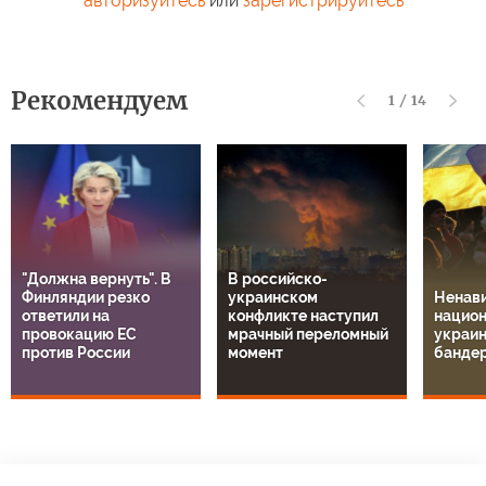
авторизуйтесь
или
зарегистрируйтесь
Рекомендуем
1
/
14
"Должна вернуть". В
В российско-
Финляндии резко
украинском
Ненави
ответили на
конфликте наступил
национ
провокацию ЕС
мрачный переломный
украин
против России
момент
банде