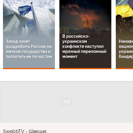
В российско-
Запад хочет
украинском
Ненави
раздробить Россию на
конфликте наступил
национ
мелкие государства и
мрачный переломный
украин
поглотить ее по частям
момент
банде
SwebbTV
Швеция