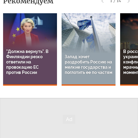
Рекомендуем
1
/
14
"Должна вернуть". В
В росс
Финляндии резко
Запад хочет
украи
ответили на
раздробить Россию на
конфли
провокацию ЕС
мелкие государства и
мрачн
против России
поглотить ее по частям
момен