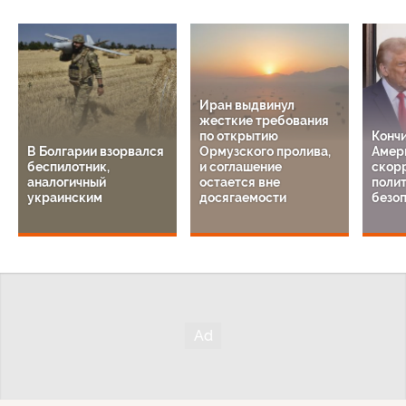
Иран выдвинул
жесткие требования
по открытию
Кончи
В Болгарии взорвался
Ормузского пролива,
Амер
беспилотник,
и соглашение
скор
аналогичный
остается вне
поли
украинским
досягаемости
безо