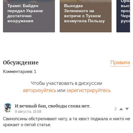
Орбан
Трамп: Байден
Выходка
выст
передал Украине
Зеленского на
проц
достаточно
встрече с Туском
Черн
вооружения
возмутила Польшу
русск
Обсуждение
Правила
Комментариев: 1
Чтобы участвовать в дискуссии
авторизуйтесь
или
зарегистрируйтесь
И вечный бан, свободы слова нет.
2
9 августа, 15:58
Свинопсины обстреливают нату, а та хвост поджала и никто не
хрюкает о пятой статье.