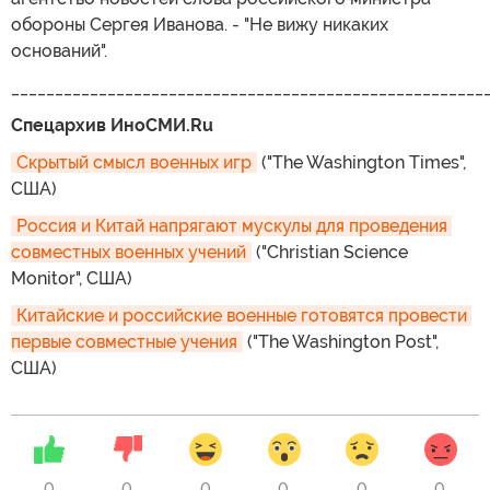
обороны Сергея Иванова. - "Не вижу никаких
оснований".
______________________________________________________
Спецархив ИноСМИ.Ru
Скрытый смысл военных игр
("The Washington Times",
США)
Россия и Китай напрягают мускулы для проведения 
совместных военных учений
("Christian Science
Monitor", США)
Китайские и российские военные готовятся провести 
первые совместные учения
("The Washington Post",
США)
0
0
0
0
0
0