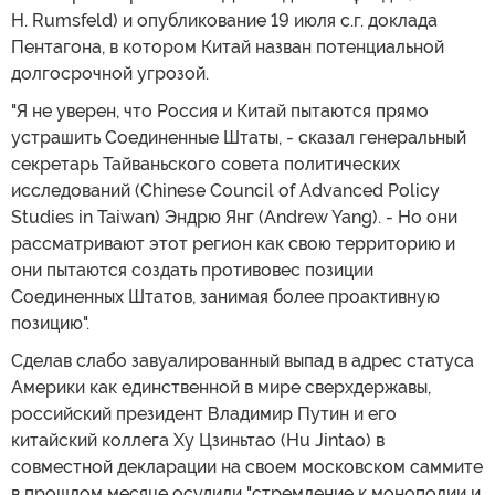
H. Rumsfeld) и опубликование 19 июля с.г. доклада
Пентагона, в котором Китай назван потенциальной
долгосрочной угрозой.
"Я не уверен, что Россия и Китай пытаются прямо
устрашить Соединенные Штаты, - сказал генеральный
секретарь Тайваньского совета политических
исследований (Chinese Council of Advanced Policy
Studies in Taiwan) Эндрю Янг (Andrew Yang). - Но они
рассматривают этот регион как свою территорию и
они пытаются создать противовес позиции
Соединенных Штатов, занимая более проактивную
позицию".
Сделав слабо завуалированный выпад в адрес статуса
Америки как единственной в мире сверхдержавы,
российский президент Владимир Путин и его
китайский коллега Ху Цзиньтао (Hu Jintao) в
совместной декларации на своем московском саммите
в прошлом месяце осудили "стремление к монополии и