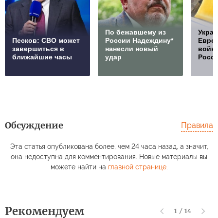
По бежавшему из
Украи
Песков: СВО может
России Надеждину*
Европ
завершиться в
нанесли новый
войну
ближайшие часы
удар
Росс
Обсуждение
Правила
Эта статья опубликована более, чем 24 часа назад, а значит,
она недоступна для комментирования. Новые материалы вы
можете найти на
главной странице
.
Рекомендуем
1
/
14