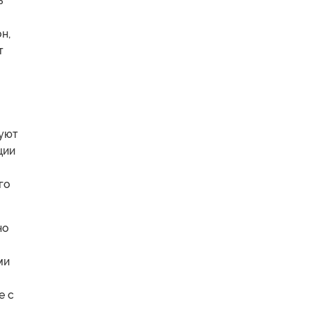
ь
н,
т
руют
ции
го
но
ми
е с