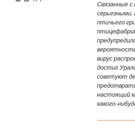
Связанные с
серьезными. 
птичьего гри
птицефабрик
предупредила
вероятность
вирус распро
достиг Урал
советуют де
предотврати
настоящий м
какого-нибуд