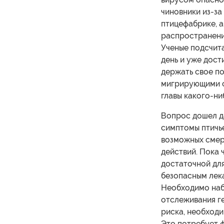
чиновники из-за
птицефабрике, 
распространение
Ученые подсчита
день и уже дост
держать свое по
мигрирующими с
главы какого-ни
Вопрос дошел д
симптомы птичье
возможных смер
действий. Пока 
достаточной для
безопасным лек
Необходимо наб
отслеживания ге
риска, необход
Это потребует ф