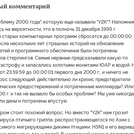
ый комментарий
блему 2000 года", которую еще называли "Y2K"? Напомни
ь на вероятности, что в полночь 31 декабря 1999 г.
ы старых компьютерных программ сбросятся до 00.00:00, 
осле нескольких лет страшных историй на обновление
етей и программного обеспечения были потрачены
ов стерлингов. Самые нервные предсказывали какую-то
тастрофу и запасались золотыми монетами ЮАР и водой. 
т 23.59:59 до 00.00:01 первого дня 2000 г., и ничего не
рос следующий: действительно ли кризис предотвратили
ических предостережений и потраченные миллиарды? Или
0 г. и так не вызвало бы особых проблем? Мы уже никогда
 ли деньги потрачены впустую.
ром стоит похожий вопрос. Но вместо "Y2K" нам грозит
вируса птичьего гриппа, распространяющегося по Азии с
осимого мигрирующими дикими птицами. H5N1 и его вариа