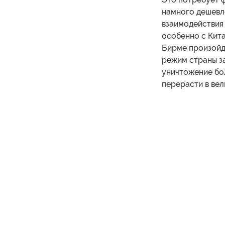
намного дешевл
взаимодействия
особенно с Кита
Бирме произойд
режим страны за
уничтожение бо
перерасти в ве