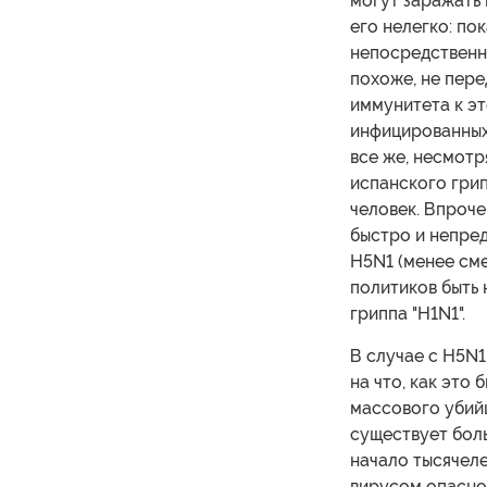
могут заражать 
его нелегко: пок
непосредственн
похоже, не пере
иммунитета к э
инфицированных 
все же, несмотр
испанского грипп
человек. Впроче
быстро и непред
H5N1 (менее сме
политиков быть 
гриппа "H1N1".
В случае с H5N1
на что, как это 
массового убий
существует боль
начало тысячеле
вирусом опасно