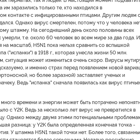
как пернатых, так и людей. В настоящий момент подхватит
а им заразились только те, кто находился в
ом контакте с инфицированными птицами. Другим людям о
дался. Однако вирус смертелен, потому что у человека не
тому штамму. На сегодняшний день около половины всех
умерли, т.е. около 60 человек во всем мире за два года. И
я на масштаб, H5N1 пока нельзя сравнить со вспышкой
а ("испанки") в 1918 г., которая унесла жизни 50 млн.
м, ситуация может измениться очень скоро. Вирусы мути
сказуемо, и именно страх перед появлением новой вариа
ртоносной, но более заразной) заставляет ученых и
начеку. Ведь "испанка" сначала появилась как вирус птичье
 много времени и энергии может быть потрачено непонят
было с Y2K. Ведь за несколько лет вирус не превратился в
цу. Однако между двумя этими потенциальными проблема
шая разница: у Y2K была определенная конечная точка -
тия. У штамма H5N1 такой точки нет. Более того, связанны
сти становятся более серьезными. Недавно российские