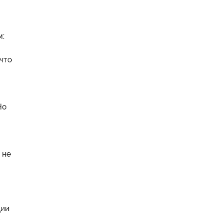
м:
что
Но
 не
ции