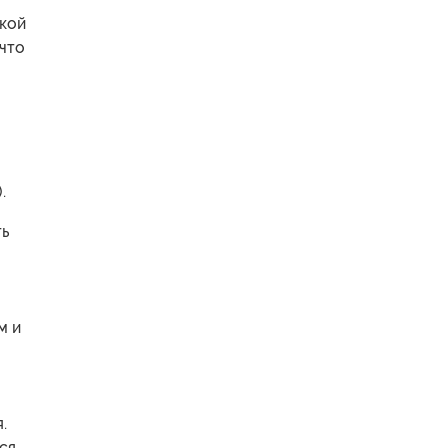
ской
что
.
ть
м и
.
ся