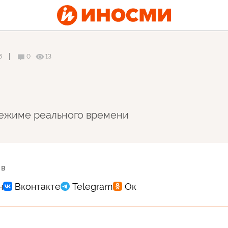
8
0
13
ежиме реального времени
 в