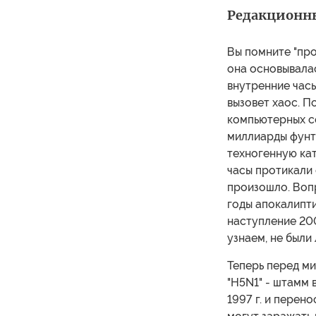
Редакционн
Вы помните "про
она основывалас
внутренние час
вызовет хаос. П
компьютерных с
миллиарды фунт
техногенную ка
часы протикали о
произошло. Воп
годы апокалипт
наступление 200
узнаем, не были
Теперь перед ми
"H5N1" - штамм 
1997 г. и перен