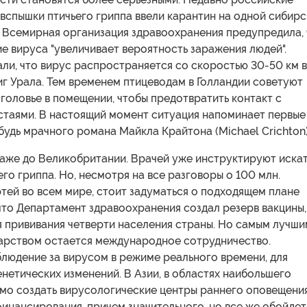
 вспышки птичьего гриппа ввели карантин на одной сибир
а Всемирная организация здравоохранения предупредила, 
 вируса "увеличивает вероятность заражения людей".
ли, что вирус распространяется со скоростью 30-50 км в
иг Урала. Тем временем птицеводам в Голландии советуют
головье в помещении, чтобы предотвратить контакт с
таями. В настоящий момент ситуация напоминает первые
будь мрачного романа Майкла Крайтона (Michael Crichton)
аже до Великобритании. Врачей уже инструктируют иска
го гриппа. Но, несмотря на все разговоры о 100 млн.
тей во всем мире, стоит задуматься о подходящем плане
что Департамент здравоохранения создал резерв вакцины,
 прививания четверти населения страны. Но самым лучши
арством остается международное сотрудничество.
людение за вирусом в режиме реального времени, для
нетических изменений. В Азии, в областях наибольшего
имо создать вирусологические центры раннего оповещения
инансирования, причем значительного, но все же обойдет